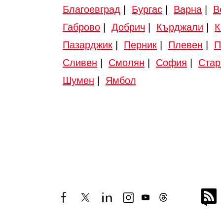
Благоевград
|
Бургас
|
Варна
|
В
Габрово
|
Добрич
|
Кърджали
|
К
Пазарджик
|
Перник
|
Плевен
|
П
Сливен
|
Смолян
|
София
|
Стар
Шумен
|
Ямбол
facebook
twitter
linkedin
instagram
youtube
threads