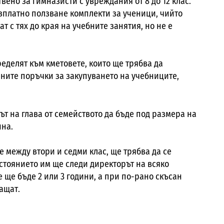
вено за гимназисти с увреждания от 8 до 12 клас.
зплатно ползване комплекти за ученици, чийто
ат с тях до края на учебните занятия, но не е
еделят към кметовете, които ще трябва да
ените поръчки за закупуването на учебниците,
дът на глава от семейството да бъде под размера на
ина.
 между втори и седми клас, ще трябва да се
ъстоянието им ще следи директорът на всяко
 ще бъде 2 или 3 години, а при по-рано скъсан
ащат.