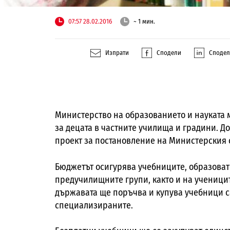
07:57 28.02.2016
~ 1 мин.
Изпрати
Сподели
Споде
Министерство на образованието и науката 
за децата в частните училища и градини. Д
проект за постановление на Министерския 
Бюджетът осигурява учебниците, образоват
предучилищните групи, както и на учениците
държавата ще поръчва и купува учебници с
специализираните.