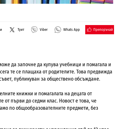
Препоръчай
ли
Туит
Viber
Whats App
може да започне да купува учебници и помагала и
осега те се плащаха от родителите. Това предвижда
съвет, публикуван за обществено обсъждане.
елните книжки и помагалата на децата от
 от първи до седми клас. Новост е това, че
амо по общообразователните предмети, без