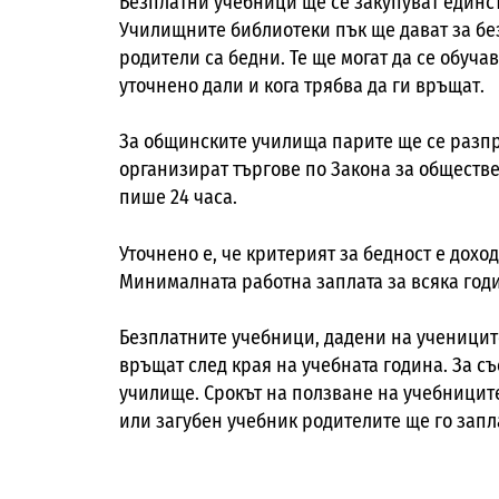
Безплатни учебници ще се закупуват единст
Училищните библиотеки пък ще дават за бе
родители са бедни. Те ще могат да се обучав
уточнено дали и кога трябва да ги връщат.
За общинските училища парите ще се разпр
организират търгове по Закона за обществ
пише 24 часа.
Уточнено е, че критерият за бедност е дохо
Минималната работна заплата за всяка год
Безплатните учебници, дадени на учениците
връщат след края на учебната година. За с
училище. Срокът на ползване на учебниците
или загубен учебник родителите ще го запл