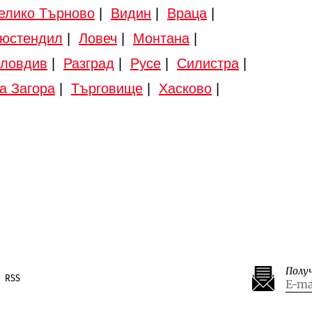
елико Търново
|
Видин
|
Враца
|
юстендил
|
Ловеч
|
Монтана
|
ловдив
|
Разград
|
Русе
|
Силистра
|
а Загора
|
Търговище
|
Хасково
|
Полу
RSS