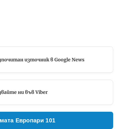
дпочитан източник в Google News
вайте ни във Viber
мата Европари 101