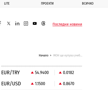
LITE
ПРОЕКТИ
ВСИЧКО
ик
Последни новини
acebook
twitter
linkedin
instagram
youtube
threads
Начало
МОН ще купува учебници и за частните училища и градини
EUR/TRY
54.9400
0.0182
EUR/USD
1.1500
0.8670