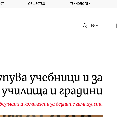
СТ
ОБЩЕСТВО
ТЕХНОЛОГИИ
nomic.bg
Търсене
Смяна на ез
f
Търси
пува учебници и за
училища и градини
 безплатни комплекти за бедните гимназисти