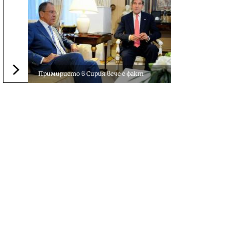
Примирието в Сирия вече е факт
Следваща новина