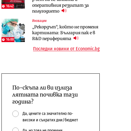
оперативния резултат за
откажат напълно от Google
център в Доброславци
16:42
полугодието
Енергетика
Иновации
Компании
Държавният ТЕЦ „Марица
„Рекордът“, който не променя
„Ендуросат“ ще строи огромен
изток 2“ работи с 5 блока
картината: България пак е в
космически и отбранителен
10:12
R&D периферията
център в Доброславци
16:00
Последни новини от Economic.bg
По-скъпа ли ви излиза
лятната почивка тази
година?
Да, цените са значително по-
високи и съкратих дни/бюджет
Да, но това не промени