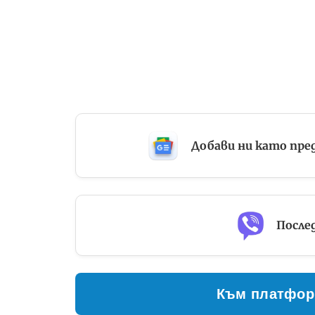
Добави ни като пре
Послед
Към платфор