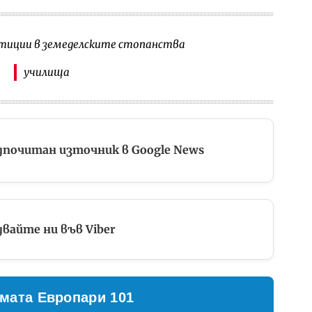
тиции в земеделските стопанства
училища
дпочитан източник в Google News
вайте ни във Viber
мата Европари 101