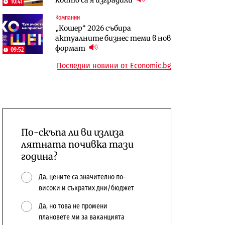
10:41
бюджетите си
Компании
To:know
Компании
„Кошер“ 2026 събира
Последни дни с обозначаване на
А1 отново е лидер при
актуалните бизнес теми в нов
цените в лева: Какво
технологичните компании и
формат
09:52
предстои?
системните интегратори
Последни новини от Economic.bg
По-скъпа ли ви излиза
лятната почивка тази
година?
Да, цените са значително по-
високи и съкратих дни/бюджет
Да, но това не промени
плановете ми за ваканцията