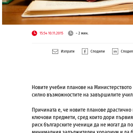
15:54 10.11.2015
~ 2 мин.
Изпрати
Сподели
Споде
Новите учебни планове на Министерството 
силно възможностите на завършилите учили
Причината е, че новите планове драстично
ключови предмети, сред които дори първият
риск българските ученици да не могат да п
минималния задължителен хорариум и да б