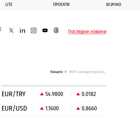
LITE
ПРОЕКТИ
ВСИЧКО
ик
Последни новини
acebook
twitter
linkedin
instagram
youtube
threads
Начало
МОН затваря вратата на учениците към чуждите университети
EUR/TRY
54.9800
0.0182
EUR/USD
1.1600
0.8660