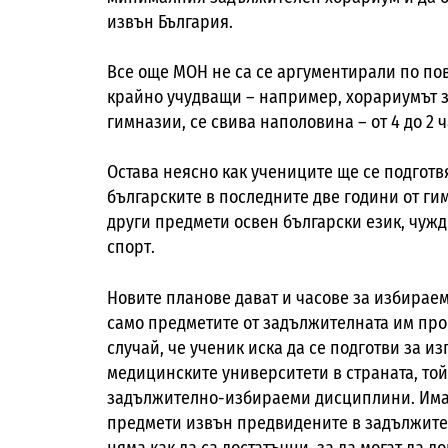
извън България.
Все още МОН не са се аргументирали по по
крайно учудващи – например, хорариумът з
гимназии, се свива наполовина – от 4 до 2 
Остава неясно как учениците ще се подготвя
българските в последните две години от ги
други предмети освен български език, чуж
спорт.
Новите планове дават и часове за избираем
само предметите от задължителната им прог
случай, че ученик иска да се подготви за и
медицинските университети в страната, той
задължително-избираеми дисциплини. Има и
предмети извън предвидените в задължител
няма как да са достатъчни, за да могат да 