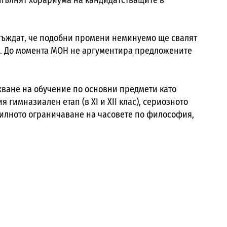
съждат, че подобни промени неминуемо ще свалят
.
До момента МОН не аргументира предложените
хване на обучение по основни предмети като
 гимназиален етап (в XI и XII клас), сериозното
илното ограничаване на часовете по философия,