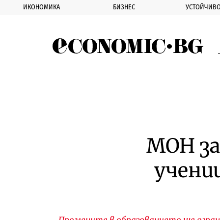
ИКОНОМИКА
БИЗНЕС
УСТОЙЧИВО
Eco
МОН за
учени
Промените в образованието ще огра