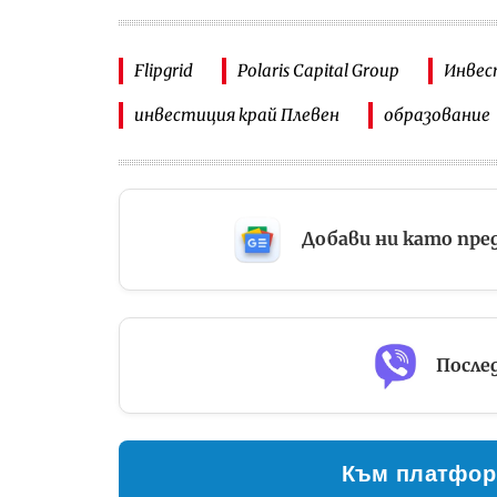
Flipgrid
Polaris Capital Group
Инвес
инвестиция край Плевен
образование
Добави ни като пре
Послед
Към платфор