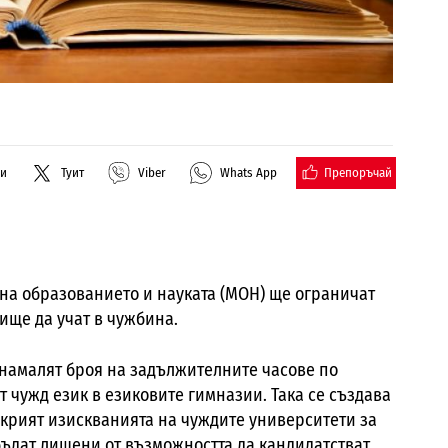
Препоръчай
ли
Туит
Viber
Whats App
на образованието и науката (МОН) ще ограничат
ще да учат в чужбина.
 намалят броя на задължителните часове по
 чужд език в езиковите гимназии. Така се създава
окрият изискванията на чуждите университети за
ъдат лишени от възможността да кандидатстват