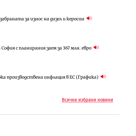
абраната за износ на дизел и керосин
за придобиване на Euroapi Italy
ъчните оценки на имотите може да бъдат
София с планирания заем за 367 млн. евро
арцеларния план за магистралата Русе – Велико
ългария продължава да се охлажда (Графика)
ока производствена инфлация в ЕС (Графика)
ъм надзора на двете метростанции в „Люлин“
ото езеро става част от бъдещата магистрала
Всички избрани новини