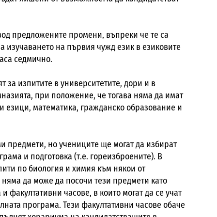
вод предложените промени, въпреки че те са
а изучаването на първия чужд език в езиковите
часа седмично.
т за изпитите в университетите, дори и в
мназията, при положение, че тогава няма да имат
ди езици, математика, гражданско образование и
и предмети, но учениците ще могат да избират
рама и подготовка (т.е. гореизброените). В
зпити по биология и химия към някои от
 няма да може да посочи тези предмети като
 факултативни часове, в които могат да се учат
ната програма. Тези факултативни часове обаче
допълнят хорариума на кандидатстващите в