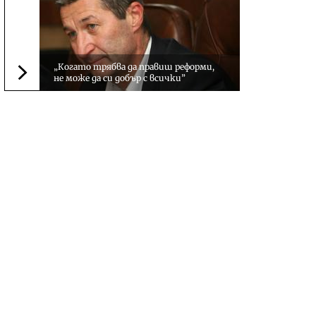
„Когато трябва да правиш реформи,
не може да си добър с всички”
Следваща новина