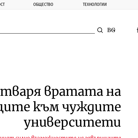
СТ
ОБЩЕСТВО
ТЕХНОЛОГИИ
nomic.bg
Търсене
Смяна на ез
f
Търси
тваря вратата на
ците към чуждите
университети
ничат силно възможностите на завършилите