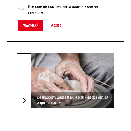
Все още не съм решил/а дали и къде да
почивам
Архив
ГЛАСУВАЙ
Безработицата в ЕС е най-ниска от 10
години насам
Следваща новина