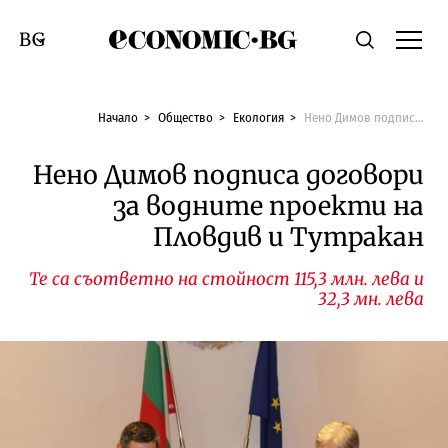
Economic.bg
Търсене
Смяна на език
Начало
Общество
Екология
Нено Димов подписа договори за водните проекти на Пловдив и Тутракан
Нено Димов подписа договори
за водните проекти на
Пловдив и Тутракан
Те са съответно на стойност 115,3 млн. лева и
32,3 мн. лева