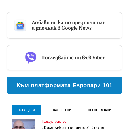
Добави ни като предпочитан
източник в Google News
Последвайте ни във Viber
Към платформата Европари 101
ПОСЛЕДНИ
НАЙ-ЧЕТЕНИ
ПРЕПОРЪЧАНИ
Градоустройство
Градоустройство
Инфраструктура
„Комплексно решение“: София
Столична община избра
Проектирането на тунела под