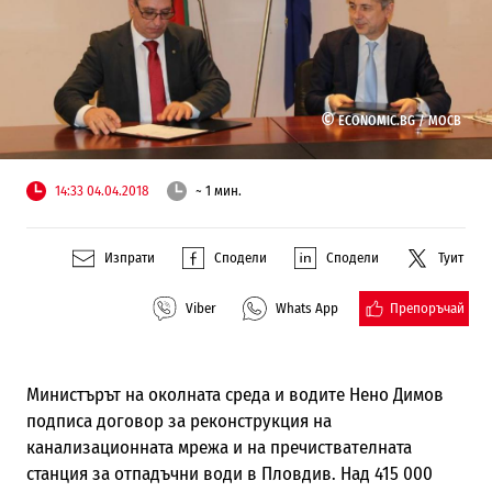
©
ECONOMIC.BG /
МОСВ
14:33 04.04.2018
~ 1 мин.
Изпрати
Сподели
Сподели
Туит
Препоръчай
Viber
Whats App
Министърът на околната среда и водите Нено
Димов
подписа договор за реконструкция на
канализационната мрежа и на пречиствателната
станция за отпадъчни води в Пловдив
. Над 415 000