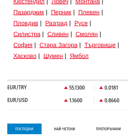
Кюстендил
|
Ловеч
|
Монтана
|
Пазарджик
|
Перник
|
Плевен
|
Пловдив
|
Разград
|
Русе
|
Силистра
|
Сливен
|
Смолян
|
София
|
Стара Загора
|
Търговище
|
Хасково
|
Шумен
|
Ямбол
EUR/TRY
55.1300
0.0181
EUR/USD
1.1600
0.8660
ПОСЛЕДНИ
НАЙ-ЧЕТЕНИ
ПРЕПОРЪЧАНИ