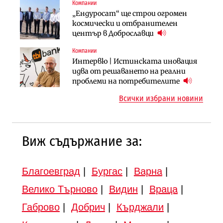
Компании
Компании
Публични финанси
„Ендуросат“ ще строи огромен
„Хювефарма“ подписа договор за
След 20 години застой: Данъчните
космически и отбранителен
придобиване на Euroapi Italy
оценки на имотите може да бъдат
център в Доброславци
вдигнати
Компании
Инфраструктура
Инфраструктура
Интервю | Истинската иновация
АПИ възложи промяната на
Вторият мост над Варненското
идва от решаването на реални
парцеларния план за
езеро става част от бъдещата
проблеми на потребителите
магистралата Русе – Велико
магистрала „Черно море“
Всички избрани новини
Търново
Виж съдържание за:
Благоевград
|
Бургас
|
Варна
|
Велико Търново
|
Видин
|
Враца
|
Габрово
|
Добрич
|
Кърджали
|