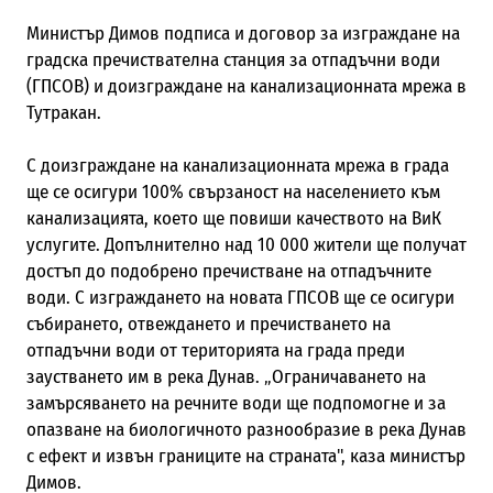
Министър Димов подписа и договор за изграждане на
градска пречиствателна станция за отпадъчни води
(ГПСОВ) и доизграждане на канализационната мрежа в
Тутракан.
С доизграждане на канализационната мрежа в града
ще се осигури 100% свързаност на населението към
канализацията, което ще повиши качеството на ВиК
услугите. Допълнително над 10 000 жители ще получат
достъп до подобрено пречистване на отпадъчните
води. С изграждането на новата ГПСОВ ще се осигури
събирането, отвеждането и пречистването на
отпадъчни води от територията на града преди
заустването им в река Дунав. „Ограничаването на
замърсяването на речните води ще подпомогне и за
опазване на биологичното разнообразие в река Дунав
с ефект и извън границите на страната", каза министър
Димов.