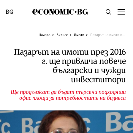
Economic.bg
Търсене
Смяна на език
Начало
Бизнес
Имоти
Пазарът на имоти през 2016 г. ще привлича повече български и чужди инвеститори
Пазарът на имоти през 2016
г. ще привлича повече
български и чужди
инвеститори
Ще продължат да бъдат търсени подходящи
офис площи за потребностите на бизнеса