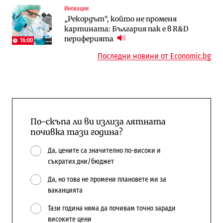
Иновации
Digi&AI
Компании
„Рекордът“, който не променя
Трафикът толкова е намалял, че големи
„Ендуросат“ ще строи огромен
картината: България пак е в R&D
медии обмислят да се откажат
космически и отбранителен център в
периферията
напълно от Google
Доброславци
16:00
Последни новини от Economic.bg
По-скъпа ли ви излиза лятната
почивка тази година?
Да, цените са значително по-високи и
съкратих дни/бюджет
Да, но това не промени плановете ми за
ваканцията
Тази година няма да почивам точно заради
високите цени