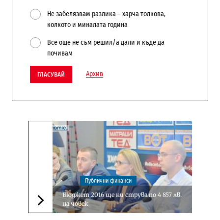
Не забелязвам разлика – харча толкова,
колкото и миналата година
Все още не съм решил/а дали и къде да
почивам
Архив
ГЛАСУВАЙ
Публични финанси
Бюджет 2016 ще ни струва по 4 857 лв.
на човек
Следваща новина