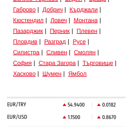
Габрово
|
Добрич
|
Кърджали
|
Кюстендил
|
Ловеч
|
Монтана
|
Пазарджик
|
Перник
|
Плевен
|
Пловдив
|
Разград
|
Русе
|
Силистра
|
Сливен
|
Смолян
|
София
|
Стара Загора
|
Търговище
|
Хасково
|
Шумен
|
Ямбол
EUR/TRY
54.9400
0.0182
EUR/USD
1.1500
0.8670