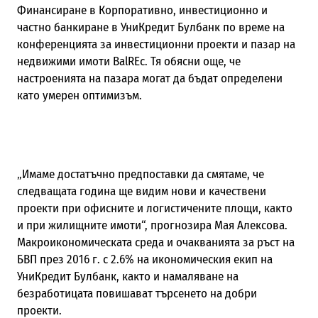
Финансиране в Корпоративно, инвестиционно и
частно банкиране в УниКредит Булбанк по време на
конференцията за инвестиционни проекти и пазар на
недвижими имоти BalREc. Тя обясни още, че
настроенията на пазара могат да бъдат определени
като умерен оптимизъм.
„Имаме достатъчно предпоставки да смятаме, че
следващата година ще видим нови и качествени
проекти при офисните и логистичените площи, както
и при жилищните имоти“, прогнозира Мая Алексова.
Макроикономическата среда и очакванията за ръст на
БВП през 2016 г. с 2.6% на икономическия екип на
УниКредит Булбанк, както и намаляване на
безработицата повишават търсенето на добри
проекти.