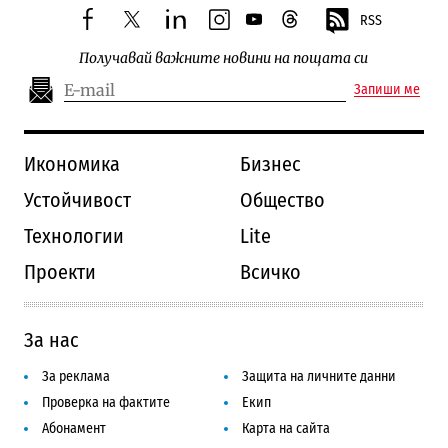
RSS
facebook
twitter
linkedin
instagram
youtube
threads
Получавай важните новини на пощата си
Запиши ме
Икономика
Бизнес
Устойчивост
Общество
Технологии
Lite
Проекти
Всичко
За нас
За реклама
Защита на личните данни
Проверка на фактите
Екип
Абонамент
Карта на сайта