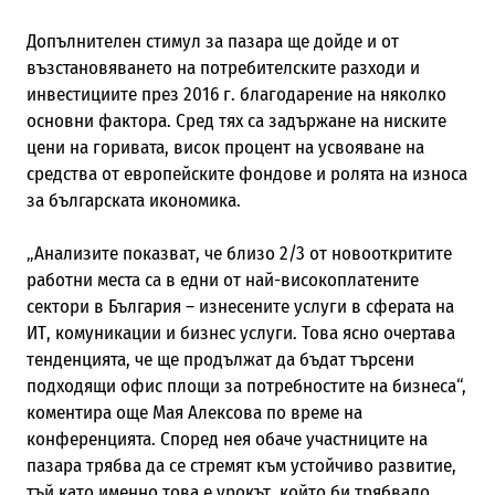
Допълнителен стимул за пазара ще дойде и от
възстановяването на потребителските разходи и
инвестициите през 2016 г. благодарение на няколко
основни фактора. Сред тях са задържане на ниските
цени на горивата, висок процент на усвояване на
средства от европейските фондове и ролята на износа
за българската икономика.
„Анализите показват, че близо 2/3 от новооткритите
работни места са в едни от най-високоплатените
сектори в България – изнесените услуги в сферата на
ИТ, комуникации и бизнес услуги. Това ясно очертава
тенденцията, че ще продължат да бъдат търсени
подходящи офис площи за потребностите на бизнеса“,
коментира още Мая Алексова по време на
конференцията. Според нея обаче участниците на
пазара трябва да се стремят към устойчиво развитие,
тъй като именно това е урокът, който би трябвало