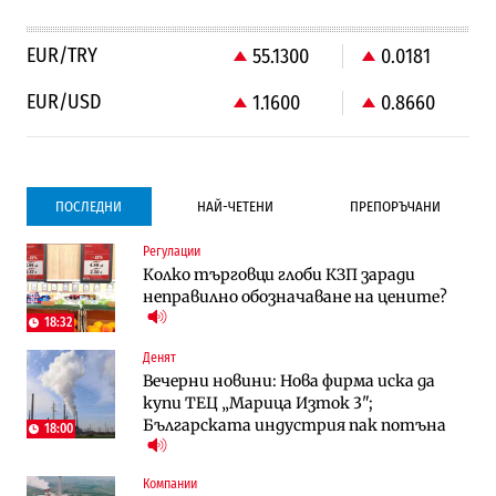
EUR/TRY
55.1300
0.0181
EUR/USD
1.1600
0.8660
ПОСЛЕДНИ
НАЙ-ЧЕТЕНИ
ПРЕПОРЪЧАНИ
Регулации
Градоустройство
Градоустройство
Колко търговци глоби КЗП заради
Столична община избра изпълнител за
Столична община избра изпълнител за
неправилно обозначаване на цените?
преместването на трамвайното
преместването на трамвайното
трасе по бул. „Скобелев“
трасе по бул. „Скобелев“
18:32
Денят
Компании
Енергетика
Вечерни новини: Нова фирма иска да
„Ендуросат“ ще строи огромен
Държавният ТЕЦ „Марица изток 2“
купи ТЕЦ „Марица Изток 3";
космически и отбранителен център в
работи с 5 блока
Българската индустрия пак потъна
Доброславци
18:00
Енергетика
Компании
Компании
Държавният ТЕЦ „Марица изток 2“
„Ендуросат“ ще строи огромен