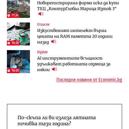
Новорегистрирана фирма иска да купи
работи с 5 блока
космически и отбранителен център в
ТЕЦ „КонтурГлобал Марица Изток 3“
Доброславци
17:24
Digi&AI
Регулации
Отрасли
Трафикът толкова е намалял, че големи
Кабинетът иска да отпадне забраната
Изкуственият интелект върна
медии обмислят да се откажат
за износ на дизел и керосин
цената на RAM паметта 20 години
напълно от Google
назад
16:28
Пазар на труда
Компании
Digi&AI
Пазарът на труда продължава да се
Интервю | Истинската иновация идва
AI инструментите всъщност
охлажда, а три сектора го дърпат
от решаването на реални проблеми на
удължават работната седмица за
надолу
потребителите
някои
16:05
Последни новини от Economic.bg
По-скъпа ли ви излиза лятната
почивка тази година?