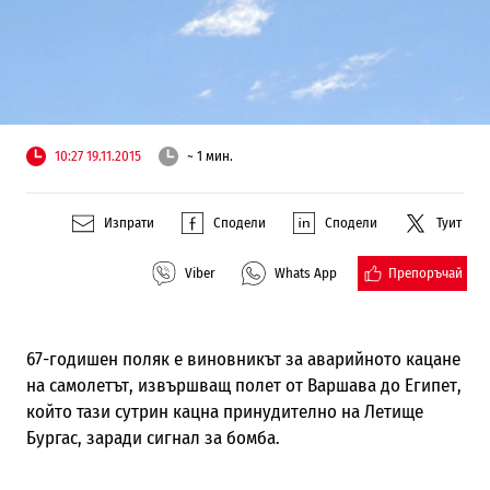
10:27 19.11.2015
~ 1 мин.
Изпрати
Сподели
Сподели
Туит
Препоръчай
Viber
Whats App
67-годишен поляк е виновникът за аварийното кацане
на самолетът, извършващ полет от Варшава до Египет,
който тази сутрин кацна принудително на Летище
Бургас, заради сигнал за бомба.