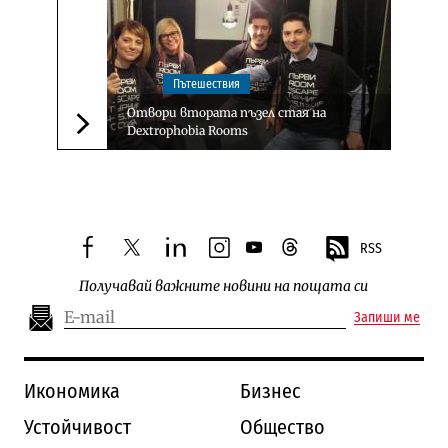
Пътешествия
Отвори втората пъзел стая на
Dextrophobia Rooms
Следваща новина
RSS
facebook
twitter
linkedin
instagram
youtube
threads
Получавай важните новини на пощата си
Запиши ме
Икономика
Бизнес
Устойчивост
Общество