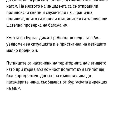
натам. На мястото на инцидента са се отправили
полицейски екипи и служители на „Гранична
полиция“, които са извели пътниците и са започнали
щателна проверка на багажа им.
Кметът на Бургас Димитър Николов веднага е бил
уведомен за ситуацията и е пристигнал на летището
малко преди 6 ч.
Пътниците са настанени на територията на летището
като при първа възможност полетът към Египет ще
бъде продължен. Достъп на външни лица до
пасажерите няма, съобщават от
бургаската дирекция
на МВР.