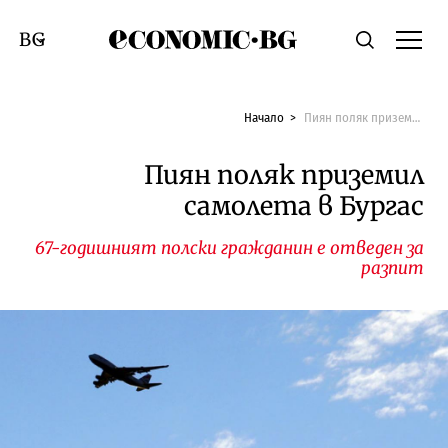
Economic.bg
Търсене
Смяна на език
Начало
Пиян поляк приземил самолета в Бургас
Пиян поляк приземил
самолета в Бургас
67-годишният полски гражданин е отведен за
разпит