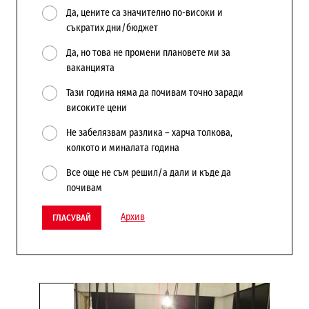
Да, цените са значително по-високи и
съкратих дни/бюджет
Да, но това не промени плановете ми за
ваканцията
Тази година няма да почивам точно заради
високите цени
Не забелязвам разлика – харча толкова,
колкото и миналата година
Все още не съм решил/а дали и къде да
почивам
Архив
ГЛАСУВАЙ