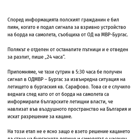
Според информацията полският гражданин е бил
пиян, когато е подал сигнала за взривно устройство
на борда на самолета, съобщиха от ОД на МВР-Бургас.
Полякът е отделен от останалите пътници и е отведен
за разпит, пише „24 часа“.
Припомняме, че тази сутрин в 5:30 часа бе получен
сигнал в ОДМВР – Бургас за извънредна ситуация на
летището в бургаския кв. Сарафово. Това се е случило
веднага след като от от борда на самолета са
информирали българските летищни власти, че
навлизат във въздушното пространство на България и
искат разрешение за кацане.
На този етап не е ясно защо е взето решение кацането
да стане на бургаското летище и самолетът е насочен