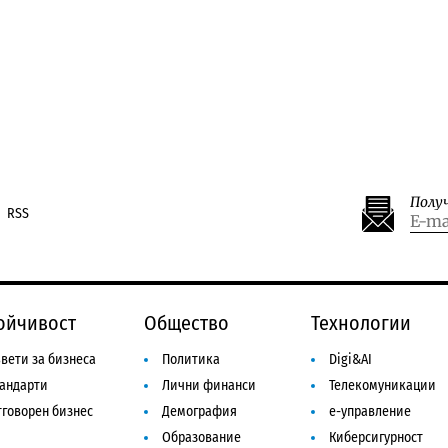
Полу
RSS
ойчивост
Общество
Технологии
вети за бизнеса
Политика
Digi&AI
тандарти
Лични финанси
Телекомуникации
говорен бизнес
Демография
е-управление
Образование
Киберсигурност