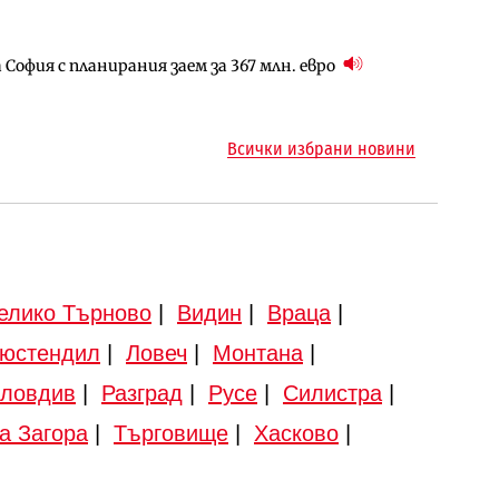
София с планирания заем за 367 млн. евро
ъм надзора на двете метростанции в „Люлин“
ма „на ръчно управление“ общинската
Всички избрани новини
елико Търново
|
Видин
|
Враца
|
юстендил
|
Ловеч
|
Монтана
|
ловдив
|
Разград
|
Русе
|
Силистра
|
а Загора
|
Търговище
|
Хасково
|