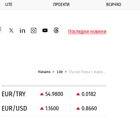
LITE
ПРОЕКТИ
ВСИЧКО
ик
Последни новини
acebook
twitter
linkedin
instagram
youtube
threads
Начало
Lite
Пускат бира с марихуана на пазара
EUR/TRY
54.9800
0.0182
EUR/USD
1.1600
0.8660