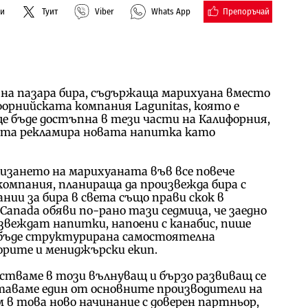
Препоръчай
ли
Туит
Viber
Whats App
на пазара бира, съдържаща марихуана вместо
форнийската компания Lagunitas, която е
е бъде достъпна в тези части на Калифорния,
ията рекламира новата напитка като
лизането на марихуаната във все повече
компания, планираща да произвежда бира с
нии за бира в света също прави скок в
Canada обяви по-рано тази седмица, че заедно
оизвеждат напитки, напоени с канабис, пише
ще бъде структурирана самостоятелна
орите и мениджърски екип.
тваме в този вълнуващ и бързо развиващ се
таваме един от основните производители на
ем в това ново начинание с доверен партньор,