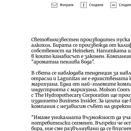
Изпрати
Сподели
Споде
Световноизвестен производител пуска 
алкохол. Бирата се произвежда от кали
собственост на Heineken. Напитката щ
в които канабисът е законен. Компан
"ароматна пенлива вода".
В света се наблюдава тенденция за нав
отрасли и Lagunitas не е единствената 
марихуана. Една от най-големите компа
индустрията с марихуана. Molson Coors 
с The Hydropothecary Corporation ще пр
изданието Business Insider. За целта 
компания с независим съвет на директ
"Имаме уникалната възможност да учас
потребителски сегмент. Въпреки че ос
бира, ние сме развълнувани да се впусн