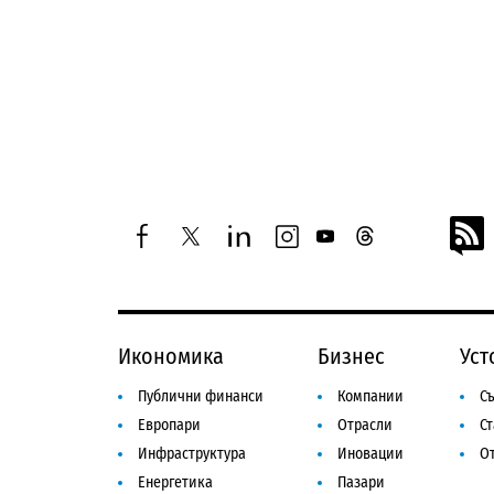
facebook
twitter
linkedin
instagram
youtube
threads
Икономика
Бизнес
Уст
Публични финанси
Компании
Съ
Европари
Отрасли
С
Инфраструктура
Иновации
От
Енергетика
Пазари