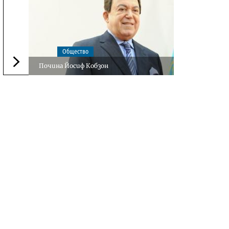
Общество
Почина Йосиф Кобзон
Следваща новина