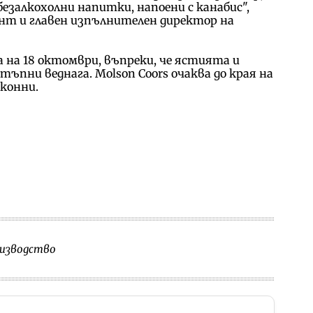
безалкохолни напитки, напоени с канабис",
нт и главен изпълнителен директор на
а на 18 октомври, въпреки, че ястията и
ъпни веднага. Molson Coors очаква до края на
аконни.
изводство