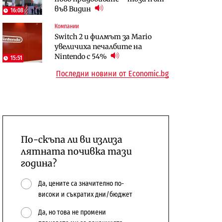
във Видин
откажат напълно от Google
население и все повече сгради
16:08
Компании
Публични финанси
Компании
Switch 2 и филмът за Mario
Общините вече зависят от
А1 отново е лидер при
увеличиха печалбите на
централната власт за 75% от
технологичните компании и
Nintendo с 54%
15:51
бюджетите си
системните интегратори
Последни новини от Economic.bg
По-скъпа ли ви излиза
лятната почивка тази
година?
Да, цените са значително по-
високи и съкратих дни/бюджет
Да, но това не промени