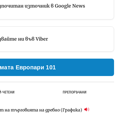
дпочитан източник в Google News
вайте ни във Viber
мата Европари 101
Й-ЧЕТЕНИ
ПРЕПОРЪЧАНИ
ст на търговията на дребно (Графика)
ълнител за преместването на трамвайното
д Петрохан ще върви паралелно с екологичните