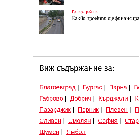
Градоустройство
Градоустройство
Публични финанси
Какви проекти ще финансира 
Шест кандидата с интерес к
Регионалният министър пое
инвестиционна програма
Виж съдържание за:
Благоевград
|
Бургас
|
Варна
|
В
Габрово
|
Добрич
|
Кърджали
|
К
Пазарджик
|
Перник
|
Плевен
|
П
Сливен
|
Смолян
|
София
|
Стар
Шумен
|
Ямбол