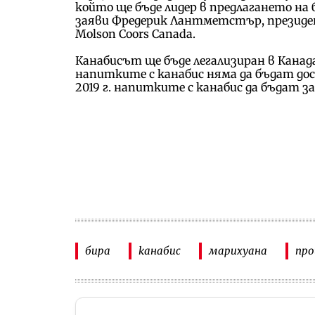
който ще бъде лидер в предлагането на 
заяви Фредерик Лантметстър, президе
Molson Coors Canada.
Канабисът ще бъде легализиран в Канад
напитките с канабис няма да бъдат дост
2019 г. напитките с канабис да бъдат з
бира
канабис
марихуана
про