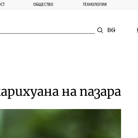
СТ
ОБЩЕСТВО
ТЕХНОЛОГИИ
nomic.bg
Търсене
Смяна на ез
f
Търси
арихуана на пазара