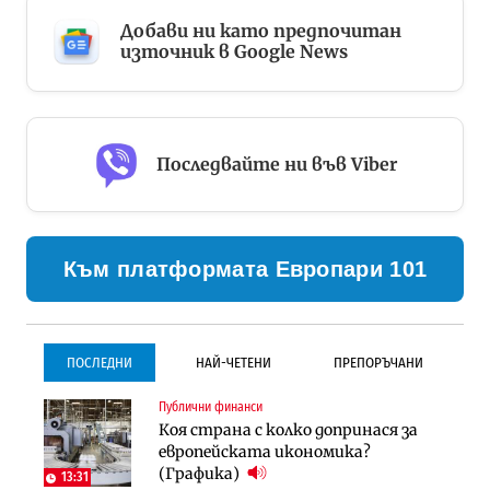
Добави ни като предпочитан
източник в Google News
Последвайте ни във Viber
Към платформата Европари 101
ПОСЛЕДНИ
НАЙ-ЧЕТЕНИ
ПРЕПОРЪЧАНИ
Публични финанси
Инфраструктура
Инфраструктура
Коя страна с колко допринася за
Проектирането на тунела под
Проектирането на тунела под
европейската икономика?
Петрохан ще върви паралелно с
Петрохан ще върви паралелно с
(Графика)
екологичните оценки
екологичните оценки
13:31