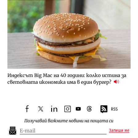
Индексът Big Mac на 40 години: колко истина за
световната икономика има в един бургер?
RSS
facebook
twitter
linkedin
instagram
youtube
threads
Получавай важните новини на пощата си
Запиши ме