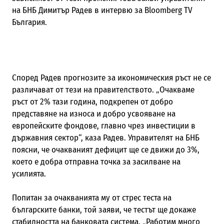
на БНБ Димитър Радев в интервю за
Bloomberg TV
България.
Според Радев прогнозите за икономическия ръст не се
различават от тези на правителството. „Очакваме
ръст от 2% тази година, подкрепен от добро
представяне на износа и добро усвояване на
европейските фондове, главно чрез инвестиции в
държавния сектор“, каза Радев. Управителят на БНБ
поясни, че очакваният дефицит ще се движи до 3%,
което е добра отправна точка за засилване на
усилията.
Попитан за очакванията му от стрес теста на
българските банки, той заяви, че тестът ще докаже
стабилността на банковата система. „
Работим много