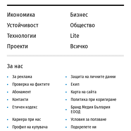
Икономика
Бизнес
Устойчивост
Общество
Технологии
Lite
Проекти
Всичко
За нас
За реклама
Защита на личните данни
Проверка на фактите
Екип
Абонамент
Карта на сайта
Контакти
Политика при коригиране
Етичен кодекс
Бранд Медия България
ЕООД
Кариера при нас
Условия за ползване
Профил на купувача
Подкрепете ни