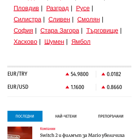
Пловдив
|
Разград
|
Русе
|
Силистра
|
Сливен
|
Смолян
|
София
|
Стара Загора
|
Търговище
|
Хасково
|
Шумен
|
Ямбол
EUR/TRY
54.9800
0.0182
EUR/USD
1.1600
0.8660
ПОСЛЕДНИ
НАЙ-ЧЕТЕНИ
ПРЕПОРЪЧАНИ
Компании
Градоустройство
Компании
Switch 2 и филмът за Mario увеличиха
Столична община избра изпълнител за
Vivacom предлага над 150 устройства с