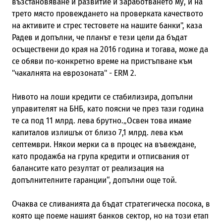
възстановяване и развитие и заработването му, и на
трето място провеждането на проверката качеството
на активите и стрес тестовете на нашите банки", каза
Радев и допълни, че п
ланът е тези цели да бъдат
осъществени до края на 2016 година и тогава, може да
се обяви по-конкретно време на пристъпване към
"чакалнята на еврозоната" - ERM 2.
Нивото на лоши кредити се стабилизира
, допълни
управителят на БНБ, като поясни че през тази година
те са под 11 млрд. лева брутно.
„Освен това имаме
капиталов излишък от близо 7,1 млрд. лева към
септември. Някои мерки са в процес на въвеждане,
като продажба на група кредити и отписвания от
балансите като резултат от реализация на
допълнителните гаранции“, допълни още той.
Очаква се сливанията да бъдат стратегическа посока, в
която ще поеме нашият банков сектор, но на този етап