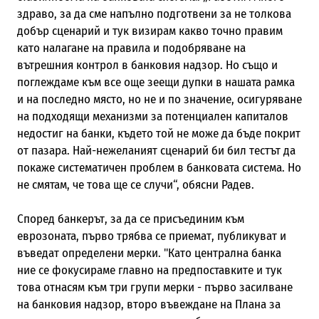
здраво, за да сме напълно подготвени за не толкова
добър сценарий и тук визирам какво точно правим
като налагане на правила и подобряване на
вътрешния контрол в банковия надзор. Но също и
поглеждаме към все още зеещи дупки в нашата рамка
и на последно място, но не и по значение, осигуряване
на подходящи механизми за потенциален капиталов
недостиг на банки, където той не може да бъде покрит
от пазара. Най-нежеланият сценарий би бил тестът да
покаже систематичен проблем в банковата система. Но
не смятам, че това ще се случи“, обясни Радев.
Според банкерът, за да се присъединим към
еврозоната, първо трябва се приемат,
публикуват и
въведат определени мерки. "
Като централна банка
ние се фокусираме главно на предпоставките и тук
това отнасям към три групи мерки - първо засилване
на банковия надзор, второ въвеждане на Плана за