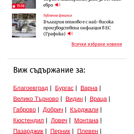
парцеларния план за
евро
(Графика)
15:56
магистралата Русе – Велико
Публични финанси
Инфраструктура
Търново
България отново е с най-висока
Вторият мост над Варненското
Градоустройство
производствена инфлация в ЕС
езеро става част от бъдещата
Шест кандидата с интерес към
(Графика)
магистрала „Черно море“
надзора на двете метростанции в
Всички избрани новини
„Люлин“
Виж съдържание за:
Благоевград
|
Бургас
|
Варна
|
Велико Търново
|
Видин
|
Враца
|
Габрово
|
Добрич
|
Кърджали
|
Кюстендил
|
Ловеч
|
Монтана
|
Пазарджик
|
Перник
|
Плевен
|