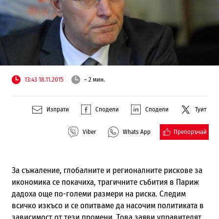
13:43 18.11.2015
~ 2 мин.
Изпрати
Сподели
Сподели
Туит
Препоръчай
Viber
Whats App
За съжаление, глобалните и регионалните рискове за
икономика се покачиха, трагичните събития в Париж
дадоха още по-големи размери на риска. Следим
всичко изкъсо и се опитваме да насочим политиката в
зависимост от тези промени. Това заяви управителят