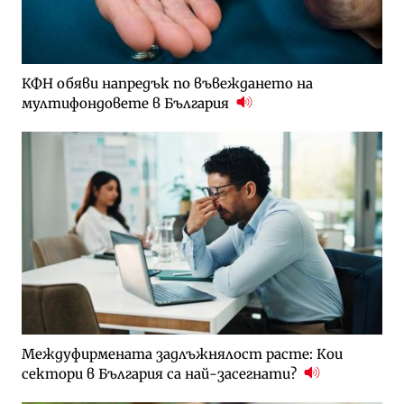
КФН обяви напредък по въвеждането на
мултифондовете в България
Междуфирмената задлъжнялост расте: Кои
сектори в България са най-засегнати?