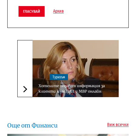
Архив
ГЛАСУВАЙ
Туризъм
Хотелите подават информация за
клиенти към НАП и МВР онлайн
Следваща новина
Още от Финанси
Виж всички