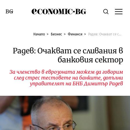
Economic.bg
Търсене
Смяна на език
Начало
Бизнес
Финанси
Радев: Очакват се сливания в банковия сектор
Радев: Очакват се сливания в
банковия сектор
За членство в еврозоната можем да говорим
след стрес тестовете на банките, допълни
управителят на БНБ Димитър Радев