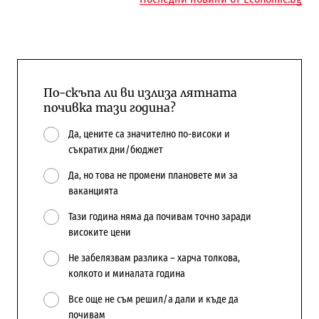
По-скъпа ли ви излиза лятната
почивка тази година?
Да, цените са значително по-високи и
съкратих дни/бюджет
Да, но това не промени плановете ми за
ваканцията
Тази година няма да почивам точно заради
високите цени
Не забелязвам разлика – харча толкова,
колкото и миналата година
Все още не съм решил/а дали и къде да
почивам