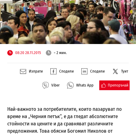
08:20 28.11.2015
~ 2 мин.
Изпрати
Сподели
Сподели
Туит
Препоръчай
Viber
Whats App
Най-важното за потребителите, които пазаруват по
време на
„
Черния петък
“
, е да гледат абсолютните
стойности на цените и да сравняват различните
предложения. Това обясни Богомил Николов от