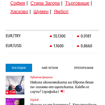
София
|
Стара Загора
|
Търговище
|
Хасково
|
Шумен
|
Ямбол
EUR/TRY
55.1300
0.0181
EUR/USD
1.1600
0.8660
ПОСЛЕДНИ
НАЙ-ЧЕТЕНИ
ПРЕПОРЪЧАНИ
Публични финанси
Градоустройство
Компании
Някога икономиката на Европа беше
Столична община избра изпълнител за
Vivacom предлага над 150 устройства с
по-голяма от щатската. Какво се
преместването на трамвайното
90% отстъпка през август
случи? (графика)
трасе по бул. „Скобелев“
17:00
Digi&AI
Компании
Градоустройство
Излиза ли от контрол? „Кръстникът
Vivacom предлага над 150 устройства с
Столична община избра изпълнител за