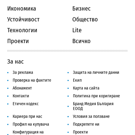
Икономика
Бизнес
Устойчивост
Общество
Технологии
Lite
Проекти
Всичко
За нас
За реклама
Защита на личните данни
Проверка на фактите
Екип
Абонамент
Карта на сайта
Контакти
Политика при коригиране
Етичен кодекс
Бранд Медия България
ЕООД
Кариера при нас
Условия за ползване
Профил на купувача
Подкрепете ни
Конфигурация на
Проекти