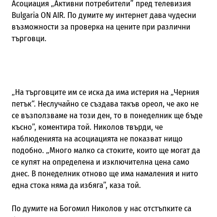
Асоциация „Активни потребители” пред телевизия
Bulgaria ON AIR. По думите му интернет дава чудесни
възможности за проверка на цените при различни
търговци.
„
На търговците им се иска да има истерия на
„
Черния
петък
“
. Неслучайно се създава такъв ореол, че ако не
се възползваме на този ден, то в понеделник ще бъде
късно”, коментира той. Николов твърди, че
наблюденията на асоциацията не показват нищо
подобно. „Много малко са стоките, които ще могат да
се купят на определена и изключителна цена само
днес. В понеделник отново ще има намаления и нито
една стока няма да избяга”, каза той.
По думите на Богомил Николов у нас отстъпките са