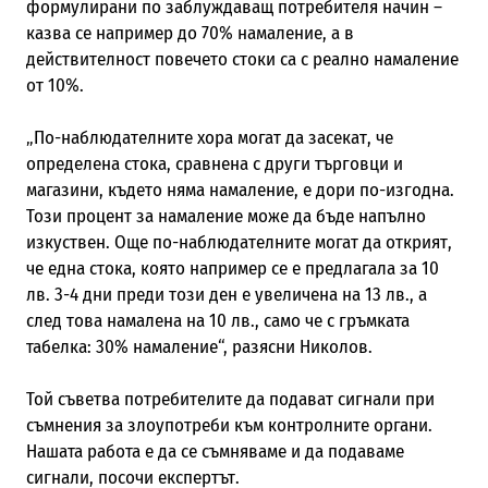
формулирани по заблуждаващ потребителя начин –
казва се например до 70% намаление, а в
действителност повечето стоки са с реално намаление
от 10%.
„
По-наблюдателните хора могат да засекат, че
определена стока, сравнена с други търговци и
магазини, където няма намаление, е дори по-изгодна.
Този процент за намаление може да бъде напълно
изкуствен. Още по-наблюдателните могат да открият,
че една стока, която например се е предлагала за 10
лв
.
3-4 дни преди този ден е увеличена на 13 лв
.
, а
след това намалена на 10 лв
.
, само че с гръмката
табелка: 30% намаление
“
, разясни Николов.
Той съветва потребителите да подават сигнали при
съмнения за злоупотреби към контролните органи.
Нашата работа е да се съмняваме и да подаваме
сигнали, посочи експертът.