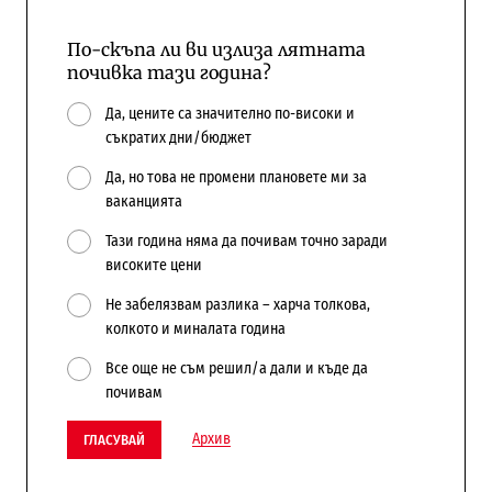
По-скъпа ли ви излиза лятната
почивка тази година?
Да, цените са значително по-високи и
съкратих дни/бюджет
Да, но това не промени плановете ми за
ваканцията
Тази година няма да почивам точно заради
високите цени
Не забелязвам разлика – харча толкова,
колкото и миналата година
Все още не съм решил/а дали и къде да
почивам
Архив
ГЛАСУВАЙ