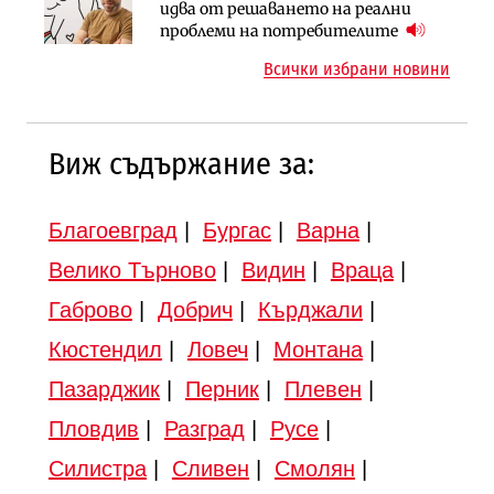
АПИ възложи промяната на
Вторият мост над Варненското
идва от решаването на реални
парцеларния план за
езеро става част от бъдещата
проблеми на потребителите
магистралата Русе – Велико
магистрала „Черно море“
Всички избрани новини
Търново
Виж съдържание за:
Благоевград
|
Бургас
|
Варна
|
Велико Търново
|
Видин
|
Враца
|
Габрово
|
Добрич
|
Кърджали
|
Кюстендил
|
Ловеч
|
Монтана
|
Пазарджик
|
Перник
|
Плевен
|
Пловдив
|
Разград
|
Русе
|
Силистра
|
Сливен
|
Смолян
|