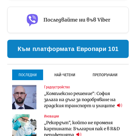
Последвайте ни във Viber
Към платформата Европари 101
ПОСЛЕДНИ
НАЙ-ЧЕТЕНИ
ПРЕПОРЪЧАНИ
Градоустройство
Градоустройство
Инфраструктура
„Комплексно решение“: София
Столична община избра
Проектирането на тунела под
залага на дълг за подобряване на
изпълнител за преместването на
Петрохан ще върви паралелно с
градския транспорт и улиците
трамвайното трасе по бул.
екологичните оценки
„Скобелев“
Иновации
Компании
Инфраструктура
„Рекордът“, който не променя
„Хювефарма“ подписа договор за
Проектирането на тунела под
картината: България пак е в R&D
придобиване на Euroapi Italy
Петрохан ще върви паралелно с
периферията