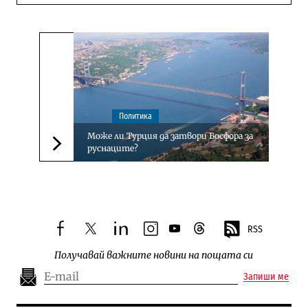
Политика
Може ли Турция да затвори Босфора за
руснаците?
Следваща новина
RSS
facebook
twitter
linkedin
instagram
youtube
threads
Получавай важните новини на пощата си
Запиши ме