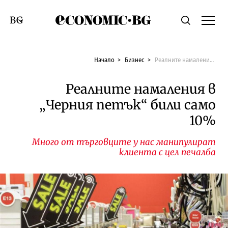
Economic.bg
Търсене
Смяна на език
Начало
Бизнес
Реалните намаления в „Черния петък“ били само 10%
Реалните намаления в
„Черния петък“ били само
10%
Много от търговците у нас манипулират
клиента с цел печалба