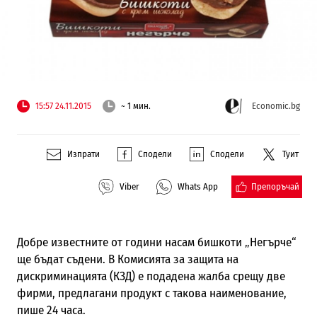
15:57 24.11.2015
~ 1 мин.
Economic.bg
Изпрати
Сподели
Сподели
Туит
Препоръчай
Viber
Whats App
Добре известните от години насам бишкоти „Негърче“
ще бъдат съдени. В Комисията за защита на
дискриминацията (КЗД) е подадена жалба срещу две
фирми, предлагани продукт с такова наименование,
пише 24 часа.