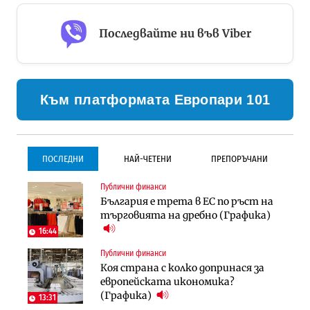
Последвайте ни във Viber
Към платформата Европари 101
ПОСЛЕДНИ
НАЙ-ЧЕТЕНИ
ПРЕПОРЪЧАНИ
Публични финанси
Градоустройство
Инфраструктура
България е трета в ЕС по ръст на
Столична община избра
Проектирането на тунела под
търговията на дребно (Графика)
изпълнител за преместването на
Петрохан ще върви паралелно с
трамвайното трасе по бул.
екологичните оценки
16:44
„Скобелев“
Публични финанси
Компании
Инфраструктура
Коя страна с колко допринася за
„Хювефарма“ подписа договор за
Проектирането на тунела под
европейската икономика?
придобиване на Euroapi Italy
Петрохан ще върви паралелно с
(Графика)
13:31
екологичните оценки