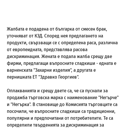
Жалбата е подадена от българка от смесен брак,
уточняват от КЗД. Според нея предлагането на
продукти, свързващи се с определена раса, различна
от европеидната, представлява расова
дискриминация. Жената е подала жалба срещу две
фирми, предлагащи въпросните сладкиши - едната е
варненската "Захарни изделия", а другата е
пернишката ЕТ "Здравко Георгиев".
Оплакванията и срещу двете са, че са пуснали за
продажба търговска марка с наименование "Негърче"
и "Негърка". В становище до Комисията търговците са
посочили, че въпросните сладкиши са традиционни,
популярни и предпочитани от потребителите. Те са
определили твърденията за дискриминация за