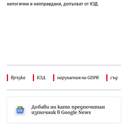
нелогични и неоправдани, допълват от КЗД.
връзка
КЗД
нарушения на GDPR
съд
Добави ни като предпочитан
източник в Google News