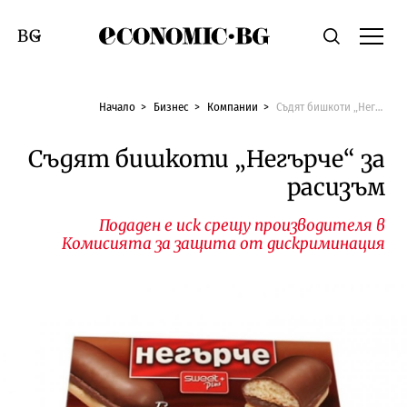
Economic.bg
Търсене
Смяна на език
Начало
Бизнес
Компании
Съдят бишкоти „Негърче“ за расизъм
Съдят бишкоти „Негърче“ за
расизъм
Подаден е иск срещу производителя в
Комисията за защита от дискриминация