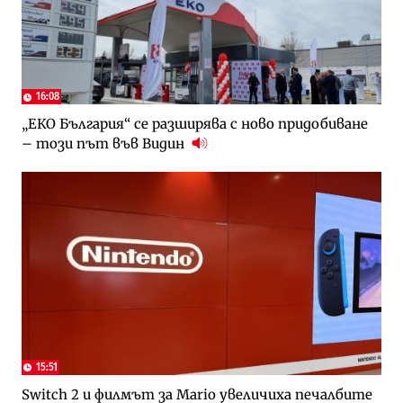
16:08
„ЕКО България“ се разширява с ново придобиване
– този път във Видин
15:51
Switch 2 и филмът за Mario увеличиха печалбите