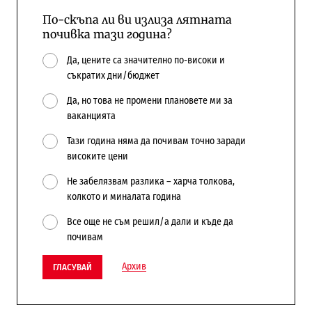
По-скъпа ли ви излиза лятната
почивка тази година?
Да, цените са значително по-високи и
съкратих дни/бюджет
Да, но това не промени плановете ми за
ваканцията
Тази година няма да почивам точно заради
високите цени
Не забелязвам разлика – харча толкова,
колкото и миналата година
Все още не съм решил/а дали и къде да
почивам
Архив
ГЛАСУВАЙ