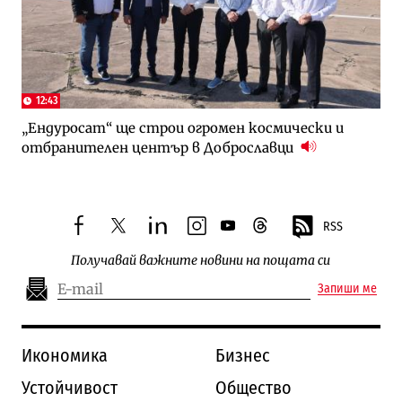
12:43
„Ендуросат“ ще строи огромен космически и
отбранителен център в Доброславци
RSS
facebook
twitter
linkedin
instagram
youtube
threads
Получавай важните новини на пощата си
Запиши ме
Икономика
Бизнес
Устойчивост
Общество