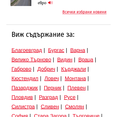
Шест кандидата с интерес към
евро
магистрала „Черно море“
надзора на двете метростанции в
Всички избрани новини
„Люлин“
Виж съдържание за:
Благоевград
|
Бургас
|
Варна
|
Велико Търново
|
Видин
|
Враца
|
Габрово
|
Добрич
|
Кърджали
|
Кюстендил
|
Ловеч
|
Монтана
|
Пазарджик
|
Перник
|
Плевен
|
Пловдив
|
Разград
|
Русе
|
Силистра
|
Сливен
|
Смолян
|
София
|
Стара Загора
|
Търговище
|