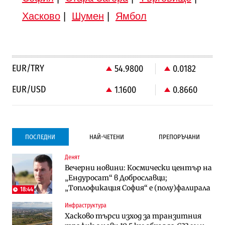
Хасково
|
Шумен
|
Ямбол
EUR/TRY
54.9800
0.0182
EUR/USD
1.1600
0.8660
ПОСЛЕДНИ
НАЙ-ЧЕТЕНИ
ПРЕПОРЪЧАНИ
Денят
Градоустройство
Компании
Вечерни новини: Космически център на
Столична община избра изпълнител за
Vivacom предлага над 150 устройства с
„Ендуросат“ в Доброславци;
преместването на трамвайното
90% отстъпка през август
„Топлофикация София“ e (полу)фалирала
трасе по бул. „Скобелев“
18:44
Инфраструктура
Компании
To:know
Хасково търси изход за транзитния
Vivacom предлага над 150 устройства с
Последни дни с обозначаване на цените