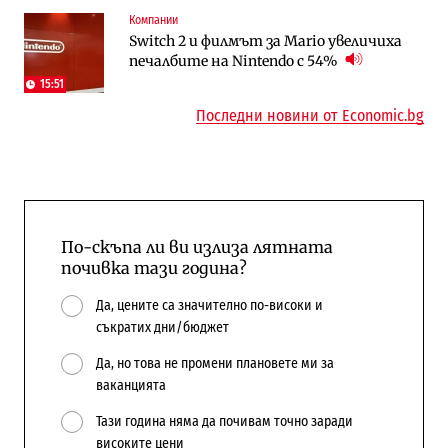
Компании
Публични финанси
Компании
Switch 2 и филмът за Mario увеличиха
Общините вече зависят от
А1 отново е лидер при технологичните
печалбите на Nintendo с 54%
централната власт за 75% от
компании и системните интегратори
бюджетите си
15:51
Последни новини от Economic.bg
По-скъпа ли ви излиза лятната
почивка тази година?
Да, цените са значително по-високи и
съкратих дни/бюджет
Да, но това не промени плановете ми за
ваканцията
Тази година няма да почивам точно заради
високите цени