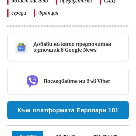
област Хасково
президентски
САЩ
сгради
Франция
Добави ни като предпочитан
източник в Google News
Последвайте ни във Viber
Към платформата Европари 101