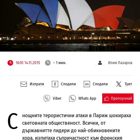
16:10 14.11.2015
~ 1 мин.
Илия Лазаров
Изпрати
Сподели
Сподели
Туит
Препоръчай
Viber
Whats App
С
нощните терористични атаки в Париж шокираха
световната общественост. Всички, от
държавнитте лидери до най-обикновените
хора, изпитаха съпричастност към френския