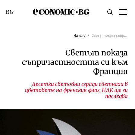
Economic.bg
Търсене
Смяна на език
Начало
Светът показа съпричастността си към Франция
Светът показа
съпричастността си към
Франция
Десетки световни сгради светнаха в
цветовете на френския флаг, НДК ще ги
последва