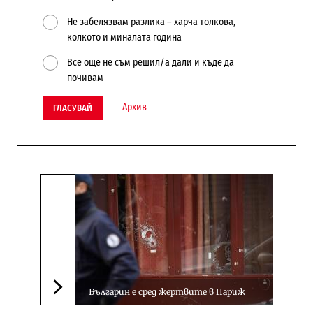
Не забелязвам разлика – харча толкова,
колкото и миналата година
Все още не съм решил/а дали и къде да
почивам
Архив
ГЛАСУВАЙ
Българин е сред жертвите в Париж
Следваща новина