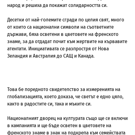
народ и решиха да покажат солидарността си.
Десетки от най-големите сгради по целия свят, много
от които са национални символи на съответните
държави, бяха осветени в цветовете на френското
знаме, за да отдадат почит към жертвите на кървавите
атентати. Инициативата се разпростря от Нова
Зеландия и Австралия до САЩ и Канада.
Това бе поредното свидетелство за измеренията на
глобализацията, което доказа, че светът е едно цяло,
както в радостите си, така и мъките си.
Националният дворец на културата също ще се включи
в кампанията и ще бъде осветен в цветовете на
френското знаме в знак на подкрепа към семействата