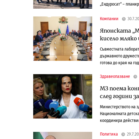
„Ендуросат“ – плани
Компании
30.7.2
Японската „М
кисело мляко 
Съвместната лаборат
държавното дружеств
готова до края на го
Здравеопазване
МЗ поема кон
след години 
Министерството на з
Националната детска
координира действия
Политика
29.7.2