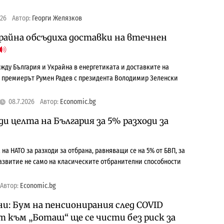
026
Автор:
Георги Желязков
крайна обсъдиха доставки на втечнен
жду България и Украйна в енергетиката и доставките на
и премиерът Румен Радев с президента Володимир Зеленски
08.7.2026
Автор:
Economic.bg
и целта на България за 5% разходи за
 на НАТО за разходи за отбрана, равняващи се на 5% от БВП, за
азвитие не само на класическите отбранителни способности
Автор:
Economic.bg
и: Бум на пенсионирания след COVID
т към „Боташ“ ще се чисти без риск за