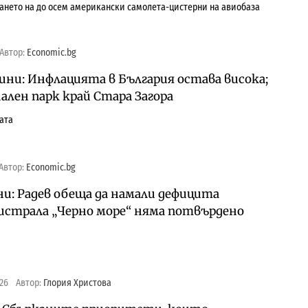
нето на до осем американски самолета-цистерни на авиобаза
Автор:
Economic.bg
ини: Инфлацията в България остава висока;
лен парк край Стара Загора
ата
Автор:
Economic.bg
и: Радев обеща да намали дефицита
гистрала „Черно море“ няма потвърдено
026
Автор:
Глория Христова