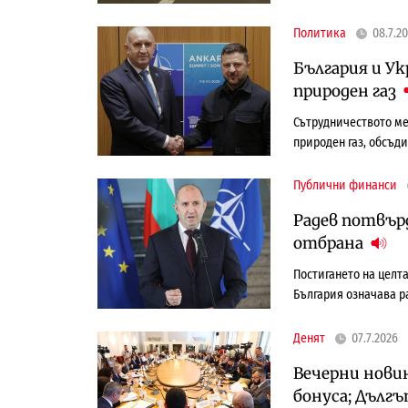
Политика
08.7.2
България и У
природен газ
Сътрудничеството ме
природен газ, обсъд
Публични финанси
Радев потвърд
отбрана
Постигането на целта
България означава р
Денят
07.7.2026
Вечерни новин
бонуса; Дългъ