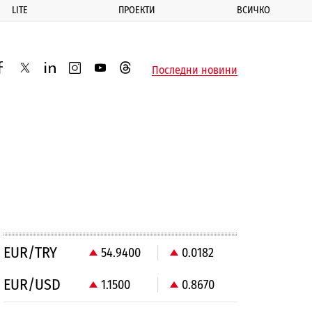
LITE
ПРОЕКТИ
ВСИЧКО
ик
Последни новини
acebook
twitter
linkedin
instagram
youtube
threads
EUR/TRY
54.9400
0.0182
EUR/USD
1.1500
0.8670