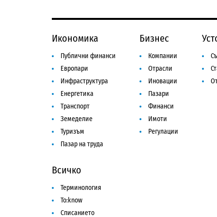
Икономика
Бизнес
Уст
Публични финанси
Компании
Съ
Европари
Отрасли
С
Инфраструктура
Иновации
От
Енергетика
Пазари
Транспорт
Финанси
Земеделие
Имоти
Туризъм
Регулации
Пазар на труда
Всичко
Терминология
To:know
Списанието