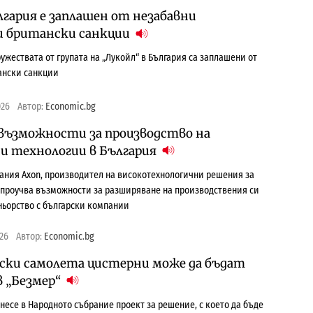
лгария е заплашен от незабавни
и британски санкции
ужествата от групата на „Лукойл“ в България са заплашени от
ански санкции
026
Автор:
Economic.bg
 възможности за производство на
 технологии в България
ния Axon, производител на високотехнологични решения за
, проучва възможности за разширяване на производствения си
ньорство с български компании
026
Автор:
Economic.bg
нски самолета цистерни може да бъдат
в „Безмер“
несе в Народното събрание проект за решение, с което да бъде