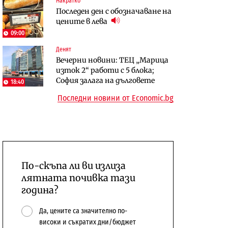
Накратко
Енергетика
Енергетика
Последен ден с обозначаване на
АЕЦ „Козлодуй“ ще работи
Държавният ТЕЦ „Марица
цените в лева
само още няколко седмици, ако
изток 2“ работи с 5 блока
09:00
сушата продължи
Денят
Digi&AI
Компании
Вечерни новини: ТЕЦ „Марица
Трафикът толкова е намалял,
„Ендуросат“ ще строи огромен
изток 2“ работи с 5 блока;
че големи медии обмислят да се
космически и отбранителен
София залага на дълговете
18:40
откажат напълно от Google
център в Доброславци
Последни новини от Economic.bg
По-скъпа ли ви излиза
лятната почивка тази
година?
Да, цените са значително по-
високи и съкратих дни/бюджет