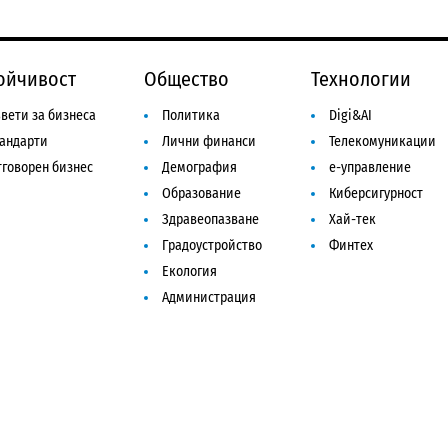
ойчивост
Общество
Технологии
вети за бизнеса
Политика
Digi&AI
тандарти
Лични финанси
Телекомуникации
говорен бизнес
Демография
е-управление
Образование
Киберсигурност
Здравеопазване
Хай-тек
Градоустройство
Финтех
Екология
Администрация