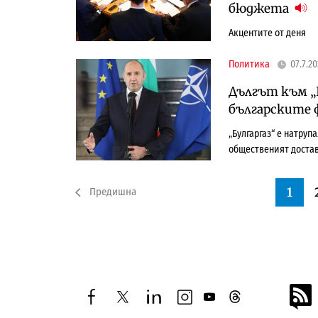
бюджета
Акцентите от деня
Политика
07.7.2
Дългът към „
българските 
„Булгаргаз“ е натруп
общественият достав
1
Предишна
facebook
twitter
linkedin
instagram
youtube
threads