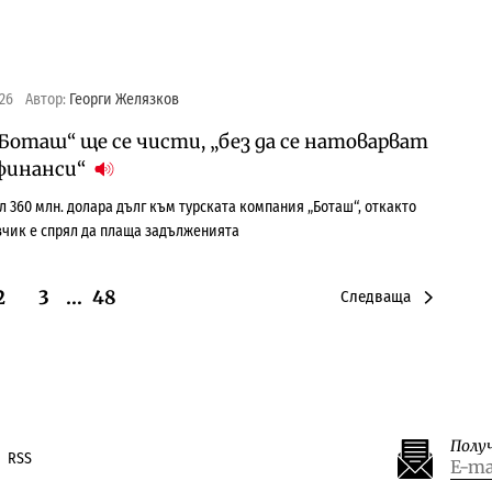
026
Автор:
Георги Желязков
Боташ“ ще се чисти, „без да се натоварват
финанси“
ал 360 млн. долара дълг към турската компания „Боташ“, откакто
чик е спрял да плаща задълженията
2
3
…
48
Следваща
Полу
RSS