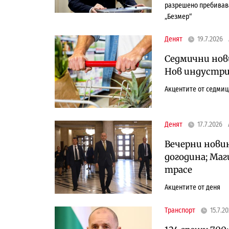
разрешено пребивава
„Безмер“
Денят
19.7.2026
Седмични нов
Нов индустриа
Акцентите от седмиц
Денят
17.7.2026
Вечерни новин
догодина; Ма
трасе
Акцентите от деня
Транспорт
15.7.2