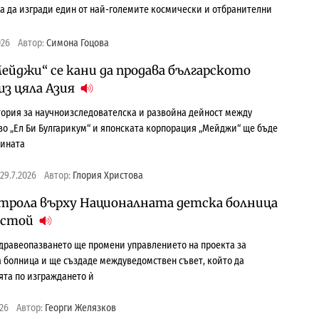
ра да изгради един от най-големите космически и отбранителни
026
Автор:
Симона Гоцова
ейджи“ се кани да продава българското
из цяла Азия
ория за научноизследователска и развойна дейност между
о „Ел Би Булгарикум“ и японската корпорация „Мейджи“ ще бъде
дината
29.7.2026
Автор:
Глория Христова
трола върху Националната детска болница
застой
дравеопазването ще промени управлението на проекта за
 болница и ще създаде междуведомствен съвет, който да
та по изграждането ѝ
026
Автор:
Георги Желязков