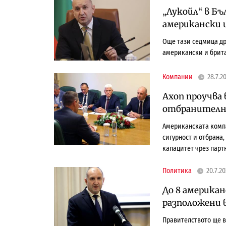
„Лукойл“ в Бъ
американски 
Още тази седмица др
американски и брит
Компании
28.7.2
Axon проучва
отбранителни
Американската компа
сигурност и отбрана
капацитет чрез парт
Политика
20.7.2
До 8 америка
разположени 
Правителството ще в