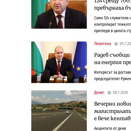
124 срещу 70
превърнаха б
Само 124 служители 
контролират тежкото
прегледи в цялата ст
Политика
09.7.2
Радев съобщи 
на енергия пр
Интересът за доставк
председателят Румен
Денят
08.7.2026
Вечерни нови
магистралата
е вече кента
Акцентите от деня