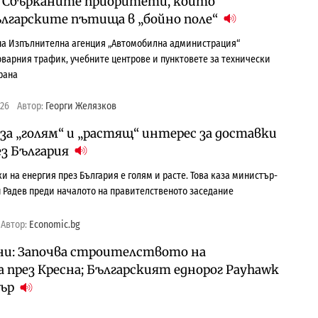
0: Сбърканите приоритети, които
ългарските пътища в „бойно поле“
на Изпълнителна агенция „Автомобилна администрация“
варния трафик, учебните центрове и пунктовете за технически
рана
026
Автор:
Георги Желязков
за „голям“ и „растящ“ интерес за доставки
ез България
и на енергия през България е голям и расте. Това каза министър-
 Радев преди началото на правителственото заседание
Автор:
Economic.bg
ни: Започва строителството на
 през Кресна; Българският еднорог Payhawk
вър