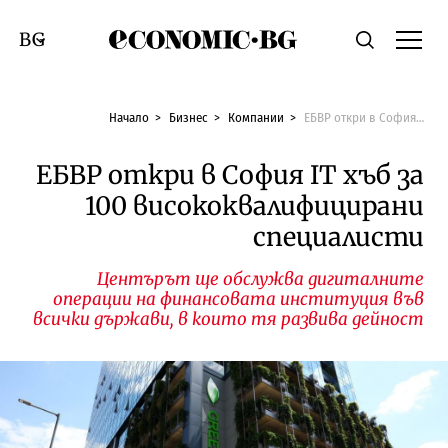
Economic.bg
Търсене
Смяна на език
Начало
Бизнес
Компании
ЕБВР откри в София IT хъб за 100 висококвалифицирани специалисти
ЕБВР откри в София IT хъб за
100 висококвалифицирани
специалисти
Центърът ще обслужва дигиталните
операции на финансовата институция във
всички държави, в които тя развива дейност