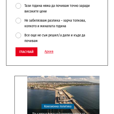
Тази година няма да почивам точно заради
високите цени
Не забелязвам разлика – харча толкова,
колкото и миналата година
Все още не съм решил/а дали и къде да
почивам
Архив
ГЛАСУВАЙ
Кохезионна политика
България издига концепцията за