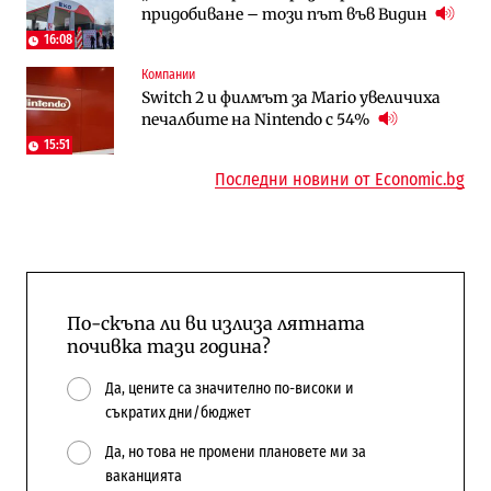
придобиване – този път във Видин
медии обмислят да се откажат
намаляващо население и все повече
напълно от Google
сгради
16:08
Компании
Публични финанси
Компании
Switch 2 и филмът за Mario увеличиха
Общините вече зависят от
А1 отново е лидер при технологичните
печалбите на Nintendo с 54%
централната власт за 75% от
компании и системните интегратори
бюджетите си
15:51
Последни новини от Economic.bg
По-скъпа ли ви излиза лятната
почивка тази година?
Да, цените са значително по-високи и
съкратих дни/бюджет
Да, но това не промени плановете ми за
ваканцията