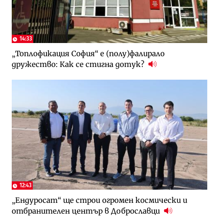
14:33
„Топлофикация София“ e (полу)фалирало
дружество: Как се стигна дотук?
12:43
„Ендуросат“ ще строи огромен космически и
отбранителен център в Доброславци