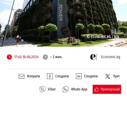
©
ECONOMIC.BG /
БТА
17:40 18.06.2026
~ 2 мин.
Economic.bg
Изпрати
Сподели
Сподели
Туит
Препоръчай
Viber
Whats App