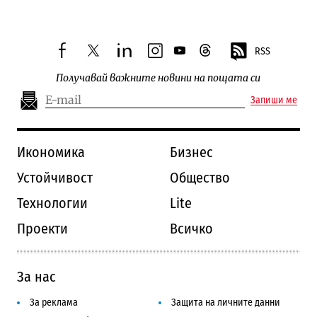
RSS
facebook
twitter
linkedin
instagram
youtube
threads
Получавай важните новини на пощата си
Запиши ме
Икономика
Бизнес
Устойчивост
Общество
Технологии
Lite
Проекти
Всичко
За нас
За реклама
Защита на личните данни