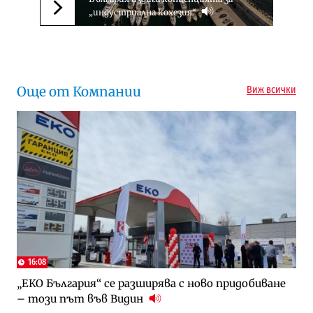
„индустриална кохезия“
Следваща новина
Още от Компании
Виж всички
16:08
„ЕКО България“ се разширява с ново придобиване
– този път във Видин