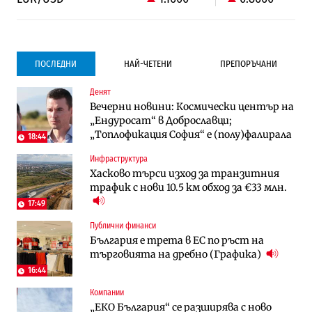
ПОСЛЕДНИ
НАЙ-ЧЕТЕНИ
ПРЕПОРЪЧАНИ
Денят
Градоустройство
Компании
Вечерни новини: Космически център на
Столична община избра изпълнител за
Vivacom предлага над 150 устройства с
„Ендуросат“ в Доброславци;
преместването на трамвайното
90% отстъпка през август
„Топлофикация София“ e (полу)фалирала
трасе по бул. „Скобелев“
18:44
Инфраструктура
Компании
To:know
Хасково търси изход за транзитния
Vivacom предлага над 150 устройства с
Последни дни с обозначаване на цените
трафик с нови 10.5 км обход за €33 млн.
90% отстъпка през август
в лева: Какво предстои?
17:49
Публични финанси
Енергетика
Градоустройство
България е трета в ЕС по ръст на
АЕЦ „Козлодуй“ ще работи само още
Столична община избра изпълнител за
търговията на дребно (Графика)
няколко седмици, ако сушата продължи
преместването на трамвайното
трасе по бул. „Скобелев“
16:44
Компании
Digi&AI
Отрасли
„ЕКО България“ се разширява с ново
Трафикът толкова е намалял, че големи
Жилищата в България поскъпват при