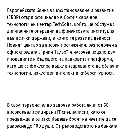
Европейската банка за възстановяване и развитие
(ЕБВР) откри официално в София своя нов
технологичен център TechSofia, който ще обслужва
дигиталните операции на финансовата институция
във всички държави, в които тя развива дейност.
Новият център за високи постижения, разположен в
офис сградата „Грийн Тауър“, е насочен изцяло към
иновациите и бъдещето на банковите платформи,
като ще се фокусира върху внедряването на облачни
технологии, изкуствен интелект и киберсигурност.
В хъба първоначално започва работа екип от 50
висококвалифицирани IT специалисти, като се
предвижда в близко бъдеще броят на наетите да се
разрасне до 100 души. От ръководството на банката