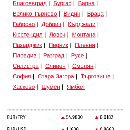
Благоевград
|
Бургас
|
Варна
|
Велико Търново
|
Видин
|
Враца
|
Габрово
|
Добрич
|
Кърджали
|
Кюстендил
|
Ловеч
|
Монтана
|
Пазарджик
|
Перник
|
Плевен
|
Пловдив
|
Разград
|
Русе
|
Силистра
|
Сливен
|
Смолян
|
София
|
Стара Загора
|
Търговище
|
Хасково
|
Шумен
|
Ямбол
EUR/TRY
54.9800
0.0182
EUR/USD
1.1600
0.8660