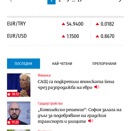
1
2
3
…
15
EUR/TRY
54.9400
0.0182
EUR/USD
1.1500
0.8670
ПОСЛЕДНИ
НАЙ-ЧЕТЕНИ
ПРЕПОРЪЧАНИ
Финанси
Градоустройство
Компании
САЩ са подкрепили японската йена
Столична община избра изпълнител за
Vivacom предлага над 150 устройства с
чрез разпродажба на евро
преместването на трамвайното
90% отстъпка през август
трасе по бул. „Скобелев“
18:12
Градоустройство
Компании
To:know
„Комплексно решение“: София залага на
Vivacom предлага над 150 устройства с
Последни дни с обозначаване на цените
дълг за подобряване на градския
90% отстъпка през август
в лева: Какво предстои?
транспорт и улиците
17:23