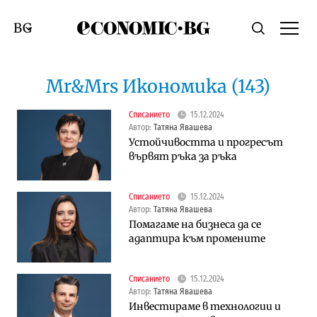
Economic.bg
Търсене
Смяна на език
Mr&Mrs Икономика (143)
Списанието
15.12.2024
Автор:
Татяна Явашева
Устойчивостта и прогресът
вървят ръка за ръка
Списанието
15.12.2024
Автор:
Татяна Явашева
Помагаме на бизнеса да се
адаптира към промените
Списанието
15.12.2024
Автор:
Татяна Явашева
Инвестираме в технологии и