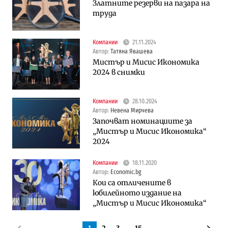
Златните резерви на пазара на
труда
Компании
21.11.2024
Автор:
Татяна Явашева
Мистър и Мисис Икономика
2024 в снимки
Компании
28.10.2024
Автор:
Невена Мирчева
Започват номинациите за
„Мистър и Мисис Икономика“
2024
Компании
18.11.2020
Автор:
Economic.bg
Кои са отличените в
юбилейното издание на
„Мистър и Мисис Икономика“