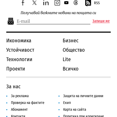
RSS
facebook
twitter
linkedin
instagram
youtube
threads
Получавай важните новини на пощата си
Запиши ме
Икономика
Бизнес
Устойчивост
Общество
Технологии
Lite
Проекти
Всичко
За нас
За реклама
Защита на личните данни
Проверка на фактите
Екип
Абонамент
Карта на сайта
Контакти
Политика при коригиране