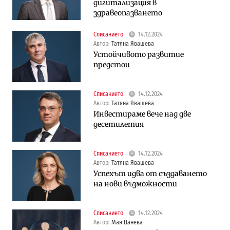
дигитализация в
здравеопазването
Списанието
14.12.2024
Автор:
Татяна Явашева
Устойчивото развитие
предстои
Списанието
14.12.2024
Автор:
Татяна Явашева
Инвестираме вече над две
десетилетия
Списанието
14.12.2024
Автор:
Татяна Явашева
Успехът идва от създаването
на нови възможности
Списанието
14.12.2024
Автор:
Мая Цанева