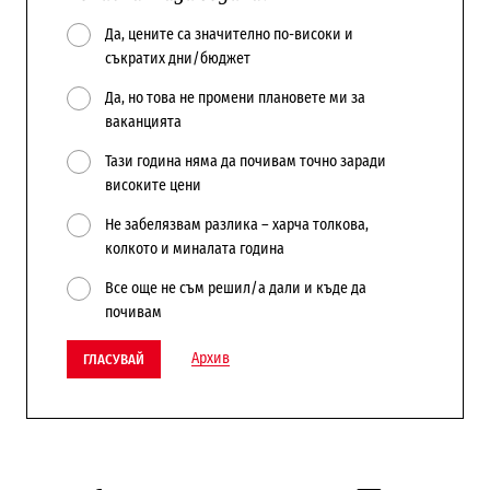
Да, цените са значително по-високи и
съкратих дни/бюджет
Да, но това не промени плановете ми за
ваканцията
Тази година няма да почивам точно заради
високите цени
Не забелязвам разлика – харча толкова,
колкото и миналата година
Все още не съм решил/а дали и къде да
почивам
Архив
ГЛАСУВАЙ