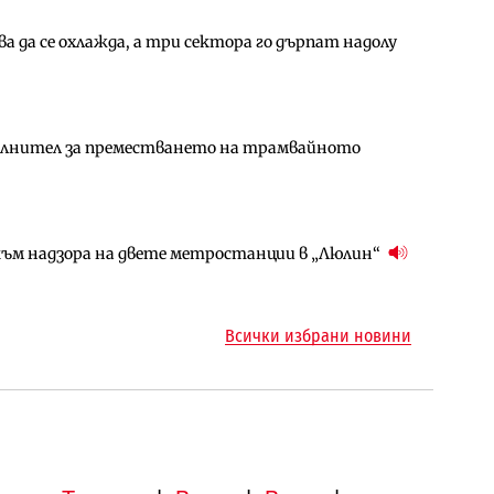
 да се охлажда, а три сектора го дърпат надолу
амо още няколко седмици, ако сушата продължи
ъчните оценки на имотите може да бъдат
ълнител за преместването на трамвайното
арцеларния план за магистралата Русе – Велико
ългария продължава да се охлажда (Графика)
ъм надзора на двете метростанции в „Люлин“
ъм надзора на двете метростанции в „Люлин“
ото езеро става част от бъдещата магистрала
Всички избрани новини