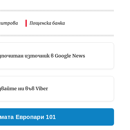
митрова
Пощенска банка
дпочитан източник в Google News
вайте ни във Viber
мата Европари 101