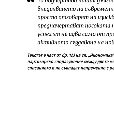
То подчертава нашия дълго
внедряването на съвременн
просто отговарят на изискв
предначертават посоката н
успехът не идва само от пр
активното създаване на но
Текстът е част от бр. 123 на сп. „Икономика
партньорско споразумение между двете ме
списанието и не съвпадат непременно с р