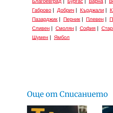
Благоевград
|
Бургас
|
Варна
|
В
Габрово
|
Добрич
|
Кърджали
|
К
Пазарджик
|
Перник
|
Плевен
|
П
Сливен
|
Смолян
|
София
|
Стар
Шумен
|
Ямбол
Още от Списанието