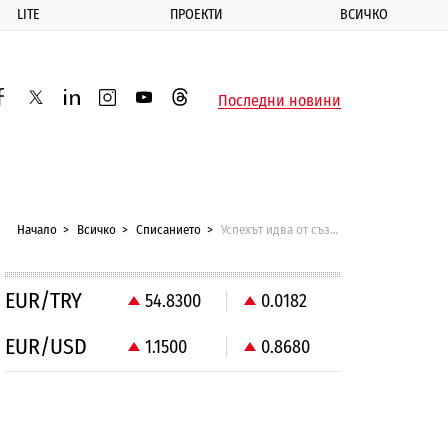
LITE
ПРОЕКТИ
ВСИЧКО
ик
Последни новини
acebook
twitter
linkedin
instagram
youtube
threads
Начало
Всичко
Списанието
Успехът идва от създаването на нови възможности
EUR/TRY
54.8300
0.0182
EUR/USD
1.1500
0.8680