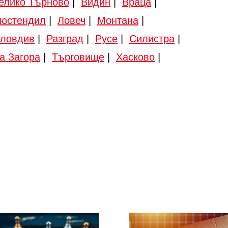
елико Търново
|
Видин
|
Враца
|
юстендил
|
Ловеч
|
Монтана
|
ловдив
|
Разград
|
Русе
|
Силистра
|
а Загора
|
Търговище
|
Хасково
|