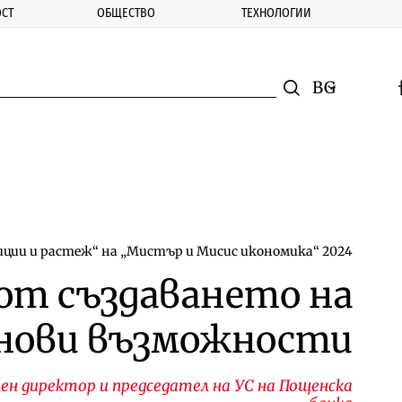
СТ
ОБЩЕСТВО
ТЕХНОЛОГИИ
nomic.bg
Търсене
Смяна на ез
f
Търси
иции и растеж“ на „Мистър и Мисис икономика“ 2024
от създаването на
нови възможности
н директор и председател на УС на Пощенска