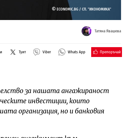
©
ECONOMIC.BG /
СП. "ИКОНОМИКА"
Татяна Явашева
Препоръчай
ли
Туит
Viber
Whats App
ателство за нашата ангажираност
ческите инвестиции, които
ата организация, но и банковия