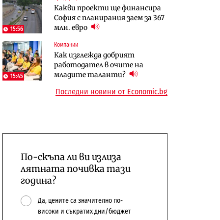
Какви проекти ще финансира
бюджетите си
София с планирания заем за 367
To:know
Компании
млн. евро
15:56
Последни дни с обозначаване на
А1 отново е лидер при
Компании
цените в лева: Какво
технологичните компании и
Как изглежда добрият
предстои?
системните интегратори
работодател в очите на
младите таланти?
15:45
Последни новини от Economic.bg
По-скъпа ли ви излиза
лятната почивка тази
година?
Да, цените са значително по-
високи и съкратих дни/бюджет