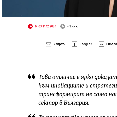
14:03 14.12.2024
~ 1 мин.
Изпрати
Сподели
Споде
Това отличие е ярко доказ
към иновациите и стратеги
трансформират не само наш
сектор в България.