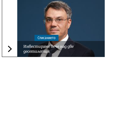
Списанието
Инвестираме вече над две
десетилетия
Следваща новина