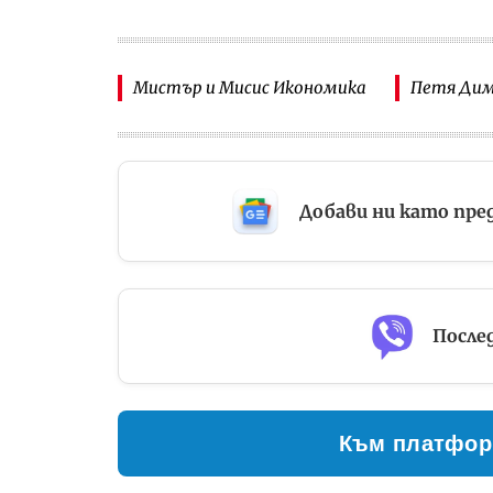
Мистър и Мисис Икономика
Петя Ди
Добави ни като пре
Послед
Към платфор