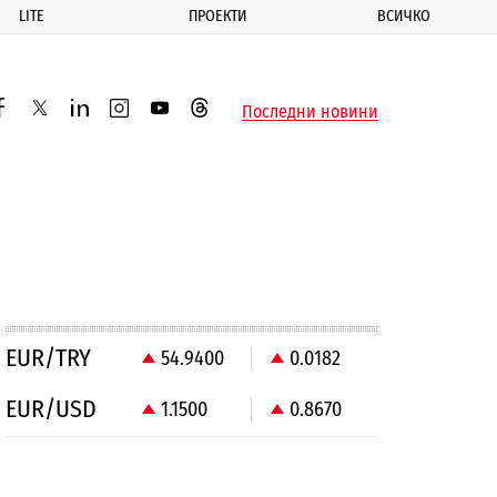
LITE
ПРОЕКТИ
ВСИЧКО
ик
Последни новини
acebook
twitter
linkedin
instagram
youtube
threads
EUR/TRY
54.9400
0.0182
EUR/USD
1.1500
0.8670