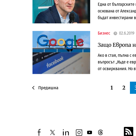
Една от българските 
основана от Алексан
бъдат инвестирани в
Бизнес
02.6.2019
Защо Европа н
Ако в стая, пълна с
въпросът „Къде е ев
от освирквания. Но 
1
2
Предишна
facebook
twitter
linkedin
instagram
youtube
threads