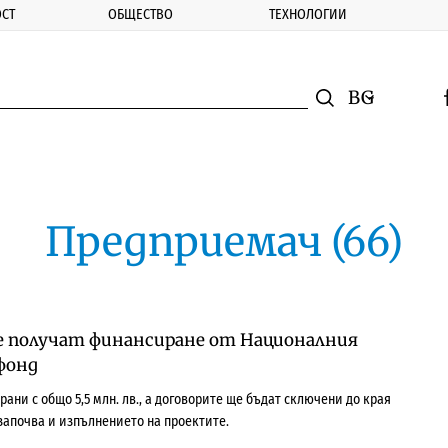
СТ
ОБЩЕСТВО
ТЕХНОЛОГИИ
nomic.bg
Търсене
Смяна на ез
f
Търси
Предприемач (66)
е получат финансиране от Националния
фонд
ани с общо 5,5 млн. лв., а договорите ще бъдат сключени до края
 започва и изпълнението на проектите.