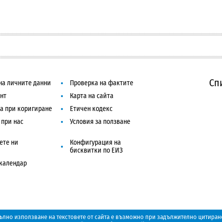
Сп
на личните данни
Проверка на фактите
нт
Карта на сайта
а при коригиране
Етичен кодекс
 при нас
Условия за ползване
ете ни
Конфигурация на
бисквитки по ЕИЗ
календар
ълно използване на текстовете от сайта е възможно при задължително цитиране