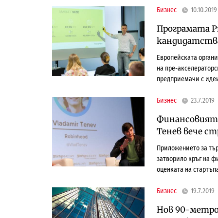
Бизнес
10.10.2019
Програмата Pr
кандидатства
Европейската органи
на пре-акселераторск
предприемачи с идеи
Бизнес
23.7.2019
Финансовият 
Тенев вече стр
Приложението за тър
затворило кръг на фи
оценката на стартъп
Бизнес
19.7.2019
Нов 90-метро