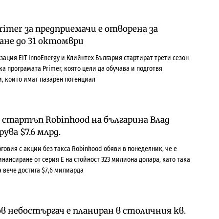
imer за предприемачи е отворена за
не до 31 октомври
зация EIT InnoEnergy и Клийнтех България стартират трети сезон
а програмата Primer, която цели да обучава и подготвя
, които имат пазарен потенциал
стартъп Robinhood на българина Влад
ува $7.6 млрд.
говия с акции без такса Robinhood обяви в понеделник, че е
нансиране от серия Е на стойност 323 милиона долара, като така
а вече достига $7,6 милиарда
в небостъргач е планиран в столичния кв.