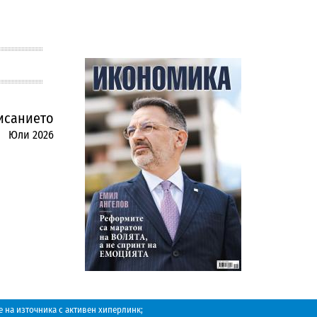
исанието
Юли 2026
 на източника с активен хиперлинк;