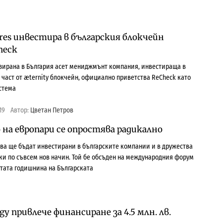
ures инвестира в българския блокчейн
heck
базирана в България асет мениджмънт компания, инвестираща в
 част от æternity блокчейн, официално приветства ReCheck като
истема
19
Автор:
Цветан Петров
на европари се опростява радикално
ва ще бъдат инвестирани в българските компании и в дружества
нки по съвсем нов начин. Той бе обсъден на международния форум
-тата годишнина на Българската
gy привлече финансиране за 4.5 млн. лв.