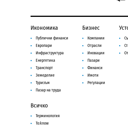
Икономика
Бизнес
Уст
Публични финанси
Компании
Съ
Европари
Отрасли
С
Инфраструктура
Иновации
От
Енергетика
Пазари
Транспорт
Финанси
Земеделие
Имоти
Туризъм
Регулации
Пазар на труда
Всичко
Терминология
To:know