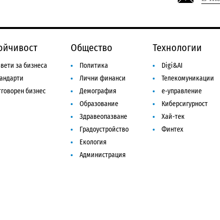
ойчивост
Общество
Технологии
вети за бизнеса
Политика
Digi&AI
тандарти
Лични финанси
Телекомуникации
говорен бизнес
Демография
е-управление
Образование
Киберсигурност
Здравеопазване
Хай-тек
Градоустройство
Финтех
Екология
Администрация