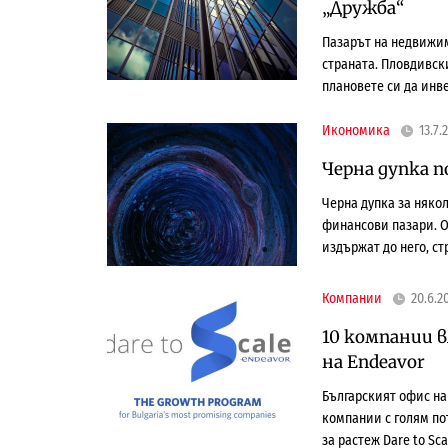
„Дружба“
Пазарът на недвижи
страната. Пловдивск
плановете си да инв
Икономика
13.7.
Черна дупка 
Черна дупка за няко
финансови пазари. О
издържат до него, ст
Компании
20.6.2
10 компании в
на Endeavor
Българският офис на
компании с голям по
за растеж Dare to Sca