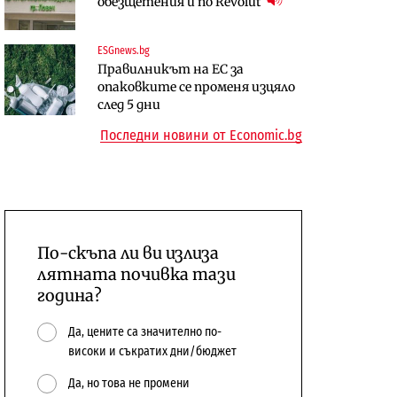
обезщетения и по Revolut
сигурното“ място за
забраната за износ на дизел и
съхранение на биткойн
керосин
ESGnews.bg
Политика
Пазар на труда
Правилникът на ЕС за
КРИБ настоява за спешна
Българите са в очакване на по-
опаковките се променя изцяло
концесия на „Топлофикация
висока безработица (Графика)
след 5 дни
София“
13:04
Последни новини от Economic.bg
По-скъпа ли ви излиза
лятната почивка тази
година?
Да, цените са значително по-
високи и съкратих дни/бюджет
Да, но това не промени