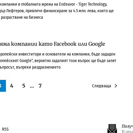
компании в глобалната мрежа на Endeavor - Tiger Technology,
дър Лефтеров, привлече финансиране за 4.5 млн. лева, които ще
 разрастване на бизнеса
яма компании като Facebook или Google
 европейски инвеститори и основатели на компании, бъде зададен
ропейският Google“, вероятно задалият този въпрос ще бъде залят
въпросът, въпреки раздразнението
3
4
5
…
7
Следваща
Полу
RSS