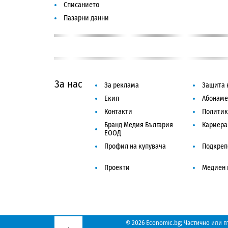
Списанието
Пазарни данни
За нас
За реклама
Защита 
Екип
Абонаме
Контакти
Политик
Бранд Медия България
Кариера
ЕООД
Профил на купувача
Подкреп
Проекти
Медиен 
© 2026 Economic.bg;
Частично или п