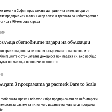
ми имоти в София продължава да привлича инвеститори от
ият предприемач Малек Насер влиза в треската за небостъргачи с
естира в 90-метрова сграда
2019
поглъща световните пазари на облигации
лко трилиона долара се отваря в сърцевината на световните
блигациите с отрицателна доходност при падежа си, ако изобщо
руват по-малко, а не повече, отколкото
019
лизат в програмата за растеж Dare to Scale
 глобалната мрежа Endeavor избра предприемачи от 10 български
тенциал за растеж за пилотното издание на новата си програма
le