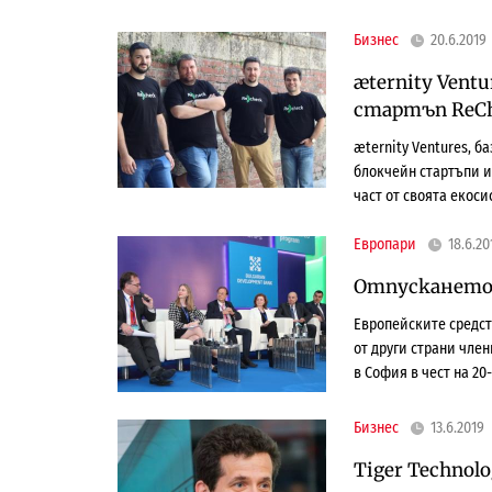
Бизнес
20.6.2019
æternity Vent
стартъп ReC
æternity Ventures, 
блокчейн стартъпи и
част от своята екос
Европари
18.6.20
Отпускането 
Европейските средст
от други страни чле
в София в чест на 20
Бизнес
13.6.2019
Tiger Technolo