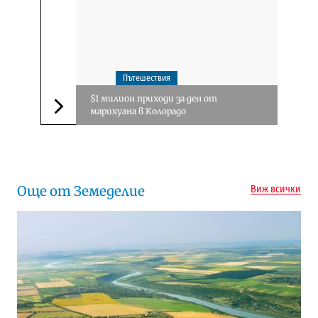
Пътешествия
$1 милион приходи за ден от
марихуана в Колорадо
Следваща новина
Още от Земеделие
Виж всички