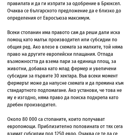
правилата и да ги изпрати за одобрение в Брюксел.
Очаква се българското предложение да е близко до
определения от Евросъюза максимум.
Всеки стопанин има правото сам да реши дали иска
помощ като малък производител или субсидии по
общия ред. Ако влезе в схемата за малките, той няма
право на другите европейски плащания. Отпада
възможността да взема пари за единица площ, за
животни, добавка като млад фермер и увеличени
субсидии за първите 30 хектара. Във всеки момент
фермерът може да напусне схемата и да премина към
стандартното подпомагане. Ако установи, че това не
му е изгодно, няма право да поиска подкрепа като
дребен производител.
Около 80 000 са стопаните, които получават
европомощи. Приблизително половината от тях сега
взимат субсидии под 1250 евро. Очаква се те да се