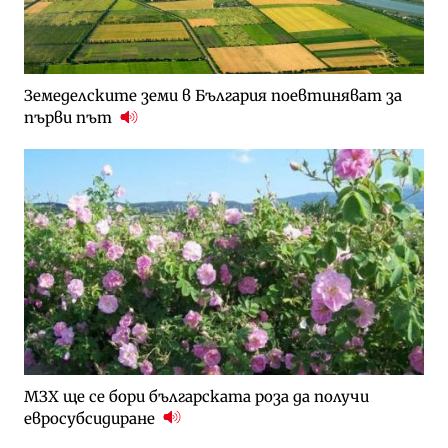
Земеделските земи в България поевтиняват за
първи път
МЗХ ще се бори българската роза да получи
евросубсидиране