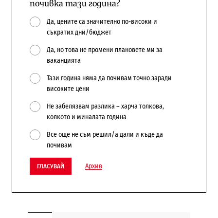
почивка тази година?
Да, цените са значително по-високи и
съкратих дни/бюджет
Да, но това не промени плановете ми за
ваканцията
Тази година няма да почивам точно заради
високите цени
Не забелязвам разлика – харча толкова,
колкото и миналата година
Все още не съм решил/а дали и къде да
почивам
Архив
ГЛАСУВАЙ