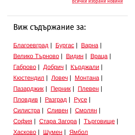
Всички избрани новини
„Люлин“
Виж съдържание за:
Благоевград
|
Бургас
|
Варна
|
Велико Търново
|
Видин
|
Враца
|
Габрово
|
Добрич
|
Кърджали
|
Кюстендил
|
Ловеч
|
Монтана
|
Пазарджик
|
Перник
|
Плевен
|
Пловдив
|
Разград
|
Русе
|
Силистра
|
Сливен
|
Смолян
|
София
|
Стара Загора
|
Търговище
|
Хасково
|
Шумен
|
Ямбол