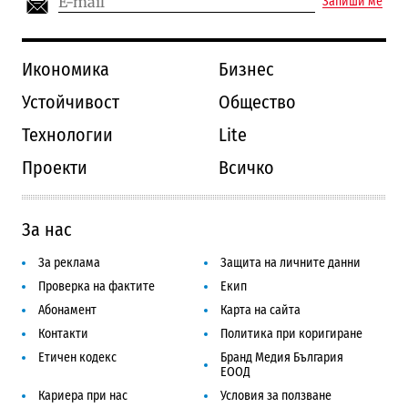
Запиши ме
Икономика
Бизнес
Устойчивост
Общество
Технологии
Lite
Проекти
Всичко
За нас
За реклама
Защита на личните данни
Проверка на фактите
Екип
Абонамент
Карта на сайта
Контакти
Политика при коригиране
Етичен кодекс
Бранд Медия България
ЕООД
Кариера при нас
Условия за ползване