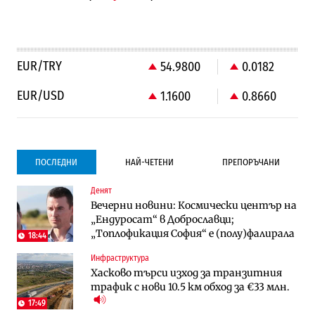
EUR/TRY
54.9800
0.0182
EUR/USD
1.1600
0.8660
ПОСЛЕДНИ
НАЙ-ЧЕТЕНИ
ПРЕПОРЪЧАНИ
Денят
Градоустройство
Компании
Вечерни новини: Космически център на
Столична община избра изпълнител за
Vivacom предлага над 150 устройства с
„Ендуросат“ в Доброславци;
преместването на трамвайното
90% отстъпка през август
„Топлофикация София“ e (полу)фалирала
трасе по бул. „Скобелев“
18:44
Инфраструктура
Компании
To:know
Хасково търси изход за транзитния
Vivacom предлага над 150 устройства с
Последни дни с обозначаване на цените
трафик с нови 10.5 км обход за €33 млн.
90% отстъпка през август
в лева: Какво предстои?
17:49