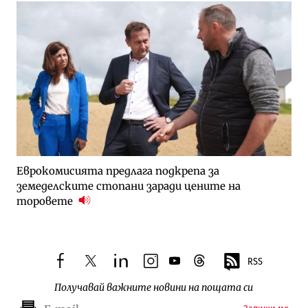
Еврокомисията предлага подкрепа за
земеделските стопани заради цените на
торовете
RSS
facebook
twitter
linkedin
instagram
youtube
threads
Получавай важните новини на пощата си