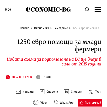
Economic.bg
Търсене
Смяна на език
Начало
Икономика
Земеделие
1250 евро помощи за млади фермери
1250 евро помощи за млади
фермери
Новата схема за подпомагане на ЕС ще влезе в
сила от 2015 година
10:52 05.01.2014
~ 1 мин.
Изпрати
Сподели
Сподели
Туит
Препоръчай
Viber
Whats App