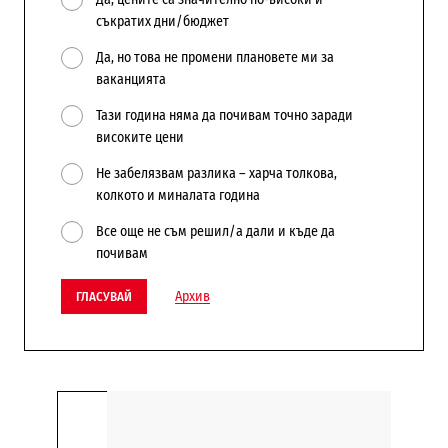
съкратих дни/бюджет
Да, но това не промени плановете ми за
ваканцията
Тази година няма да почивам точно заради
високите цени
Не забелязвам разлика – харча толкова,
колкото и миналата година
Все още не съм решил/а дали и къде да
почивам
Архив
ГЛАСУВАЙ