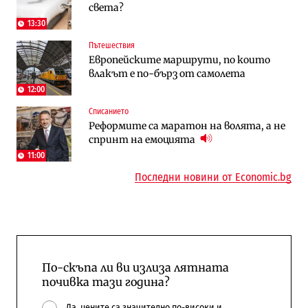
света?
космически и отбранителен център в
работи с 5 блока
Доброславци
13:30
Пътешествия
Енергетика
Компании
Европейските маршрути, по които
Държавният ТЕЦ „Марица изток 2“
„Ендуросат“ ще строи огромен
влакът е по-бърз от самолета
работи с 5 блока
космически и отбранителен център в
Доброславци
12:00
Списанието
Енергетика
Регулации
Реформите са маратон на волята, а не
АЕЦ „Козлодуй“ ще работи само още
Лекарствата за редки болести
спринт на емоцията
няколко седмици, ако сушата продължи
попадат в капан на обществените
поръчки?
11:00
Последни новини от Economic.bg
По-скъпа ли ви излиза лятната
почивка тази година?
Да, цените са значително по-високи и