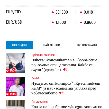
EUR/TRY
55.1300
0.0181
EUR/USD
1.1600
0.8660
ПОСЛЕДНИ
НАЙ-ЧЕТЕНИ
ПРЕПОРЪЧАНИ
Публични финанси
Градоустройство
Компании
Някога икономиката на Европа беше
Столична община избра изпълнител за
Vivacom предлага над 150 устройства с
по-голяма от щатската. Какво се
преместването на трамвайното
90% отстъпка през август
случи? (графика)
трасе по бул. „Скобелев“
17:00
Digi&AI
Компании
Градоустройство
Излиза ли от контрол? „Кръстникът
Vivacom предлага над 150 устройства с
Столична община избра изпълнител за
на AI“ за най-голямата заплаха пред
90% отстъпка през август
преместването на трамвайното
човечеството
трасе по бул. „Скобелев“
15:00
Пътешествия
Компании
Енергетика
Кои са най-добрите луксозни хотели по
„Ендуросат“ ще строи огромен
Държавният ТЕЦ „Марица изток 2“