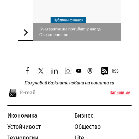
Публични финанси
Българите ще почиват у нас за
Съединението
Следваща новина
RSS
facebook
twitter
linkedin
instagram
youtube
threads
Получавай важните новини на пощата си
Запиши ме
Икономика
Бизнес
Устойчивост
Общество
Технологии
Lite