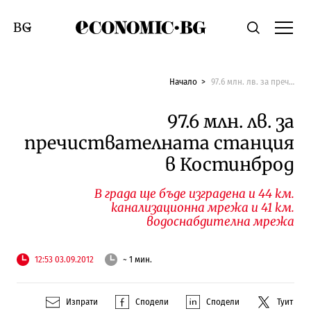
Economic.bg
Търсене
Смяна на език
Начало
97.6 млн. лв. за пречиствателната станция в Костинброд
97.6 млн. лв. за
пречиствателната станция
в Костинброд
В града ще бъде изградена и 44 км.
канализационна мрежа и 41 км.
водоснабдителна мрежа
12:53 03.09.2012
~ 1 мин.
Изпрати
Сподели
Сподели
Туит