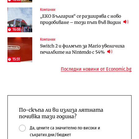
Компании
Digi&AI
To:know
„ЕКО България“ се разширява с ново
Трафикът толкова е намалял, че големи
Какво се променя в България от 1
придобиване – този път във Видин
медии обмислят да се откажат
август?
напълно от Google
16:08
Компании
Публични финанси
Отрасли
Switch 2 и филмът за Mario увеличиха
Общините вече зависят от
Жилищата в България поскъпват при
печалбите на Nintendo с 54%
централната власт за 75% от
намаляващо население и все повече
бюджетите си
сгради
15:51
Последни новини от Economic.bg
По-скъпа ли ви излиза лятната
почивка тази година?
Да, цените са значително по-високи и
съкратих дни/бюджет