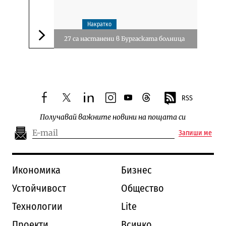
Накратко
27 са настанени в Бургаската болница
Следваща новина
RSS
facebook
twitter
linkedin
instagram
youtube
threads
Получавай важните новини на пощата си
Запиши ме
Икономика
Бизнес
Устойчивост
Общество
Технологии
Lite
Проекти
Всичко