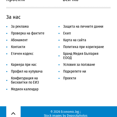
За нас
За реклама
Защита на личните данни
Проверка на фактите
Екип
Абонамент
Карта на сайта
Контакти
Политика при коригиране
Етичен кодекс
Бранд Медия България
ЕООД
Кариера при нас
Условия за ползване
Профил на купувача
Подкрепете ни
Конфигурация на
Проекти
бисквитки по ЕИЗ
Медиен календар
© 2026 Economic.bg;
;
Нагоре
Stock images by
Depositphotos