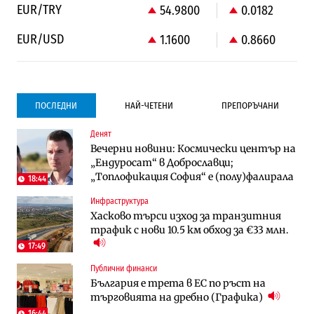
EUR/TRY
54.9800
0.0182
EUR/USD
1.1600
0.8660
ПОСЛЕДНИ
НАЙ-ЧЕТЕНИ
ПРЕПОРЪЧАНИ
Денят
Градоустройство
Компании
Вечерни новини: Космически център на
Столична община избра изпълнител за
Vivacom предлага над 150 устройства с
„Ендуросат“ в Доброславци;
преместването на трамвайното
90% отстъпка през август
„Топлофикация София“ e (полу)фалирала
трасе по бул. „Скобелев“
18:44
Инфраструктура
Компании
To:know
Хасково търси изход за транзитния
Vivacom предлага над 150 устройства с
Последни дни с обозначаване на цените
трафик с нови 10.5 км обход за €33 млн.
90% отстъпка през август
в лева: Какво предстои?
17:49
Публични финанси
Енергетика
Градоустройство
България е трета в ЕС по ръст на
АЕЦ „Козлодуй“ ще работи само още
Столична община избра изпълнител за
търговията на дребно (Графика)
няколко седмици, ако сушата продължи
преместването на трамвайното
трасе по бул. „Скобелев“
16:44