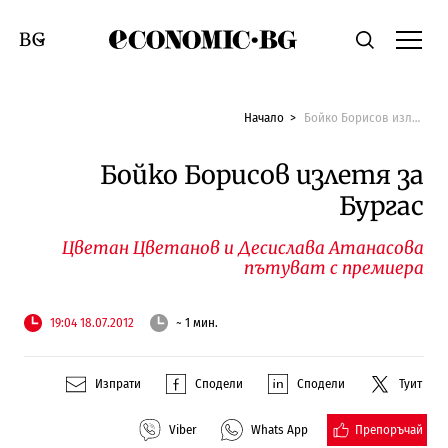
Economic.bg
Търсене
Смяна на език
Начало
Бойко Борисов излетя за Бургас
Бойко Борисов излетя за
Бургас
Цветан Цветанов и Десислава Атанасова
пътуват с премиера
19:04 18.07.2012
~ 1 мин.
Изпрати
Сподели
Сподели
Туит
Препоръчай
Viber
Whats App