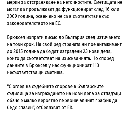
мерки за отстраняване на неточностите. Сметищата не
могат да продължават да функционират след 16 юли
2009 година, освен ако не са в съответствие със
законодателството на ЕС.
Брюксел изпрати писмо до България след изтичането
на този срок. На свой ред страната ни пое ангажимент
до 2015 година да бъдат изградени 23 нови депа,
които да съответстват на изискванията. Но според
данните в Брюксел у нас функционират 113
несъответстващи сметища.
"С оглед на съдебните спорове в българските
съдилища за изграждането на нови депа за отпадъци
обаче е малко вероятно първоначалният график да
бъде спазен", отбелязват от ЕК.