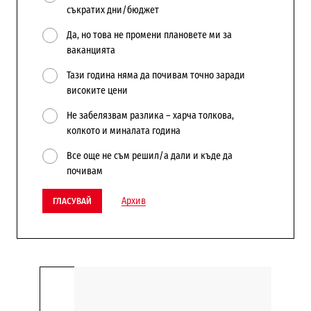
съкратих дни/бюджет
Да, но това не промени плановете ми за
ваканцията
Тази година няма да почивам точно заради
високите цени
Не забелязвам разлика – харча толкова,
колкото и миналата година
Все още не съм решил/а дали и къде да
почивам
Архив
ГЛАСУВАЙ