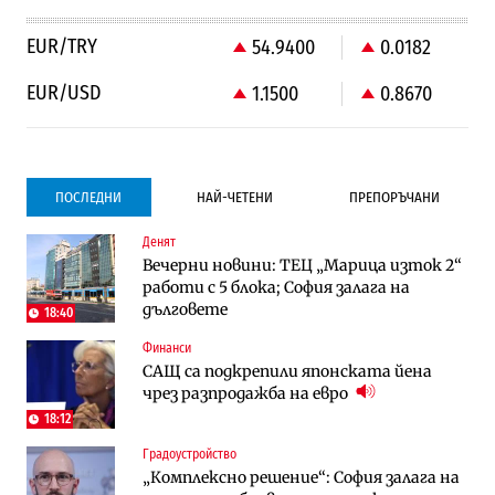
EUR/TRY
54.9400
0.0182
EUR/USD
1.1500
0.8670
ПОСЛЕДНИ
НАЙ-ЧЕТЕНИ
ПРЕПОРЪЧАНИ
Денят
Градоустройство
Компании
Вечерни новини: ТЕЦ „Марица изток 2“
Столична община избра изпълнител за
Vivacom предлага над 150 устройства с
работи с 5 блока; София залага на
преместването на трамвайното
90% отстъпка през август
дълговете
трасе по бул. „Скобелев“
18:40
Финанси
Компании
To:know
САЩ са подкрепили японската йена
Vivacom предлага над 150 устройства с
Последни дни с обозначаване на цените
чрез разпродажба на евро
90% отстъпка през август
в лева: Какво предстои?
18:12
Градоустройство
Енергетика
Градоустройство
„Комплексно решение“: София залага на
АЕЦ „Козлодуй“ ще работи само още
Столична община избра изпълнител за