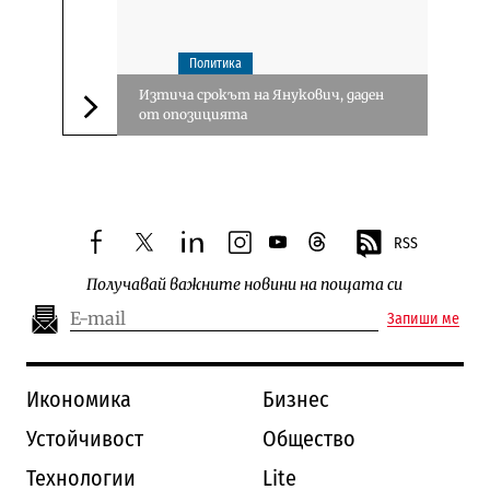
Политика
Изтича срокът на Янукович, даден
от опозицията
Следваща новина
RSS
facebook
twitter
linkedin
instagram
youtube
threads
Получавай важните новини на пощата си
Запиши ме
Икономика
Бизнес
Устойчивост
Общество
Технологии
Lite