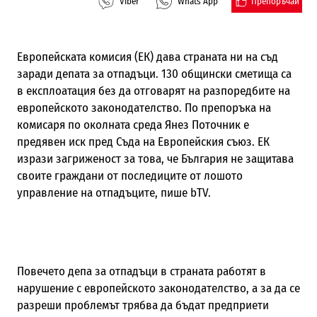
Препоръчай
Viber
Whats App
Европейската комисия (ЕК) дава страната ни на съд
заради депата за отпадъци. 130 общински сметища са
в експлоатация без да отговарят на разпоредбите на
европейското законодателство. По препоръка на
комисаря по околната среда Янез Поточник е
предявен иск пред Съда на Европейския съюз. ЕК
изрази загриженост за това, че България не защитава
своите граждани от последиците от лошото
управление на отпадъците, пише bTV.
Повечето депа за отпадъци в страната работят в
нарушение с европейското законодателство, а за да се
разреши проблемът трябва да бъдат предприети