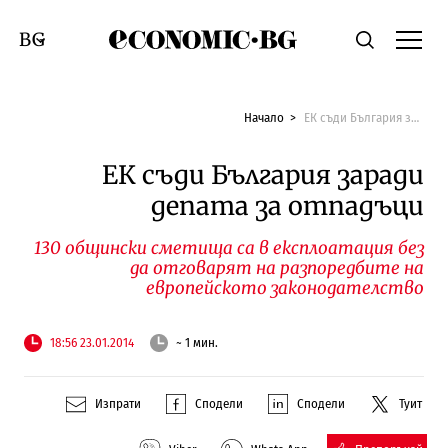
Economic.bg
Търсене
Смяна на език
Начало
ЕК съди България заради депата за отпадъци
ЕК съди България заради
депата за отпадъци
130 общински сметища са в експлоатация без
да отговарят на разпоредбите на
европейското законодателство
18:56 23.01.2014
~ 1 мин.
Изпрати
Сподели
Сподели
Туит