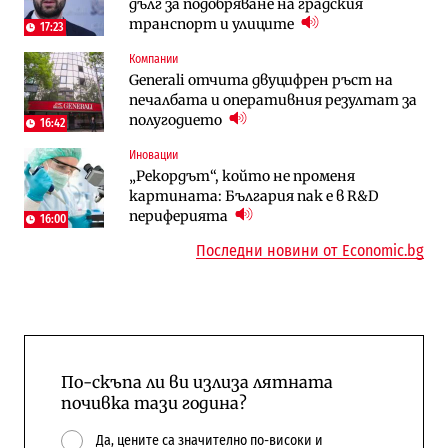
дълг за подобряване на градския
няколко седмици, ако сушата продължи
преместването на трамвайното
транспорт и улиците
трасе по бул. „Скобелев“
17:23
Компании
Компании
Енергетика
Generali отчита двуцифрен ръст на
„Ендуросат“ ще строи огромен
Държавният ТЕЦ „Марица изток 2“
печалбата и оперативния резултат за
космически и отбранителен център в
работи с 5 блока
полугодието
Доброславци
16:42
10:12
Иновации
Digi&AI
Компании
„Рекордът“, който не променя
Трафикът толкова е намалял, че големи
„Ендуросат“ ще строи огромен
картината: България пак е в R&D
медии обмислят да се откажат
космически и отбранителен център в
периферията
напълно от Google
Доброславци
16:00
Последни новини от Economic.bg
По-скъпа ли ви излиза лятната
почивка тази година?
Да, цените са значително по-високи и