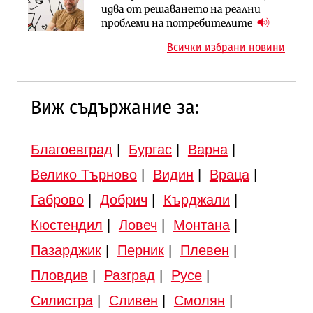
АПИ възложи промяната на
Вторият мост над Варненското
идва от решаването на реални
парцеларния план за
езеро става част от бъдещата
проблеми на потребителите
магистралата Русе – Велико
магистрала „Черно море“
Всички избрани новини
Търново
Виж съдържание за:
Благоевград
|
Бургас
|
Варна
|
Велико Търново
|
Видин
|
Враца
|
Габрово
|
Добрич
|
Кърджали
|
Кюстендил
|
Ловеч
|
Монтана
|
Пазарджик
|
Перник
|
Плевен
|
Пловдив
|
Разград
|
Русе
|
Силистра
|
Сливен
|
Смолян
|