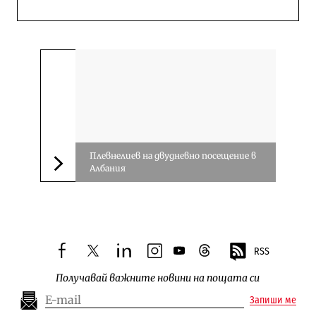
Плевнелиев на двудневно посещение в
Албания
Следваща новина
RSS
facebook
twitter
linkedin
instagram
youtube
threads
Получавай важните новини на пощата си
Запиши ме