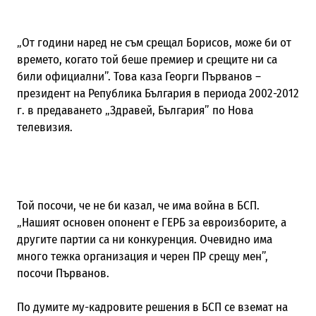
„От години наред не съм срещал Борисов, може би от
времето, когато той беше премиер и срещите ни са
били официални”. Това каза Георги Първанов –
президент на Република България в периода 2002-2012
г. в предаването „Здравей, България” по Нова
телевизия.
Той посочи, че не би казал, че има война в БСП.
„Нашият основен опонент е ГЕРБ за евроизборите, а
другите партии са ни конкуренция. Очевидно има
много тежка организация и черен ПР срещу мен”,
посочи Първанов.
По думите му-кадровите решения в БСП се вземат на