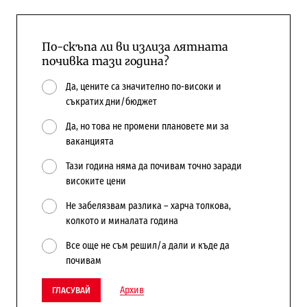
По-скъпа ли ви излиза лятната
почивка тази година?
Да, цените са значително по-високи и
съкратих дни/бюджет
Да, но това не промени плановете ми за
ваканцията
Тази година няма да почивам точно заради
високите цени
Не забелязвам разлика – харча толкова,
колкото и миналата година
Все още не съм решил/а дали и къде да
почивам
Архив
ГЛАСУВАЙ