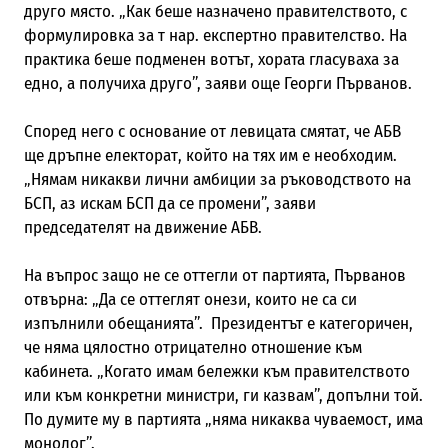
друго място. „Как беше назначено правителството, с
формулировка за т нар. експертно правителство. На
практика беше подменен вотът, хората гласуваха за
едно, а получиха друго”, заяви още Георги Първанов.
Според него с основание от левицата смятат, че АБВ
ще дръпне електорат, който на тях им е необходим.
„Нямам никакви лични амбиции за ръководството на
БСП, аз искам БСП да се промени”, заяви
председателят на движение АБВ.
На въпрос защо не се оттегли от партията, Първанов
отвърна: „Да се оттеглят онези, които не са си
изпълнили обещанията”. Президентът е категоричен,
че няма цялостно отрицателно отношение към
кабинета. „Когато имам бележки към правителството
или към конкретни министри, ги казвам”, допълни той.
По думите му в партията „няма никаква чуваемост, има
монолог”.