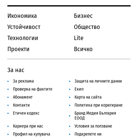
Икономика
Бизнес
Устойчивост
Общество
Технологии
Lite
Проекти
Всичко
За нас
За реклама
Защита на личните данни
Проверка на фактите
Екип
Абонамент
Карта на сайта
Контакти
Политика при коригиране
Етичен кодекс
Бранд Медия България
ЕООД
Кариера при нас
Условия за ползване
Профил на купувача
Подкрепете ни