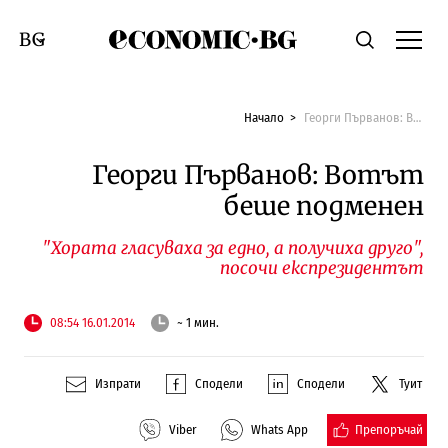
Economic.bg
Търсене
Смяна на език
Начало
Георги Първанов: Вотът беше подменен
Георги Първанов: Вотът
беше подменен
"Хората гласуваха за едно, а получиха друго",
посочи експрезидентът
08:54 16.01.2014
~ 1 мин.
Изпрати
Сподели
Сподели
Туит
Препоръчай
Viber
Whats App