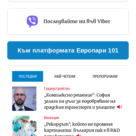
Последвайте ни във Viber
Към платформата Европари 101
ПОСЛЕДНИ
НАЙ-ЧЕТЕНИ
ПРЕПОРЪЧАНИ
Градоустройство
Градоустройство
Инфраструктура
„Комплексно решение“: София
Столична община избра
Проектирането на тунела под
залага на дълг за подобряване на
изпълнител за преместването на
Петрохан ще върви паралелно с
градския транспорт и улиците
трамвайното трасе по бул.
екологичните оценки
„Скобелев“
Иновации
Компании
Инфраструктура
„Рекордът“, който не променя
„Хювефарма“ подписа договор за
Проектирането на тунела под
картината: България пак е в R&D
придобиване на Euroapi Italy
Петрохан ще върви паралелно с