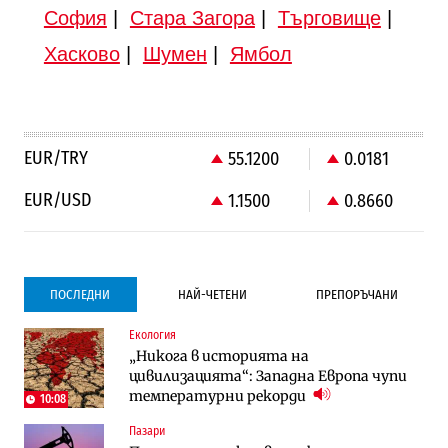
София
|
Стара Загора
|
Търговище
|
Хасково
|
Шумен
|
Ямбол
EUR/TRY
55.1200
0.0181
EUR/USD
1.1500
0.8660
ПОСЛЕДНИ
НАЙ-ЧЕТЕНИ
ПРЕПОРЪЧАНИ
Екология
Градоустройство
Градоустройство
„Никога в историята на
Столична община избра изпълнител за
Столична община избра изпълнител за
цивилизацията“: Западна Европа чупи
преместването на трамвайното
преместването на трамвайното
температурни рекорди
трасе по бул. „Скобелев“
трасе по бул. „Скобелев“
10:08
Пазари
Компании
Енергетика