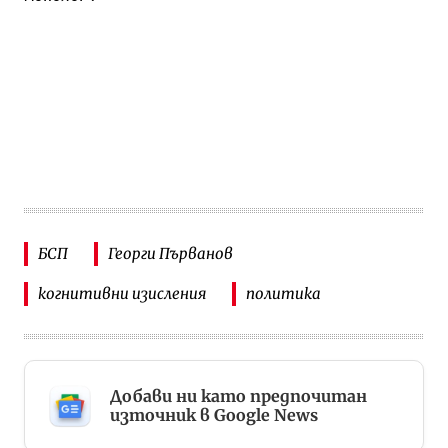
БСП
Георги Първанов
когнитивни изисления
политика
Добави ни като предпочитан
източник в Google News