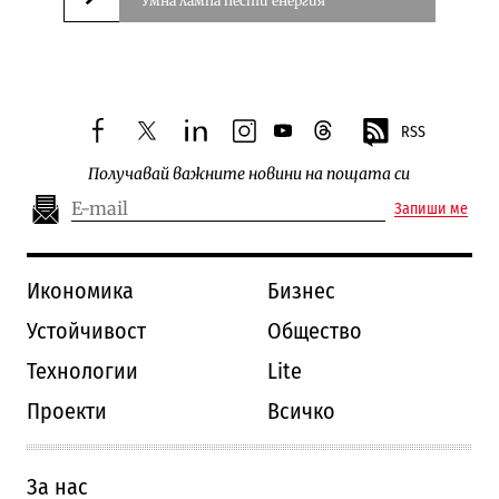
Умна лампа пести енергия
Следваща новина
RSS
facebook
twitter
linkedin
instagram
youtube
threads
Получавай важните новини на пощата си
Запиши ме
Икономика
Бизнес
Устойчивост
Общество
Технологии
Lite
Проекти
Всичко
За нас