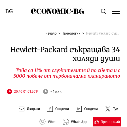
Economic.bg
Търсене
Смяна на език
Начало
Технологии
Hewlett-Packard съкращава 34 хиляди души
Hewlett-Packard съкращава 34
хиляди души
Това са 11% от служителите й по света и с
5000 повече от първоначално планираното
20:40 01.01.2014
~ 1 мин.
Изпрати
Сподели
Сподели
Туит
Препоръчай
Viber
Whats App