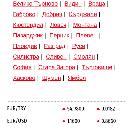
Велико Търново
|
Видин
|
Враца
|
Габрово
|
Добрич
|
Кърджали
|
Кюстендил
|
Ловеч
|
Монтана
|
Пазарджик
|
Перник
|
Плевен
|
Пловдив
|
Разград
|
Русе
|
Силистра
|
Сливен
|
Смолян
|
София
|
Стара Загора
|
Търговище
|
Хасково
|
Шумен
|
Ямбол
EUR/TRY
54.9800
0.0182
EUR/USD
1.1600
0.8660