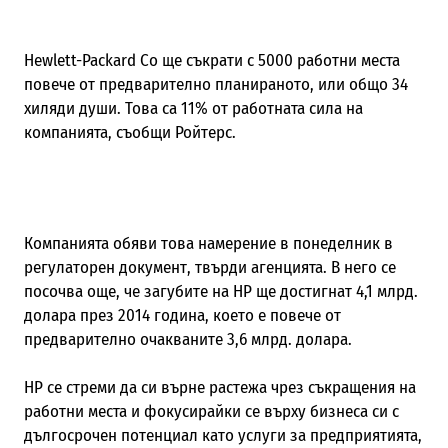
Hewlett-Packard Co ще съкрати с 5000 работни места
повече от предварително планираното, или общо 34
хиляди души. Това са 11% от работната сила на
компанията, съобщи Ройтерс.
Компанията обяви това намерение в понеделник в
регулаторен документ, твърди агенцията. В него се
посочва още, че загубите на НР ще достигнат 4,1 млрд.
долара през 2014 година, което е повече от
предварително очакваните 3,6 млрд. долара.
HP се стреми да си върне растежа чрез съкращения на
работни места и фокусирайки се върху бизнеса си с
дългосрочен потенциал като услуги за предприятията,