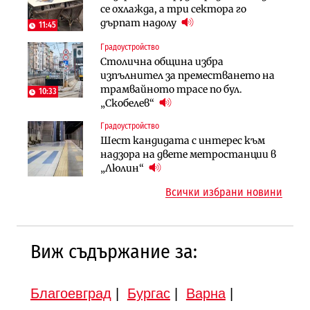
АЕЦ „Козлодуй“ ще работи само още
се охлажда, а три сектора го
оценки на имотите може да бъдат
няколко седмици, ако сушата
дърпат надолу
вдигнати
11:45
продължи
Градоустройство
Финанси
Инфраструктура
Столична община избра
Ипотечното кредитиране в
АПИ възложи промяната на
изпълнител за преместването на
България продължава да се охлажда
парцеларния план за
трамвайното трасе по бул.
(Графика)
10:33
магистралата Русе – Велико
„Скобелев“
Инфраструктура
Търново
Градоустройство
Вторият мост над Варненското
Градоустройство
Шест кандидата с интерес към
езеро става част от бъдещата
Шест кандидата с интерес към
надзора на двете метростанции в
магистрала „Черно море“
надзора на двете метростанции в
„Люлин“
„Люлин“
Всички избрани новини
Виж съдържание за:
Благоевград
|
Бургас
|
Варна
|