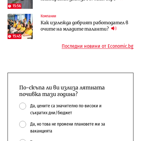
15:56
To:know
Компании
Компании
Последни дни с обозначаване на цените
А1 отново е лидер при технологичните
Как изглежда добрият работодател в
в лева: Какво предстои?
компании и системните интегратори
очите на младите таланти?
15:45
Последни новини от Economic.bg
По-скъпа ли ви излиза лятната
почивка тази година?
Да, цените са значително по-високи и
съкратих дни/бюджет
Да, но това не промени плановете ми за
ваканцията