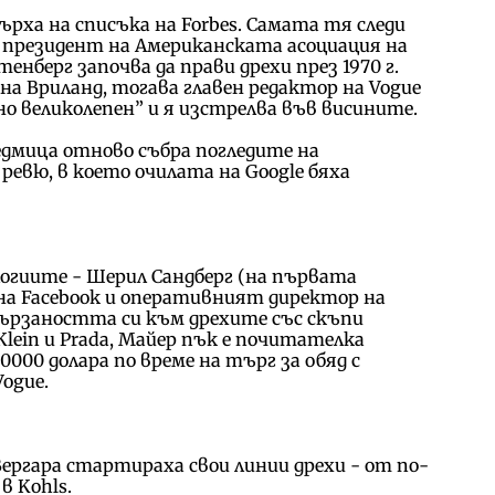
ърха на списъка на Forbes. Самата тя следи
 президент на Американската асоциация на
енберг започва да прави дрехи през 1970 г.
на Вриланд, тогава главен редактор на Vogue
о великолепен” и я изстрелва във висините.
едмица отново събра погледите на
ревю, в което очилата на Google бяха
логиите - Шерил Сандберг (на първата
на Facebook и оперативният директор на
вързаността си към дрехите със скъпи
Klein и Prada, Майер пък е почитателка
0000 долара по време на търг за обяд с
Vogue.
Вергара стартираха свои линии дрехи - от по-
в Kohls.