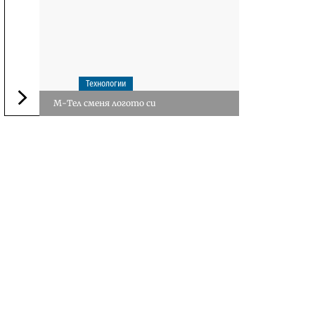
Технологии
М-Тел сменя логото си
Следваща новина