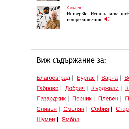
Компании
Инфраструктура
Инфраструктура
Интервю | Истинската инова
АПИ възложи промяната на п
Вторият мост над Варненск
потребителите
Търново
„Черно море“
Виж съдържание за:
Благоевград
|
Бургас
|
Варна
|
В
Габрово
|
Добрич
|
Кърджали
|
К
Пазарджик
|
Перник
|
Плевен
|
П
Сливен
|
Смолян
|
София
|
Стар
Шумен
|
Ямбол