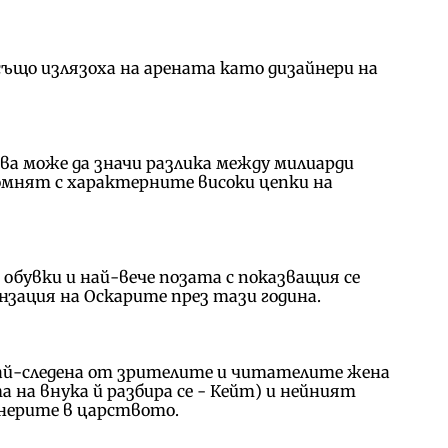
също излязоха на арената като дизайнери на
ва може да значи разлика между милиарди
помнят с характерните високи цепки на
 обувки и най-вече позата с показващия се
зация на Оскарите през тази година.
най-следена от зрителите и читателите жена
 на внука й разбира се - Кейт) и нейният
йнерите в царството.