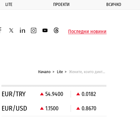
LITE
ПРОЕКТИ
ВСИЧКО
ик
Последни новини
acebook
twitter
linkedin
instagram
youtube
threads
Начало
Lite
Жените, които диктуват модата през 2012 г.
EUR/TRY
54.9400
0.0182
EUR/USD
1.1500
0.8670