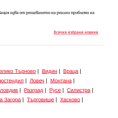
ция идва от решаването на реални проблеми на
арцеларния план за магистралата Русе – Велико
ото езеро става част от бъдещата магистрала
Всички избрани новини
елико Търново
|
Видин
|
Враца
|
юстендил
|
Ловеч
|
Монтана
|
ловдив
|
Разград
|
Русе
|
Силистра
|
а Загора
|
Търговище
|
Хасково
|