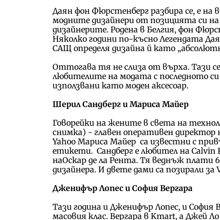
Даян фон Фюрстенберг разбира се, е на в
модните дизайнери от позицията си на
дизайнерите. Родена в Белгия, фон Фюрст
Няколко години по-късно Легендата Дая
САЩ определя дизайна й като „абсолютн
Оттогава тя не слиза от върха. Тази с
любителите на модата с последното си 
използвани като моден аксесоар.
Шерил Сандберг и Мариса Майер
Говорейки на жените в света на техно
снимка) - главен оперативен директор 
Yahoo Мариса Майер са известни с при
етикети. Сандберг е любител на Calvin 
наОскар де ла Рента. Тя веднъж плати 6
дизайнера. И двете дами са позирали за 
Дженифър Лопес и София Вергара
Тази година и Дженифър Лопес, и София 
масовия клас. Вергара в Kmart, a Джей Ло 