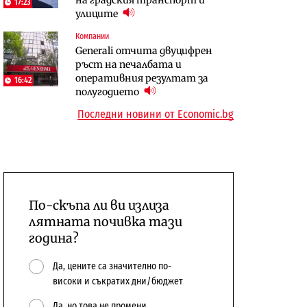
17:23
сушата продължи
улиците
10:12
Компании
Digi&AI
Компании
Generali отчита двуцифрен
Трафикът толкова е намалял,
„Ендуросат“ ще строи огромен
ръст на печалбата и
че големи медии обмислят да се
космически и отбранителен
оперативния резултат за
откажат напълно от Google
център в Доброславци
16:42
полугодието
Последни новини от Economic.bg
По-скъпа ли ви излиза
лятната почивка тази
година?
Да, цените са значително по-
високи и съкратих дни/бюджет
Да, но това не промени