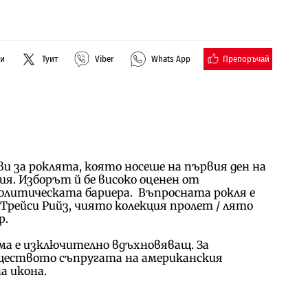
Препоръчай
ли
Туит
Viber
Whats App
 за роклята, която носеше на първия ден на
я. Изборът й бе високо оценен от
олитическата бариера. Въпросната рокля е
Трейси Рийз, чиято колекция пролет / лято
р.
ма е изключително вдъхновяващ. За
бществото съпругата на американския
а икона.