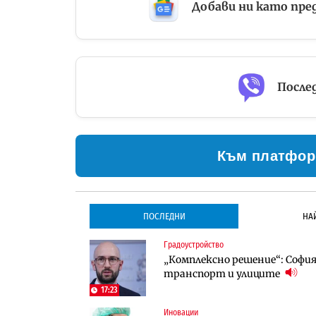
Добави ни като пре
Послед
Към платфор
ПОСЛЕДНИ
НА
Градоустройство
Градоустройство
Инфраструктура
„Комплексно решение“: София 
Столична община избра изп
Проектирането на тунела по
транспорт и улиците
трасе по бул. „Скобелев“
оценки
17:23
Иновации
Инфраструктура
Компании