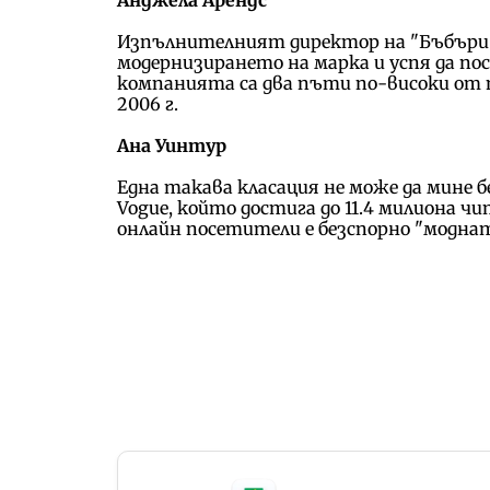
Анджела Арендс
Изпълнителният директор на "Бъбъри" А
модернизирането на марка и успя да по
компанията са два пъти по-високи от 
2006 г.
Ана Уинтур
Една такава класация не може да мине 
Vogue, който достига до 11.4 милиона ч
онлайн посетители е безспорно "моднат