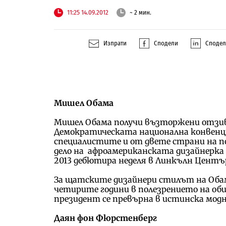
11:25 14.09.2012
~ 2 мин.
Изпрати
Сподели
Споде
Мишел Обама
Мишел Обама получи възторжени отзиви
Демократическата национална конвенци
специалистите и от двете страни на п
дело на афроамериканската дизайнерка 
2013 дебютира неделя в Линкълн Центъ
За щатските дизайнери стилът на Оба
четирите години в полезрението на о
президент се превърна в истинска модн
Даян фон Фюрстенберг