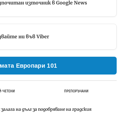
дпочитан източник в Google News
вайте ни във Viber
мата Европари 101
Й-ЧЕТЕНИ
ПРЕПОРЪЧАНИ
залага на дълг за подобряване на градския
ълнител за преместването на трамвайното
д Петрохан ще върви паралелно с екологичните