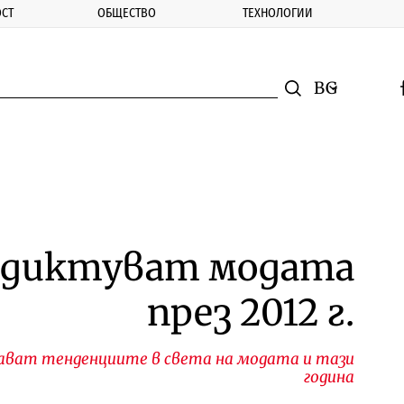
СТ
ОБЩЕСТВО
ТЕХНОЛОГИИ
nomic.bg
Търсене
Смяна на ез
f
Търси
 диктуват модата
през 2012 г.
адават тенденциите в света на модата и тази
година