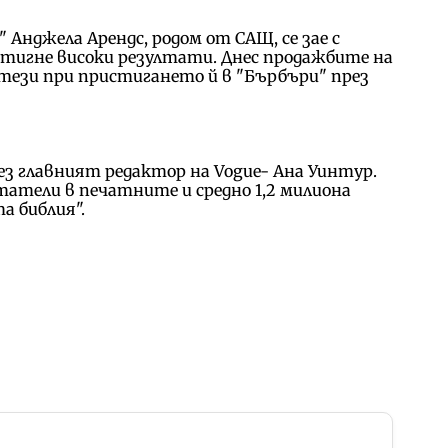
нджела Арендс, родом от САЩ, се зае с
стигне високи резултати. Днес продажбите на
тези при пристигането й в "Бърбъри" през
без главният редактор на Vogue- Ана Уинтур.
итатели в печатните и средно 1,2 милиона
а библия".