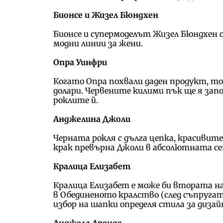
Бионсе и Жизел Бюндхен
Бионсе и супермоделът Жизел Бюндхен 
модни линии за жени.
Опра Уинфри
Когато Опра похвали даден продукт, то
долари. Червените килими пък ще я за
роклите й.
Анджелина Джоли
Черната рокля с дълга цепка, красивите
крак превърна Джоли в абсолютната сен
Кралица Елизабет
Кралица Елизабет е може би втората 
в Обединеното кралство (след съпругата
избор на шапки определя стила за диза