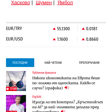
Хасково
|
Шумен
|
Ямбол
EUR/TRY
55.1300
0.0181
EUR/USD
1.1600
0.8660
ПОСЛЕДНИ
НАЙ-ЧЕТЕНИ
ПРЕПОРЪЧАНИ
Публични финанси
Градоустройство
Компании
Някога икономиката на Европа беше
Столична община избра изпълнител за
Vivacom предлага над 150 устройства с
по-голяма от щатската. Какво се
преместването на трамвайното
90% отстъпка през август
случи? (графика)
трасе по бул. „Скобелев“
17:00
Digi&AI
Компании
Градоустройство
Излиза ли от контрол? „Кръстникът
Vivacom предлага над 150 устройства с
Столична община избра изпълнител за
на AI“ за най-голямата заплаха пред
90% отстъпка през август
преместването на трамвайното
човечеството
трасе по бул. „Скобелев“