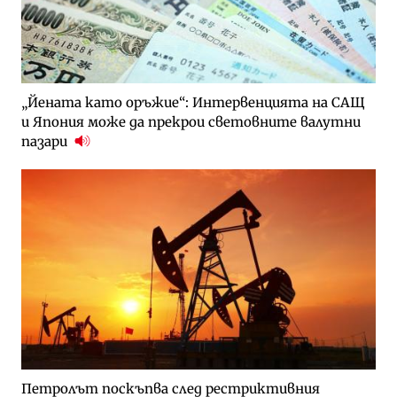
„Йената като оръжие“: Интервенцията на САЩ
и Япония може да прекрои световните валутни
пазари
Петролът поскъпва след рестриктивния