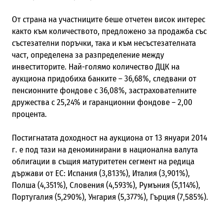
От страна на участниците беше отчетен висок интерес
както към количеството, предложено за продажба със
състезателни поръчки, така и към несъстезателната
част, определена за разпределение между
инвеститорите. Най-голямо количество ДЦК на
аукциона придобиха банките – 36,68%, следвани от
пенсионните фондове с 36,08%, застрахователните
дружества с 25,24% и гаранционни фондове – 2,00
процента.
Постигнатата доходност на аукциона от 13 януари 2014
г. е под тази на деноминирани в национална валута
облигации в същия матуритетен сегмент на редица
държави от ЕС: Испания (3,813%), Италия (3,901%),
Полша (4,351%), Словения (4,593%), Румъния (5,114%),
Португалия (5,290%), Унгария (5,377%), Гърция (7,585%).