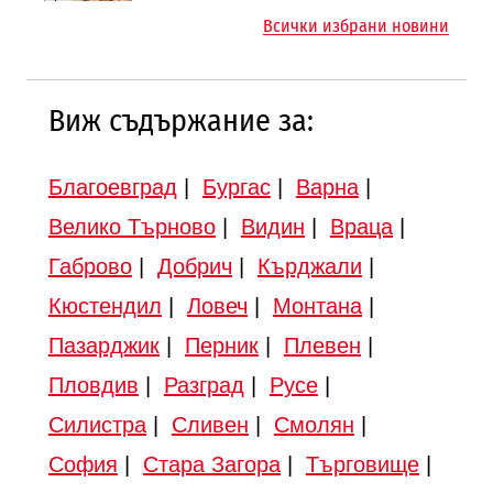
магистралата Русе – Велико
магистрала „Черно море“
Всички избрани новини
Търново
Виж съдържание за:
Благоевград
|
Бургас
|
Варна
|
Велико Търново
|
Видин
|
Враца
|
Габрово
|
Добрич
|
Кърджали
|
Кюстендил
|
Ловеч
|
Монтана
|
Пазарджик
|
Перник
|
Плевен
|
Пловдив
|
Разград
|
Русе
|
Силистра
|
Сливен
|
Смолян
|
София
|
Стара Загора
|
Търговище
|