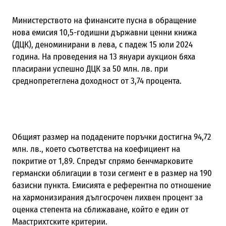
Министерството на финансите пусна в обращение
нова емисия 10,5-годишни държавни ценни книжа
(ДЦК), деноминирани в лева, с падеж 15 юли 2024
година. На проведения на 13 януари аукцион бяха
пласирани успешно ДЦК за 50 млн. лв. при
среднопретеглена доходност от 3,74 процента.
Общият размер на подадените поръчки достигна 94,72
млн. лв., което съответства на коефициент на
покритие от 1,89. Спредът спрямо бенчмарковите
германски облигации в този сегмент е в размер на 190
базисни пункта. Емисията е референтна по отношение
на хармонизирания дългосрочен лихвен процент за
оценка степента на сближаване, който е един от
Маастрихтските критерии.