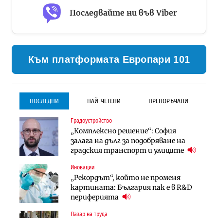
Последвайте ни във Viber
Към платформата Европари 101
ПОСЛЕДНИ
НАЙ-ЧЕТЕНИ
ПРЕПОРЪЧАНИ
Градоустройство
Градоустройство
Инфраструктура
„Комплексно решение“: София
Столична община избра
Проектирането на тунела под
залага на дълг за подобряване на
изпълнител за преместването на
Петрохан ще върви паралелно с
градския транспорт и улиците
трамвайното трасе по бул.
екологичните оценки
„Скобелев“
Иновации
Компании
Инфраструктура
„Рекордът“, който не променя
„Хювефарма“ подписа договор за
Проектирането на тунела под
картината: България пак е в R&D
придобиване на Euroapi Italy
Петрохан ще върви паралелно с
периферията
екологичните оценки
Пазар на труда
Финанси