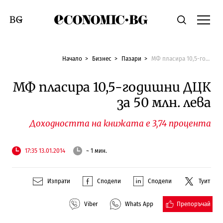
Economic.bg
Търсене
Смяна на език
Начало
Бизнес
Пазари
МФ пласира 10,5-годишни ДЦК за 50 млн. лева
МФ пласира 10,5-годишни ДЦК
за 50 млн. лева
Доходността на книжата е 3,74 процента
17:35 13.01.2014
~ 1 мин.
Изпрати
Сподели
Сподели
Туит
Препоръчай
Viber
Whats App