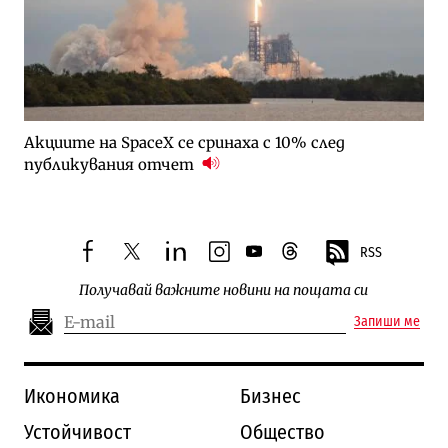
Акциите на SpaceX се сринаха с 10% след
публикувания отчет
RSS
facebook
twitter
linkedin
instagram
youtube
threads
Получавай важните новини на пощата си
Запиши ме
Икономика
Бизнес
Устойчивост
Общество