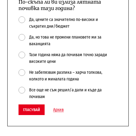
По-скъпа ли ви излиза лятната
почивка тази година?
Да, цените са значително по-високи и
съкратих дни/бюджет
Да, но това не промени плановете ми за
ваканцията
Тази година няма да почивам точно заради
високите цени
Не забелязвам разлика – харча толкова,
колкото и миналата година
Все още не съм решил/а дали и къде да
почивам
Архив
ГЛАСУВАЙ