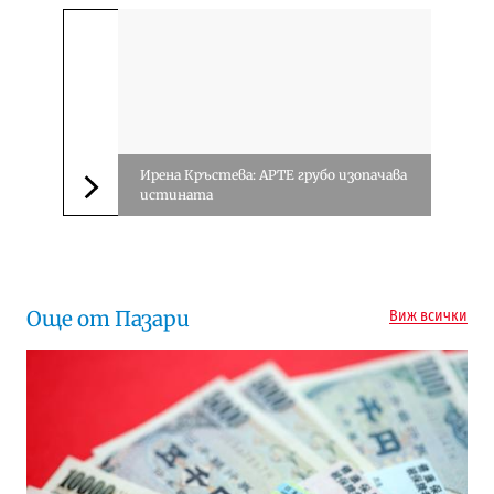
Ирена Кръстева: АРТЕ грубо изопачава
истината
Следваща новина
Още от Пазари
Виж всички