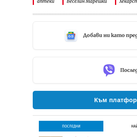
аптеки
Веселин Марешки
лекарс
Добави ни като пре
Послед
Към платфор
ПОСЛЕДНИ
НА