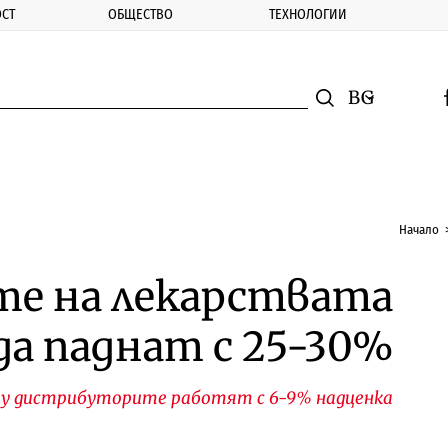
СТ
ОБЩЕСТВО
ТЕХНОЛОГИИ
nomic.bg
Търсене
Смяна на ез
f
Търси
Начало
те на лекарствата
да паднат с 25-30%
му дистрибуторите работят с 6-9% надценка