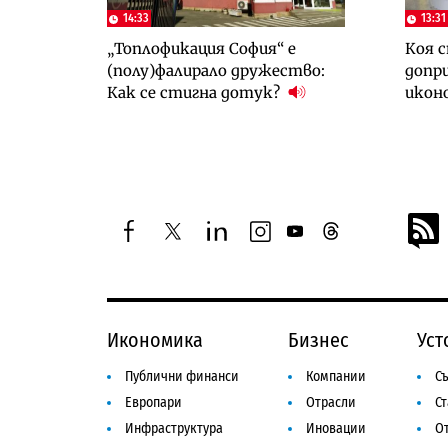
14:33
13:31
„Топлофикация София“ e
Коя с
(полу)фалирало дружество:
допри
Как се стигна дотук?
икон
facebook
twitter
linkedin
instagram
youtube
threads
Икономика
Бизнес
Уст
Публични финанси
Компании
Съ
Европари
Отрасли
С
Инфраструктура
Иновации
От