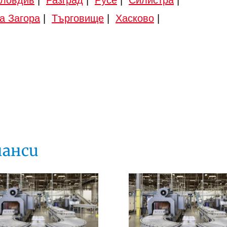
а Загора
|
Търговище
|
Хасково
|
нанси