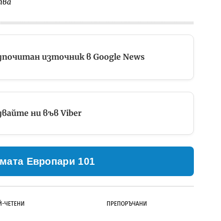
тва
дпочитан източник в Google News
вайте ни във Viber
мата Европари 101
Й-ЧЕТЕНИ
ПРЕПОРЪЧАНИ