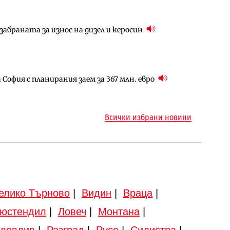
абраната за износ на дизел и керосин
арцеларния план за магистралата Русе – Велико
ото езеро става част от бъдещата магистрала
София с планирания заем за 367 млн. евро
ъм надзора на двете метростанции в „Люлин“
ма „на ръчно управление“ общинската
Всички избрани новини
елико Търново
|
Видин
|
Враца
|
юстендил
|
Ловеч
|
Монтана
|
ловдив
|
Разград
|
Русе
|
Силистра
|