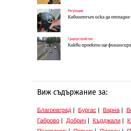
Регулации
Инфраструктура
Инфраструктура
Кабинетът иска да отпадне з
АПИ възложи промяната на п
Вторият мост над Варненск
Търново
„Черно море“
Градоустройство
Градоустройство
Публични финанси
Какви проекти ще финансира 
Шест кандидата с интерес к
Регионалният министър пое
инвестиционна програма
Виж съдържание за:
Благоевград
|
Бургас
|
Варна
|
В
Габрово
|
Добрич
|
Кърджали
|
К
Пазарджик
|
Перник
|
Плевен
|
П