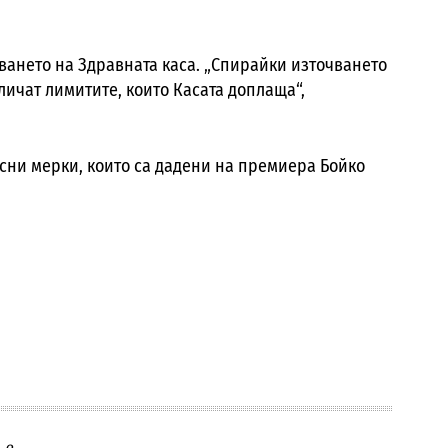
чването на Здравната каса. „Спирайки източването
вличат лимитите, които Касата доплаща“,
исни мерки, които са дадени на премиера Бойко