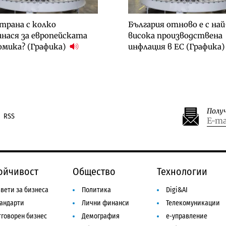
трана с колко
България отново е с най
нася за европейската
висока производствена
омика? (Графика)
инфлация в ЕС (Графика
Полу
RSS
ойчивост
Общество
Технологии
вети за бизнеса
Политика
Digi&AI
тандарти
Лични финанси
Телекомуникации
говорен бизнес
Демография
е-управление