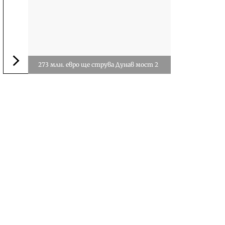
273 млн. евро ще струва Дунав мост 2
Следваща новина