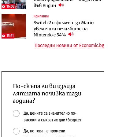
във Видин
откажат напълно от Google
население и все повече сгради
16:08
Компании
Публични финанси
Компании
Switch 2 и филмът за Mario
Общините вече зависят от
А1 отново е лидер при
увеличиха печалбите на
централната власт за 75% от
технологичните компании и
Nintendo с 54%
15:51
бюджетите си
системните интегратори
Последни новини от Economic.bg
По-скъпа ли ви излиза
лятната почивка тази
година?
Да, цените са значително по-
високи и съкратих дни/бюджет
Да, но това не промени