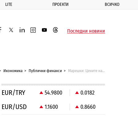
LITE
ПРОЕКТИ
ВСИЧКО
ик
Последни новини
acebook
twitter
linkedin
instagram
youtube
threads
Икономика
Публични финанси
Марешки: Цените на лекарствата могат да паднат с 25-30%
EUR/TRY
54.9800
0.0182
EUR/USD
1.1600
0.8660