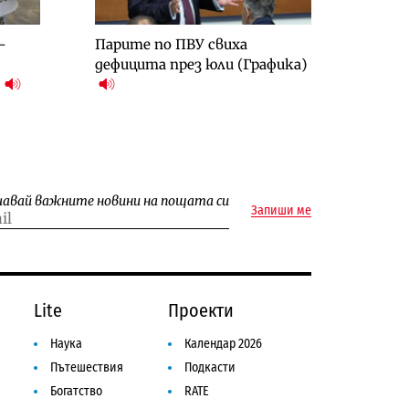
-
Парите по ПВУ свиха
дефицита през юли (Графика)
)
чавай важните новини на пощата си
Запиши ме
Lite
Проекти
Наука
Календар 2026
Пътешествия
Подкасти
Богатство
RATE