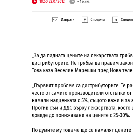
18:50 22.07.2012
~ 1 мин.
Изпрати
Сподели
Споде
„За да падната цените на лекарствата трябв
дистрибуторите. Не трябва да правим закон,
Това каза Веселин Марешки пред Нова теле
„Първият проблем са дистрибуторите. Те ра
често от самите производители отстъпки от 
намали надценката с 5%, същото важи и за а
Против съм и ДДС върху лекасртвата, което 
доведе до понижаване на цените с 25-30%.
По думите му това че ще се намалят цените 