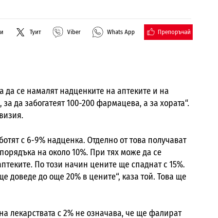
Препоръчай
ли
Туит
Viber
Whats App
а да се намалят надценките на аптеките и на
 за да забогатеят 100-200 фармацева, а за хората“.
визия.
ботят с 6-9% надценка. Отделно от това получават
порядъка на около 10%. При тях може да се
птеките. По този начин цените ще спаднат с 15%.
ще доведе до още 20% в цените“, каза той. Това ще
на лекарствата с 2% не означава, че ще фалират