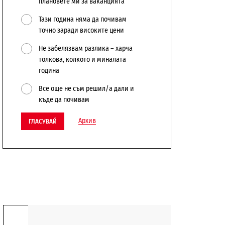
плановете ми за ваканцията
Тази година няма да почивам
точно заради високите цени
Не забелязвам разлика – харча
толкова, колкото и миналата
година
Все още не съм решил/а дали и
къде да почивам
Архив
ГЛАСУВАЙ