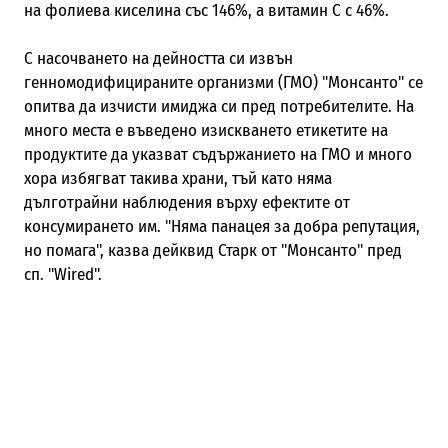
на фолиева киселина със 146%, а витамин С с 46%.
С насочването на дейността си извън
генномодифицираните организми (ГМО) "Монсанто" се
опитва да изчисти имиджа си пред потребителите. На
много места е въведено изискването етикетите на
продуктите да указват съдържанието на ГМО и много
хора избягват такива храни, тъй като няма
дълготрайни наблюдения върху ефектите от
консумирането им. "Няма панацея за добра репутация,
но помага", казва дейквид Старк от "Монсанто" пред
сп. "Wired".