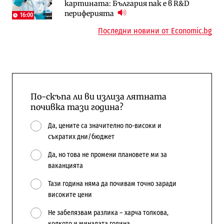
картината: България пак е в R&D
медии обмислят да се откажат
космически и отбранителен център в
периферията
напълно от Google
Доброславци
16:00
Последни новини от Economic.bg
По-скъпа ли ви излиза лятната
почивка тази година?
Да, цените са значително по-високи и
съкратих дни/бюджет
Да, но това не промени плановете ми за
ваканцията
Тази година няма да почивам точно заради
високите цени
Не забелязвам разлика – харча толкова,
колкото и миналата година