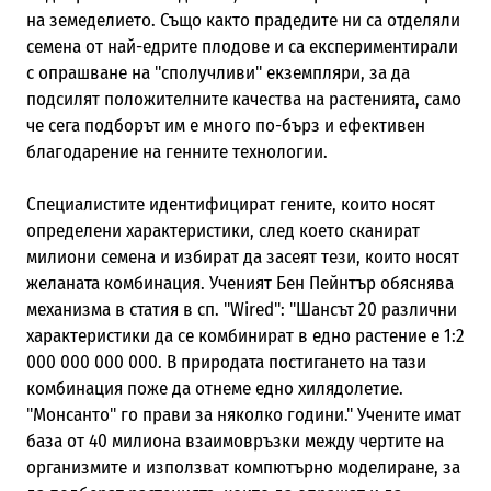
на земеделието. Също както прадедите ни са отделяли
семена от най-едрите плодове и са експериментирали
с опрашване на "сполучливи" екземпляри, за да
подсилят положителните качества на растенията, само
че сега подборът им е много по-бърз и ефективен
благодарение на генните технологии.
Специалистите идентифицират гените, които носят
определени характеристики, след което сканират
милиони семена и избират да засеят тези, които носят
желаната комбинация. Ученият Бен Пейнтър обяснява
механизма в статия в сп. "Wired": "Шансът 20 различни
характеристики да се комбинират в едно растение е 1:2
000 000 000 000. В природата постигането на тази
комбинация поже да отнеме едно хилядолетие.
"Монсанто" го прави за няколко години." Учените имат
база от 40 милиона взаимовръзки между чертите на
организмите и използват компютърно моделиране, за