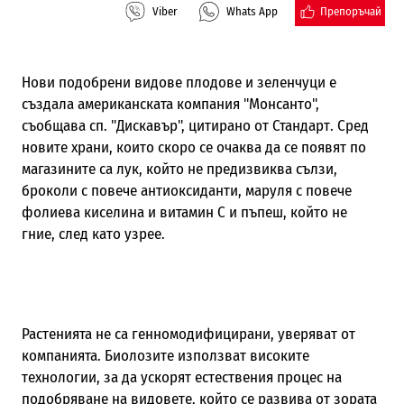
Препоръчай
Viber
Whats App
Нови подобрени видове плодове и зеленчуци е
създала американската компания "Монсанто",
съобщава сп. "Дискавър", цитирано от Стандарт. Сред
новите храни, които скоро се очаква да се появят по
магазините са лук, който не предизвиква сълзи,
броколи с повече антиоксиданти, маруля с повече
фолиева киселина и витамин С и пъпеш, който не
гние, след като узрее.
Растенията не са генномодифицирани, уверяват от
компанията. Биолозите използват високите
технологии, за да ускорят естествения процес на
подобряване на видовете, който се развива от зората