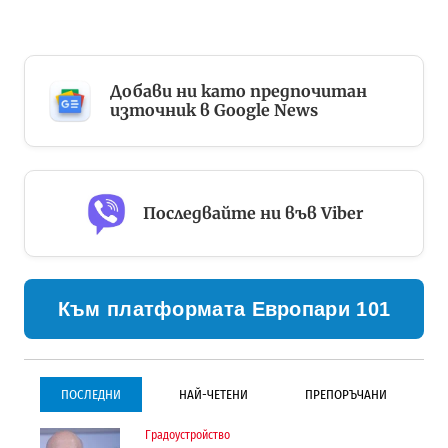
Добави ни като предпочитан
източник в Google News
Последвайте ни във Viber
Към платформата Европари 101
ПОСЛЕДНИ
НАЙ-ЧЕТЕНИ
ПРЕПОРЪЧАНИ
Градоустройство
Градоустройство
Инфраструктура