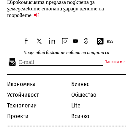
Еврокомисията предлага подкрепа за
земеделските стопани заради цените на
торовете
RSS
facebook
twitter
linkedin
instagram
youtube
threads
Получавай важните новини на пощата си
Запиши ме
Икономика
Бизнес
Устойчивост
Общество
Технологии
Lite
Проекти
Всичко