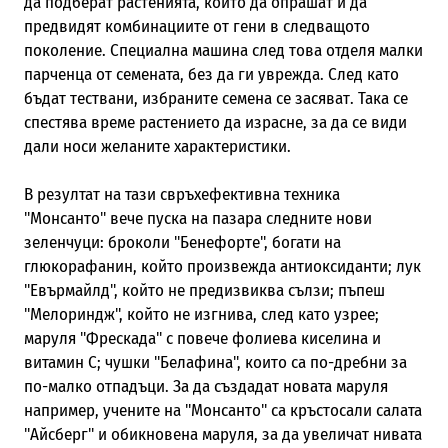
да подберат растенията, които да опрашат и да
предвидят комбинациите от гени в следващото
поколение. Специална машина след това отделя малки
парченца от семената, без да ги уврежда. След като
бъдат тествани, избраните семена се засяват. Така се
спестява време растението да израсне, за да се види
дали носи желаните характеристики.
В резултат на тази свръхефективна техника
"Монсанто" вече пуска на пазара следните нови
зеленчуци: броколи "Бенефорте", богати на
глюкорафанин, който произвежда антиоксиданти; лук
"Евърмайлд", който не предизвиква сълзи; пъпеш
"Мелориндж", който не изгнива, след като узрее;
маруля "Фрескада" с повече фолиева киселина и
витамин С; чушки "Белафина", които са по-дребни за
по-малко отпадъци. За да създадат новата маруля
например, учените на "Монсанто" са кръстосали салата
"Айсберг" и обикновена маруля, за да увеличат нивата