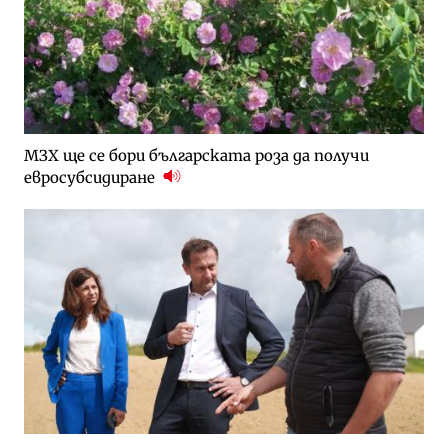
МЗХ ще се бори българската роза да получи
евросубсидиране