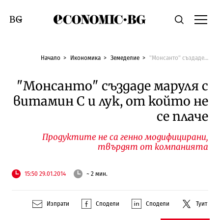
Economic.bg
Търсене
Смяна на език
Начало
Икономика
Земеделие
"Монсанто" създаде маруля с витамин С и лук, от който не се плаче
"Монсанто" създаде маруля с
витамин С и лук, от който не
се плаче
Продуктите не са генно модифицирани,
твърдят от компанията
15:50 29.01.2014
~ 2 мин.
Изпрати
Сподели
Сподели
Туит