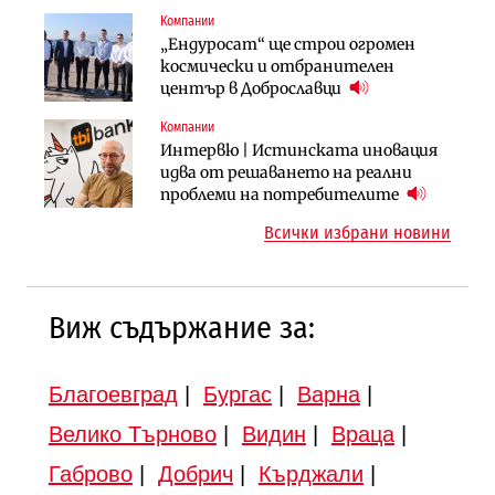
център в Доброславци
Компании
Градоустройство
Компании
„Ендуросат“ ще строи огромен
Столична община избра
„Хювефарма“ подписа договор за
космически и отбранителен
изпълнител за преместването на
придобиване на Euroapi Italy
център в Доброславци
трамвайното трасе по бул.
„Скобелев“
Компании
Инфраструктура
Инфраструктура
Интервю | Истинската иновация
АПИ възложи промяната на
Вторият мост над Варненското
идва от решаването на реални
парцеларния план за
езеро става част от бъдещата
проблеми на потребителите
магистралата Русе – Велико
магистрала „Черно море“
Всички избрани новини
Търново
Виж съдържание за:
Благоевград
|
Бургас
|
Варна
|
Велико Търново
|
Видин
|
Враца
|
Габрово
|
Добрич
|
Кърджали
|