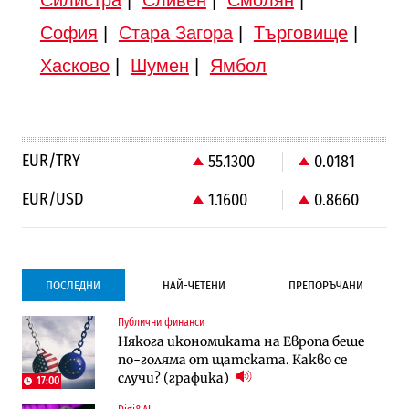
София
|
Стара Загора
|
Търговище
|
Хасково
|
Шумен
|
Ямбол
EUR/TRY
55.1300
0.0181
EUR/USD
1.1600
0.8660
ПОСЛЕДНИ
НАЙ-ЧЕТЕНИ
ПРЕПОРЪЧАНИ
Публични финанси
Градоустройство
Компании
Някога икономиката на Европа беше
Столична община избра изпълнител за
Vivacom предлага над 150 устройства с
по-голяма от щатската. Какво се
преместването на трамвайното
90% отстъпка през август
случи? (графика)
трасе по бул. „Скобелев“
17:00