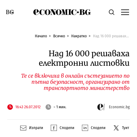
Economic.bg
Търсене
Смяна на език
Начало
Всичко
Накратко
Над 16 000 решаваха електронни листовки
Над 16 000 решаваха
електронни листовки
Те се включиха в онлайн състезанието по
пътна безопасност, организирано от
транспортното министерство
16:43 26.07.2012
~ 1 мин.
Economic.bg
Изпрати
Сподели
Сподели
Туит