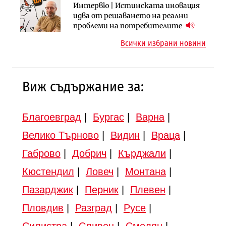
Инфраструктура
Инфраструктура
Интервю | Истинската иновация
АПИ възложи промяната на
Вторият мост над Варненското
идва от решаването на реални
парцеларния план за
езеро става част от бъдещата
проблеми на потребителите
магистралата Русе – Велико
магистрала „Черно море“
Всички избрани новини
Търново
Виж съдържание за:
Благоевград
|
Бургас
|
Варна
|
Велико Търново
|
Видин
|
Враца
|
Габрово
|
Добрич
|
Кърджали
|
Кюстендил
|
Ловеч
|
Монтана
|
Пазарджик
|
Перник
|
Плевен
|
Пловдив
|
Разград
|
Русе
|
Силистра
|
Сливен
|
Смолян
|