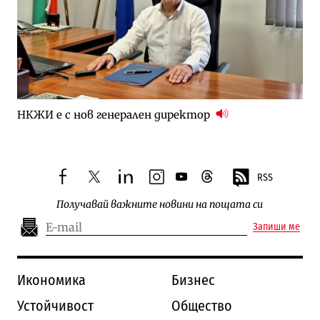
НКЖИ е с нов генерален директор
RSS
facebook
twitter
linkedin
instagram
youtube
threads
Получавай важните новини на пощата си
Запиши ме
Икономика
Бизнес
Устойчивост
Общество