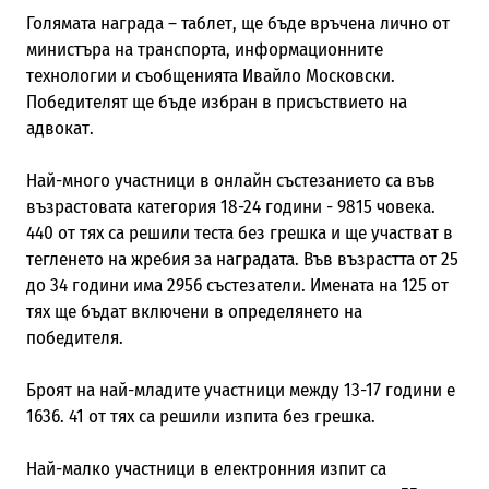
Голямата награда – таблет, ще бъде връчена лично от
министъра на транспорта, информационните
технологии и съобщенията Ивайло Московски.
Победителят ще бъде избран в присъствието на
адвокат.
Най-много участници в онлайн състезанието са във
възрастовата категория 18-24 години - 9815 човека.
440 от тях са решили теста без грешка и ще участват в
тегленето на жребия за наградата. Във възрастта от 25
до 34 години има 2956 състезатели. Имената на 125 от
тях ще бъдат включени в определянето на
победителя.
Броят на най-младите участници между 13-17 години е
1636. 41 от тях са решили изпита без грешка.
Най-малко участници в електронния изпит са