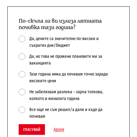
По-скъпа ли ви излиза лятната
почивка тази година?
Да, цените са значително по-високи и
съкратих дни/бюджет
Да, но това не промени плановете ми за
ваканцията
Тази година няма да почивам точно заради
високите цени
Не забелязвам разлика – харча толкова,
колкото и миналата година
Все още не съм решил/а дали и къде да
почивам
Архив
ГЛАСУВАЙ