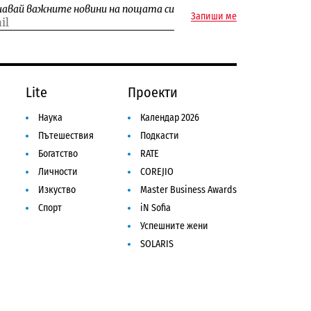
чавай важните новини на пощата си
Запиши ме
Lite
Проекти
Наука
Календар 2026
Пътешествия
Подкасти
Богатство
RATE
Личности
COREJIO
Изкуство
Master Business Awards
Спорт
iN Sofia
Успешните жени
SOLARIS