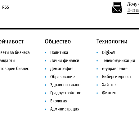
Полу
RSS
ойчивост
Общество
Технологии
вети за бизнеса
Политика
Digi&AI
тандарти
Лични финанси
Телекомуникации
говорен бизнес
Демография
е-управление
Образование
Киберсигурност
Здравеопазване
Хай-тек
Градоустройство
Финтех
Екология
Администрация