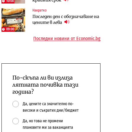
10:00
сушата продължи
„Скобелев“
Накратко
Digi&AI
Компании
Последен ден с обозначаване на
Трафикът толкова е намалял,
„Ендуросат“ ще строи огромен
цените в лева
че големи медии обмислят да се
космически и отбранителен
09:00
откажат напълно от Google
център в Доброславци
Последни новини от Economic.bg
По-скъпа ли ви излиза
лятната почивка тази
година?
Да, цените са значително по-
високи и съкратих дни/бюджет
Да, но това не промени
плановете ми за ваканцията