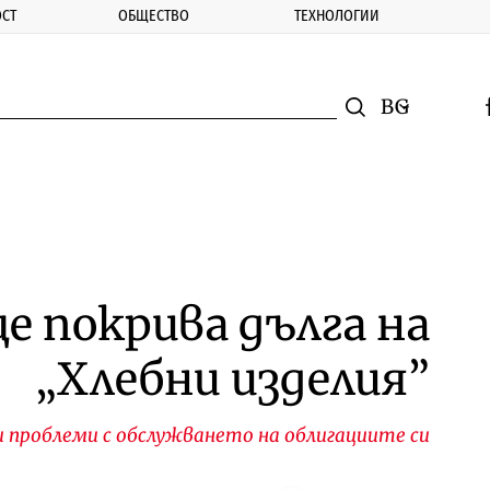
СТ
ОБЩЕСТВО
ТЕХНОЛОГИИ
nomic.bg
Търсене
Смяна на ез
f
Търси
е покрива дълга на
„Хлебни изделия”
 проблеми с обслужването на облигациите си