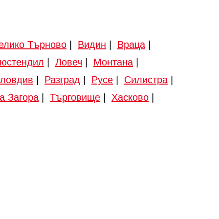
елико Търново
|
Видин
|
Враца
|
юстендил
|
Ловеч
|
Монтана
|
ловдив
|
Разград
|
Русе
|
Силистра
|
а Загора
|
Търговище
|
Хасково
|