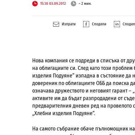
15:38 03.09.2012
~ 2 мин.
Изпрати
Сподели
Споде
Нова компания се подреди в списъка от дру
на облигациите си. След като този проблем
изделия Подуяне” изпадна в състояние да н
довереник по облигациите ОББ да поиска д
означава дружеството и неговият гарант – 
активите им да бъдат разпродадени от съде
предварителния дневен ред на провелото с
„Хлебни изделия Подуяне”.
На самото събрание обаче пълномощник на