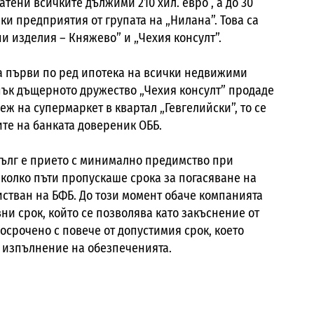
тени всичките дължими 210 хил. евро , а до 30
ки предприятия от групата на „Нилана”. Това са
и изделия – Княжево” и „Чехия консулт”.
на първи по ред ипотека на всички недвижими
 пък дъщерното дружество „Чехия консулт” продаде
еж на супермаркет в квартал „Гевгелийски”, то се
ите на банката довереник ОББ.
дълг е прието с минимално предимство при
яколко пъти пропускаше срока за погасяване на
истван на БФБ. До този момент обаче компанията
ни срок, който се позволява като закъснение от
срочено с повече от допустимия срок, което
 изпълнение на обезпеченията.