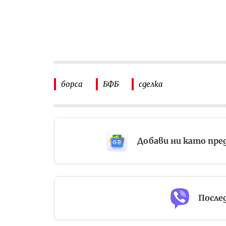
борса
БФБ
сделка
Добави ни като пре
Послед