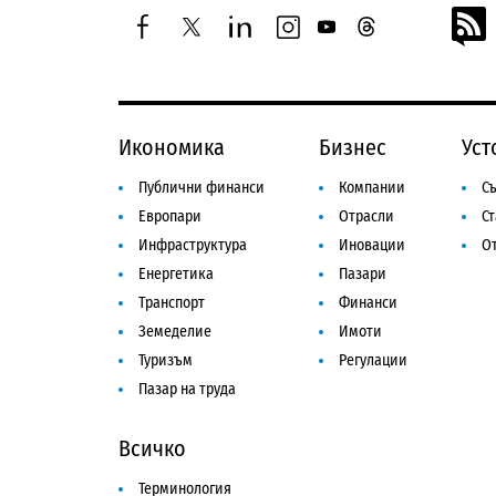
facebook
twitter
linkedin
instagram
youtube
threads
Икономика
Бизнес
Уст
Публични финанси
Компании
Съ
Европари
Отрасли
С
Инфраструктура
Иновации
От
Енергетика
Пазари
Транспорт
Финанси
Земеделие
Имоти
Туризъм
Регулации
Пазар на труда
Всичко
Терминология