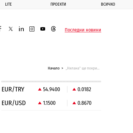
LITE
ПРОЕКТИ
ВСИЧКО
ик
Последни новини
acebook
twitter
linkedin
instagram
youtube
threads
Начало
„Нилана” ще покрива дълга на „Хлебни изделия”
EUR/TRY
54.9400
0.0182
EUR/USD
1.1500
0.8670