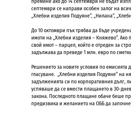
премине ако до 14 септември не бъдат изпла
септември се направи особен залог на всич
„Хлебни изделия Подуяне”, „Нилана”, „Хлебн
До 10 октомври пък трябва да бъде учреде
имоти на „Хлебни изделия – Княжево”. Ако
свой имот – парцел, който е отреден за стро
задължава да преведе 1 млн. евро по сметк
Решението за новите условия по емисията 
гласуване. „Хлебни изделия Подуяне” на н
задълженията си по корпоративния дълг, л
успяваше да се вмести плащането в 30-днев
закона. Последното плащане обаче беше про
предизвика и желанието на ОББ да започне