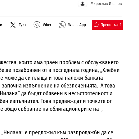
Мирослав Иванов
Препоръчай
ли
Туит
Viber
Whats App
жества, които има траен проблем с обслужването
 беше позабравен от в последната година, „Хлебни
е може да си плаща и това наложи банката
а започна изпълнение на обезпеченията. А това
„Нилана” да бъдат обявени в несъстоятелност и
бен изпълнител. Това предвиждат и точките от
е общо събрание на облигационерите на ,
 „Нилана” е предложил към разпродажби да се