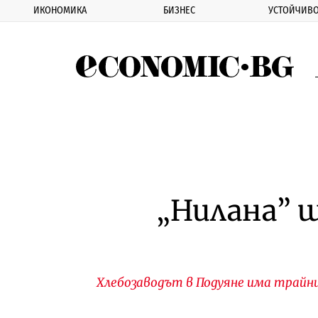
ИКОНОМИКА
БИЗНЕС
УСТОЙЧИВО
Eco
„Нилана” щ
Хлебозаводът в Подуяне има трайни