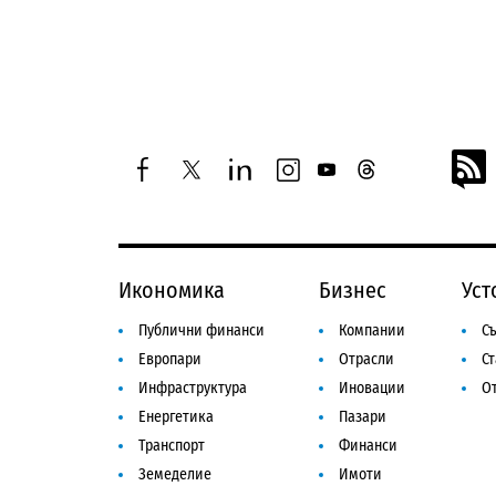
facebook
twitter
linkedin
instagram
youtube
threads
Икономика
Бизнес
Уст
Публични финанси
Компании
Съ
Европари
Отрасли
С
Инфраструктура
Иновации
От
Енергетика
Пазари
Транспорт
Финанси
Земеделие
Имоти