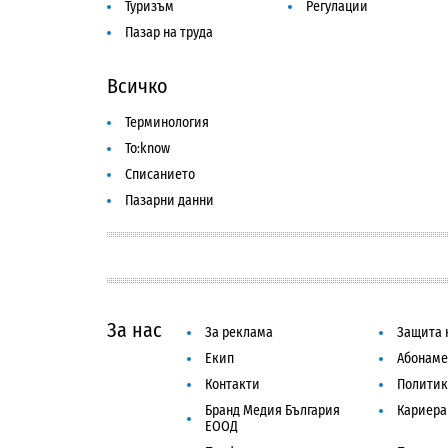
Туризъм
Регулации
Пазар на труда
Всичко
Терминология
To:know
Списанието
Пазарни данни
За нас
За реклама
Защита 
Екип
Абонаме
Контакти
Политик
Бранд Медия България
Кариера
ЕООД