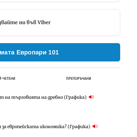
вайте ни във Viber
мата Европари 101
Й-ЧЕТЕНИ
ПРЕПОРЪЧАНИ
ст на търговията на дребно (Графика)
ълнител за преместването на трамвайното
д Петрохан ще върви паралелно с екологичните
я за европейската икономика? (Графика)
д Петрохан ще върви паралелно с екологичните
за придобиване на Euroapi Italy