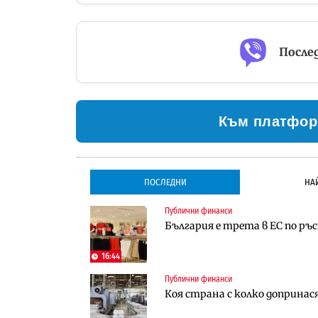
Послед
Към платфор
ПОСЛЕДНИ
НА
Публични финанси
Градоустройство
Инфраструктура
България е трета в ЕС по ръ
Столична община избра изп
Проектирането на тунела по
трасе по бул. „Скобелев“
оценки
16:44
Публични финанси
Инфраструктура
Компании
Коя страна с колко допринас
Проектирането на тунела по
„Хювефарма“ подписа договор 
оценки