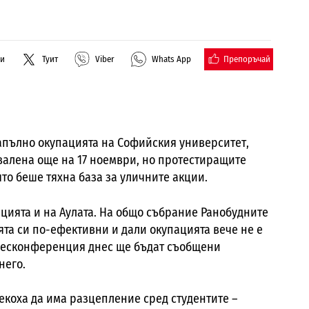
Препоръчай
ли
Туит
Viber
Whats App
апълно окупацията на Софийския университет,
валена още на 17 ноември, но протестиращите
ято беше тяхна база за уличните акции.
цията и на Аулата. На общо събрание Ранобудните
ята си по-ефективни и дали окупацията вече не е
ресконференция днес ще бъдат съобщени
него.
екоха да има разцепление сред студентите –