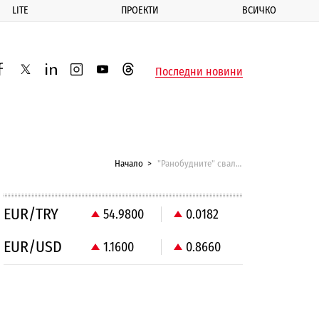
LITE
ПРОЕКТИ
ВСИЧКО
ик
Последни новини
acebook
twitter
linkedin
instagram
youtube
threads
Начало
"Ранобудните" свалят окупацията на СУ
EUR/TRY
54.9800
0.0182
EUR/USD
1.1600
0.8660