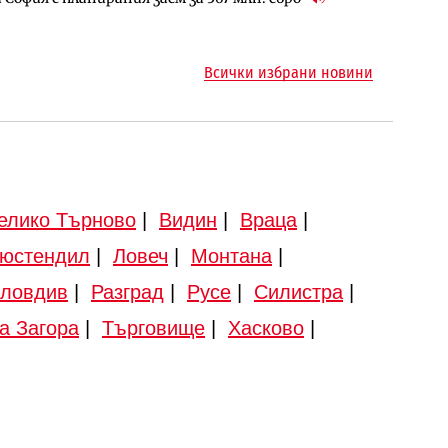
Всички избрани новини
елико Търново
|
Видин
|
Враца
|
юстендил
|
Ловеч
|
Монтана
|
ловдив
|
Разград
|
Русе
|
Силистра
|
а Загора
|
Търговище
|
Хасково
|