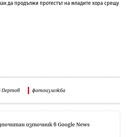
как да продължи протестът на младите хора срещу
й Пертов
фотоизложба
дпочитан източник в Google News