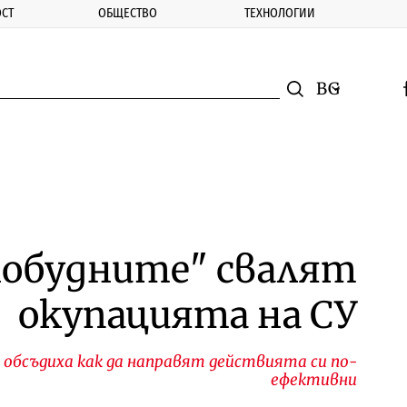
СТ
ОБЩЕСТВО
ТЕХНОЛОГИИ
nomic.bg
Търсене
Смяна на ез
f
Търси
нобудните" свалят
окупацията на СУ
обсъдиха как да направят действията си по-
ефективни