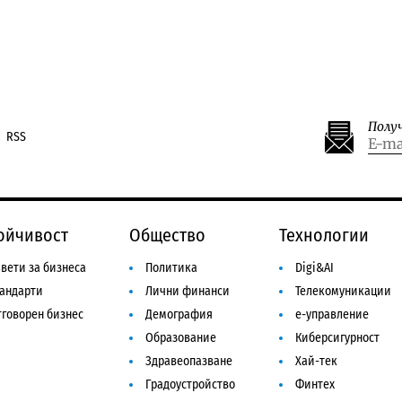
Полу
RSS
ойчивост
Общество
Технологии
вети за бизнеса
Политика
Digi&AI
тандарти
Лични финанси
Телекомуникации
говорен бизнес
Демография
е-управление
Образование
Киберсигурност
Здравеопазване
Хай-тек
Градоустройство
Финтех