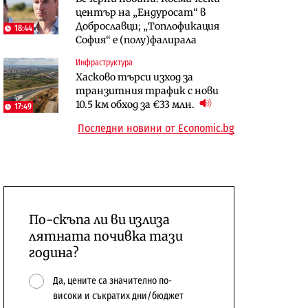
център на „Ендуросат“ в
откажат напълно от Google
население и все повече сгради
Доброславци; „Топлофикация
18:44
София“ e (полу)фалирала
Публични финанси
Компании
Общините вече зависят от
А1 отново е лидер при
Инфраструктура
Хасково търси изход за
централната власт за 75% от
технологичните компании и
транзитния трафик с нови
бюджетите си
системните интегратори
10.5 км обход за €33 млн.
17:49
Последни новини от Economic.bg
По-скъпа ли ви излиза
лятната почивка тази
година?
Да, цените са значително по-
високи и съкратих дни/бюджет