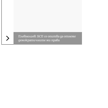
Плевнелиев: БСП се опитва да отнеме
демократичните ми права
Следваща новина