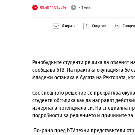
08:48 14.01.2014
~ 1 мин.
Изпрати
Сподели
Споде
Ранобудните студенти решиха да отменят н
съобщава бТВ. На практика окупацията бе с
младежи останаха в Аулата на Ректората, ко
Със снощното решение се прекратява окупа
студенти обсъдиха как да направят действи
изчерпала потенциала си. На специална п
подробности за решението и причините за 
По-рано пред bTV техни представители отр