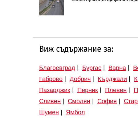
Доброславци
инвестиционна програма
12:43
Виж съдържание за:
Благоевград
|
Бургас
|
Варна
|
В
Габрово
|
Добрич
|
Кърджали
|
К
Пазарджик
|
Перник
|
Плевен
|
П
Сливен
|
Смолян
|
София
|
Стар
Шумен
|
Ямбол