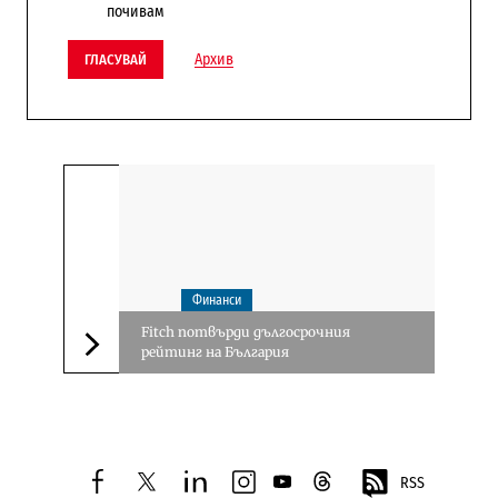
почивам
Архив
ГЛАСУВАЙ
Финанси
Fitch потвърди дългосрочния
рейтинг на България
Следваща новина
RSS
facebook
twitter
linkedin
instagram
youtube
threads