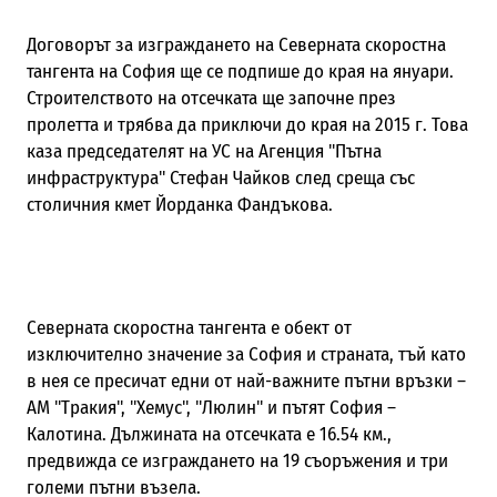
Договорът за изграждането на Северната скоростна
тангента на София ще се подпише до края на януари.
Строителството на отсечката ще започне през
пролетта и трябва да приключи до края на 2015 г. Това
каза председателят на УС на Агенция "Пътна
инфраструктура" Стефан Чайков след среща със
столичния кмет Йорданка Фандъкова.
Северната скоростна тангента е обект от
изключително значение за София и страната, тъй като
в нея се пресичат едни от най-важните пътни връзки –
АМ "Тракия", "Хемус", "Люлин" и пътят София –
Калотина. Дължината на отсечката е 16.54 км.,
предвижда се изграждането на 19 съоръжения и три
големи пътни възела.