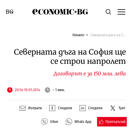
Economic.bg
Търсене
Смяна на език
Начало
Северната дъга на София ще се строи напролет
Северната дъга на София ще
се строи напролет
Договорът е за 150 млн. лева
20:54 10.01.2014
~ 1 мин.
Изпрати
Сподели
Сподели
Туит
Препоръчай
Viber
Whats App