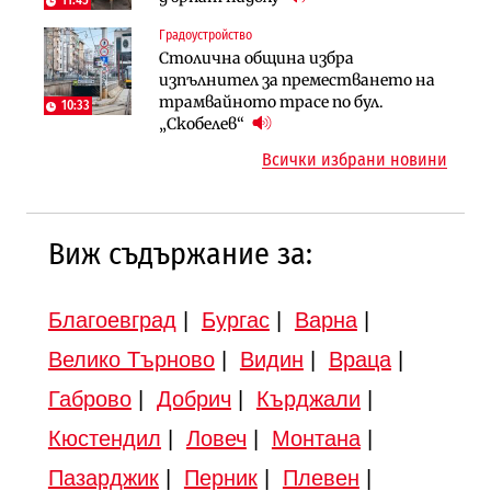
11:45
магистралата Русе – Велико
Градоустройство
Инфраструктура
Търново
Столична община избра
Вторият мост над Варненското
Градоустройство
изпълнител за преместването на
езеро става част от бъдещата
Шест кандидата с интерес към
трамвайното трасе по бул.
магистрала „Черно море“
10:33
надзора на двете метростанции в
„Скобелев“
„Люлин“
Всички избрани новини
Виж съдържание за:
Благоевград
|
Бургас
|
Варна
|
Велико Търново
|
Видин
|
Враца
|
Габрово
|
Добрич
|
Кърджали
|
Кюстендил
|
Ловеч
|
Монтана
|
Пазарджик
|
Перник
|
Плевен
|