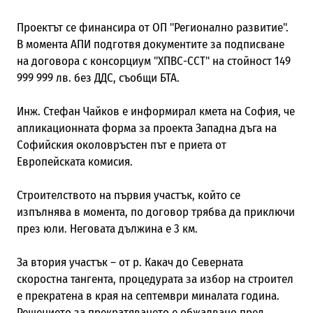
Проектът се финансира от ОП "Регионално развитие".
В момента АПИ подготвя документите за подписване
на договора с консорциум "ХПВС-ССТ" на стойност 149
999 999 лв. без ДДС, съобщи БТА.
Инж. Стефан Чайков е информирал кмета на София, че
апликационната форма за проекта Западна дъга на
Софийския околовръстен път е приета от
Европейската комисия.
Строителството на първия участък, който се
изпълнява в момента, по договор трябва да приключи
през юли. Неговата дължина е 3 км.
За втория участък – от р. Какач до Северната
скоростна тангента, процедурата за избор на строител
е прекратена в края на септември миналата година.
Решението за прекратяването е обжалвано пред