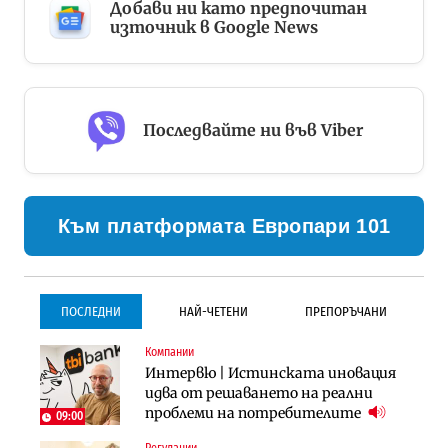
Добави ни като предпочитан
източник в Google News
Последвайте ни във Viber
Към платформата Европари 101
ПОСЛЕДНИ
НАЙ-ЧЕТЕНИ
ПРЕПОРЪЧАНИ
Компании
Инфраструктура
Инфраструктура
Интервю | Истинската иновация
Проектирането на тунела под
Проектирането на тунела под
идва от решаването на реални
Петрохан ще върви паралелно с
Петрохан ще върви паралелно с
проблеми на потребителите
екологичните оценки
екологичните оценки
09:00