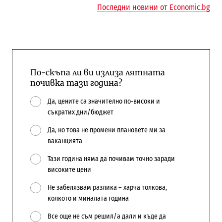
Последни новини от Economic.bg
По-скъпа ли ви излиза лятната
почивка тази година?
Да, цените са значително по-високи и
съкратих дни/бюджет
Да, но това не промени плановете ми за
ваканцията
Тази година няма да почивам точно заради
високите цени
Не забелязвам разлика – харча толкова,
колкото и миналата година
Все още не съм решил/а дали и къде да