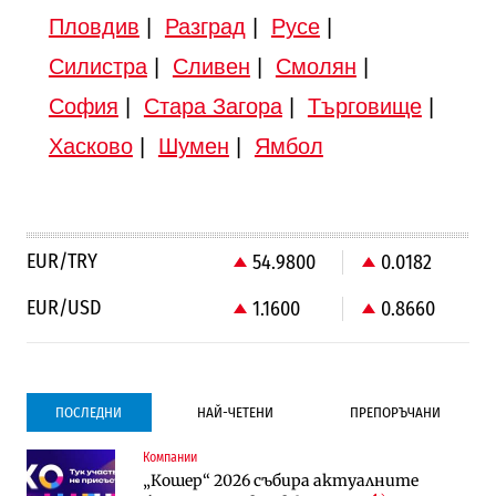
Пловдив
|
Разград
|
Русе
|
Силистра
|
Сливен
|
Смолян
|
София
|
Стара Загора
|
Търговище
|
Хасково
|
Шумен
|
Ямбол
EUR/TRY
54.9800
0.0182
EUR/USD
1.1600
0.8660
ПОСЛЕДНИ
НАЙ-ЧЕТЕНИ
ПРЕПОРЪЧАНИ
Компании
Градоустройство
Компании
„Кошер“ 2026 събира актуалните
Столична община избра изпълнител за
Vivacom предлага над 150 устройства с