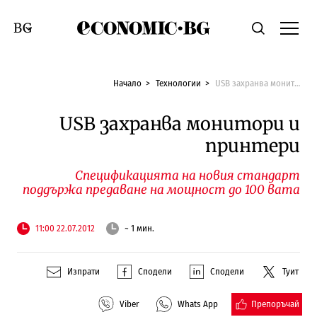
Economic.bg
Търсене
Смяна на език
Начало
Технологии
USB захранва монитори и принтери
USB захранва монитори и
принтери
Спецификацията на новия стандарт
поддържа предаване на мощност до 100 вата
11:00 22.07.2012
~ 1 мин.
Изпрати
Сподели
Сподели
Туит
Препоръчай
Viber
Whats App