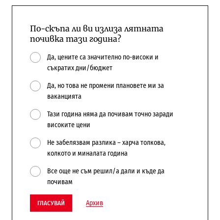
По-скъпа ли ви излиза лятната
почивка тази година?
Да, цените са значително по-високи и
съкратих дни/бюджет
Да, но това не промени плановете ми за
ваканцията
Тази година няма да почивам точно заради
високите цени
Не забелязвам разлика – харча толкова,
колкото и миналата година
Все още не съм решил/а дали и къде да
почивам
Архив
ГЛАСУВАЙ