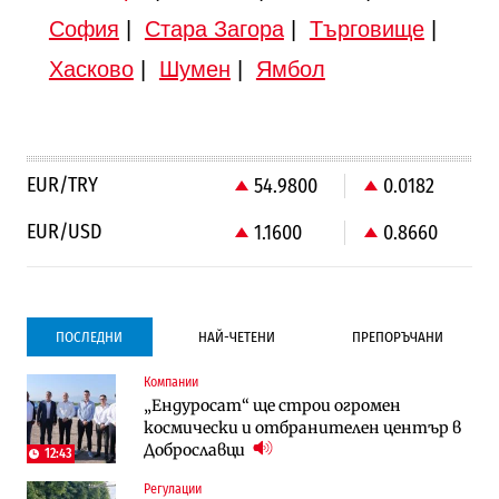
София
|
Стара Загора
|
Търговище
|
Хасково
|
Шумен
|
Ямбол
EUR/TRY
54.9800
0.0182
EUR/USD
1.1600
0.8660
ПОСЛЕДНИ
НАЙ-ЧЕТЕНИ
ПРЕПОРЪЧАНИ
Компании
Градоустройство
Компании
„Ендуросат“ ще строи огромен
Столична община избра изпълнител за
Vivacom предлага над 150 устройства с
космически и отбранителен център в
преместването на трамвайното
90% отстъпка през август
Доброславци
трасе по бул. „Скобелев“
12:43
Регулации
Компании
To:know