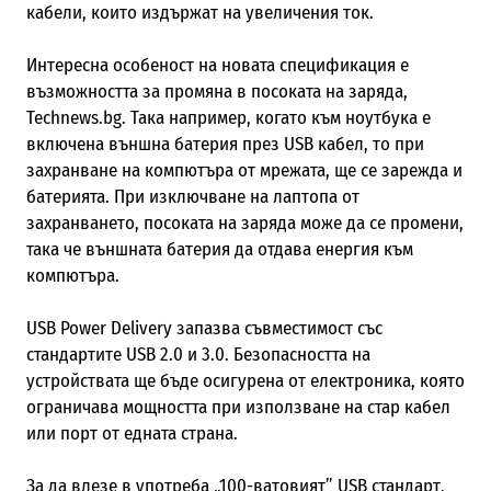
кабели, които издържат на увеличения ток.
Интересна особеност на новата спецификация е
възможността за промяна в посоката на заряда,
Technews.bg. Така например, когато към ноутбука е
включена външна батерия през USB кабел, то при
захранване на компютъра от мрежата, ще се зарежда и
батерията. При изключване на лаптопа от
захранването, посоката на заряда може да се промени,
така че външната батерия да отдава енергия към
компютъра.
USB Power Delivery запазва съвместимост със
стандартите USB 2.0 и 3.0. Безопасността на
устройствата ще бъде осигурена от електроника, която
ограничава мощността при използване на стар кабел
или порт от едната страна.
За да влезе в употреба „100-ватовият” USB стандарт,