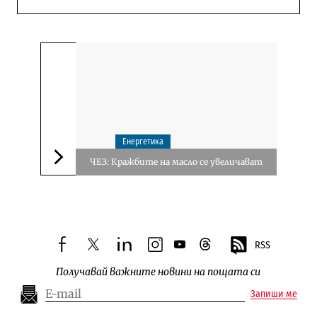
Енергетика
ЧЕЗ: Кражбите на масло се увеличават
Следваща новина
RSS
facebook
twitter
linkedin
instagram
youtube
threads
Получавай важните новини на пощата си
Запиши ме