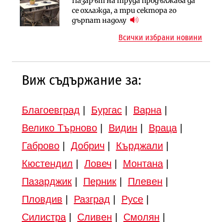
Пазарът на труда продължава да
Вторият мост над Варненското
Градоустройство
се охлажда, а три сектора го
езеро става част от бъдещата
Шест кандидата с интерес към
дърпат надолу
магистрала „Черно море“
надзора на двете метростанции в
Всички избрани новини
„Люлин“
Виж съдържание за:
Благоевград
|
Бургас
|
Варна
|
Велико Търново
|
Видин
|
Враца
|
Габрово
|
Добрич
|
Кърджали
|
Кюстендил
|
Ловеч
|
Монтана
|
Пазарджик
|
Перник
|
Плевен
|
Пловдив
|
Разград
|
Русе
|
Силистра
|
Сливен
|
Смолян
|