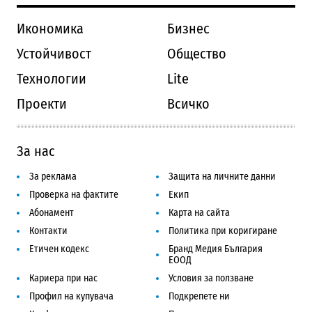
Икономика
Бизнес
Устойчивост
Общество
Технологии
Lite
Проекти
Всичко
За нас
За реклама
Защита на личните данни
Проверка на фактите
Екип
Абонамент
Карта на сайта
Контакти
Политика при коригиране
Етичен кодекс
Бранд Медия България
ЕООД
Кариера при нас
Условия за ползване
Профил на купувача
Подкрепете ни