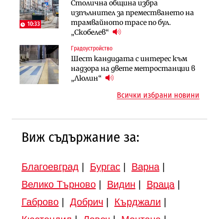
Инфраструктура
Столична община избра
Ипотечното кредитиране в
АПИ възложи промяната на
изпълнител за преместването на
България продължава да се охлажда
парцеларния план за
трамвайното трасе по бул.
(Графика)
10:33
магистралата Русе – Велико
„Скобелев“
Инфраструктура
Търново
Градоустройство
Вторият мост над Варненското
Градоустройство
Шест кандидата с интерес към
езеро става част от бъдещата
Шест кандидата с интерес към
надзора на двете метростанции в
магистрала „Черно море“
надзора на двете метростанции в
„Люлин“
„Люлин“
Всички избрани новини
Виж съдържание за:
Благоевград
|
Бургас
|
Варна
|
Велико Търново
|
Видин
|
Враца
|
Габрово
|
Добрич
|
Кърджали
|