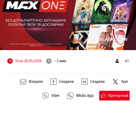
©
ECONOMIC.BG /
A1
13:44 20.05.2026
~ 2 мин.
А1
Изпрати
Сподели
Сподели
Туит
Препоръчай
Viber
Whats App