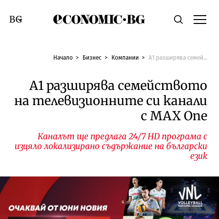
Economic.bg
Търсене
Смяна на език
Начало
Бизнес
Компании
А1 разширява семейството на телевизионните си канали с MAX One
А1 разширява семейството
на телевизионните си канали
с MAX One
Каналът ще предлага 24/7 HD програма с
изцяло локализирано съдържание на български
език