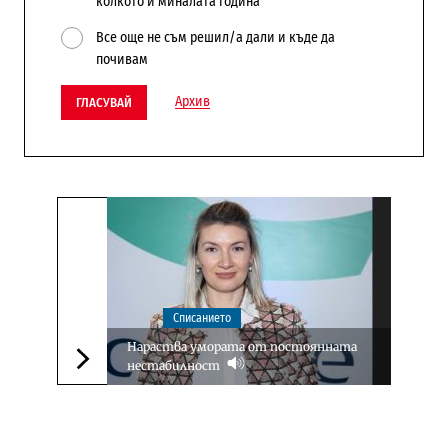
колкото и миналата година
Все още не съм решил/а дали и къде да
почивам
Архив
ГЛАСУВАЙ
Списанието
Нараства умората от постоянната
нестабилност
Следваща новина