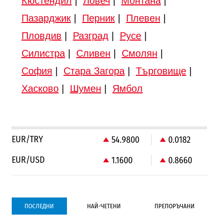
Кюстендил
|
Ловеч
|
Монтана
|
Пазарджик
|
Перник
|
Плевен
|
Пловдив
|
Разград
|
Русе
|
Силистра
|
Сливен
|
Смолян
|
София
|
Стара Загора
|
Търговище
|
Хасково
|
Шумен
|
Ямбол
EUR/TRY
54.9800
0.0182
EUR/USD
1.1600
0.8660
ПОСЛЕДНИ
НАЙ-ЧЕТЕНИ
ПРЕПОРЪЧАНИ