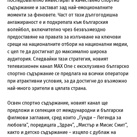
последователно инвестират в качествено спортно
съдържание и застават зад най-емоционалните
моменти за феновете. Част от тази дългогодишна
ангажираност е и подкрепата към българския
волейбол, включително чрез безвъзмездно
предоставяне на правата за излъчване на ключови
срещи на националните отбори на национални медии,
с цел те да достигнат до максимално широка
аудитория. Следвайки тази стратегия, новият
телевизионен канал MAX One с ексклузивно българско
спортно съдържание се предлага на всички оператори
при атрактивни условия, за да достигне до възможно
най-много зрители в цялата страна.
Освен спортно съдържание, новият канал ще
предложи и селекция от международни и български
филмови заглавия, сред които „Гунди – Легенда за
любовта“, поредицата „Здрач“, „Мистър и Мисис Смит“,
както и детско съдържание – изцяло с дублаж на