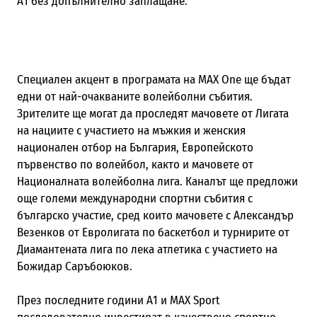
А1 без допълнително заплащане.
Специален акцент в програмата на MAX One ще бъдат
едни от най-очакваните волейболни събития.
Зрителите ще могат да проследят мачовете от Лигата
на нациите с участието на мъжкия и женския
национален отбор на България, Европейското
първенство по волейбол, както и мачовете от
Националната волейболна лига. Каналът ще предложи
още големи международни спортни събития с
българско участие, сред които мачовете с Александър
Везенков от Евролигата по баскетбол и турнирите от
Диамантената лига по лека атлетика с участието на
Божидар Саръбоюков.
През последните години А1 и MAX Sport