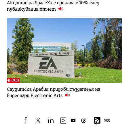
Акциите на SpaceX се сринаха с 10% след
публикувания отчет
09:52
Саудитска Арабия придоби създателя на
видеоигри Electronic Arts
RSS
facebook
twitter
linkedin
instagram
youtube
threads