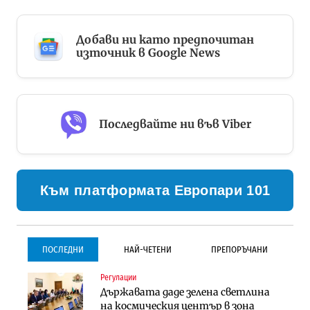
Добави ни като предпочитан
източник в Google News
Последвайте ни във Viber
Към платформата Европари 101
ПОСЛЕДНИ
НАЙ-ЧЕТЕНИ
ПРЕПОРЪЧАНИ
Регулации
Инфраструктура
Инфраструктура
Държавата даде зелена светлина
Проектирането на тунела под
Проектирането на тунела под
на космическия център в зона
Петрохан ще върви паралелно с
Петрохан ще върви паралелно с