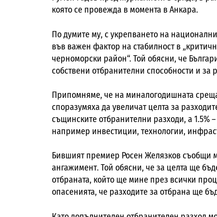
която се провежда в момента в Анкара.
По думите му, с укрепването на националн
във важен фактор на стабилност в „критич
черноморски район“. Той обясни, че Българ
собствени отбранителни способности и за р
Припомняме, че на миналогодишната среща 
споразумяха да увеличат целта за разходите 
същинските отбранителни разходи, а 1.5% –
например инвестиции, технологии, инфрас
Бившият премиер Росен Желязков съобщи м
ангажимент. Той обясни, че за целта ще бъ
отбраната, който ще мине през всички про
опасенията, че разходите за отбрана ще бъд
Като допълнителен отбранителен разход мо