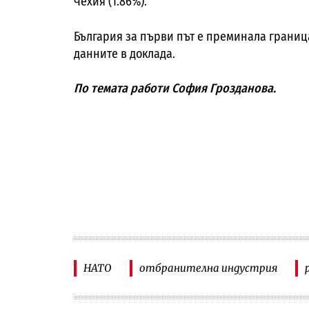
Чехия (1.86%).
България за първи път е преминала границат
данните в доклада.
По темата работи София Грозданова.
НАТО
отбранителна индустрия