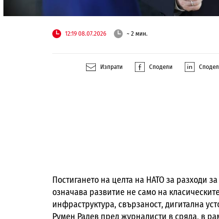
12:19 08.07.2026
~ 2 мин.
Изпрати
Сподели
Споде
Постигането на целта на НАТО за разходи за
означава развитие не само на класическит
инфраструктура, свързаност, дигитална уст
Румен Радев пред журналисти в сряда, в ра