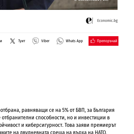
Economic.bg
Препоръчай
ли
Туит
Viber
Whats App
 отбрана, равняващи се на 5% от БВП, за България
е отбранителни способности, но и инвестиции в
ойчивост и киберсигурност. Това заяви премиерът
мките на двудневната среща на върха на НАТО,