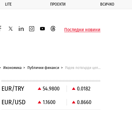
LITE
ПРОЕКТИ
ВСИЧКО
ик
Последни новини
acebook
twitter
linkedin
instagram
youtube
threads
Икономика
Публични финанси
Радев потвърди целта на България за 5% разходи за отбрана
EUR/TRY
54.9800
0.0182
EUR/USD
1.1600
0.8660