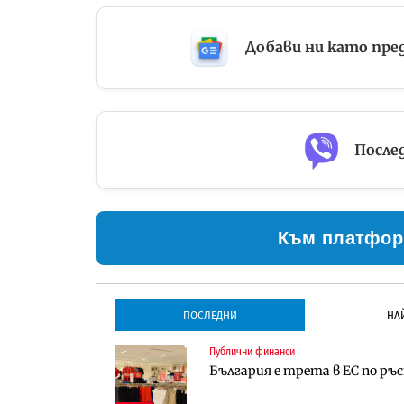
Добави ни като пре
Послед
Към платфор
ПОСЛЕДНИ
НА
Публични финанси
Инфраструктура
Инфраструктура
България е трета в ЕС по ръ
Проектирането на тунела по
Проектирането на тунела по
оценки
оценки