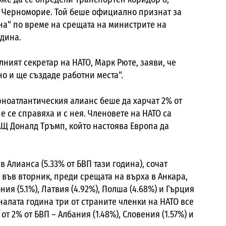
о Черноморие. Той беше официално признат за
на“ по време на срещата на министрите на
одина.
алният секретар на НАТО, Марк Рюте, заяви, че
но и ще създаде работни места“.
рноатлантическия алианс беше да харчат 2% от
не се справяха и с нея. Членовете на НАТО са
АЩ Доналд Тръмп, който настоява Европа да
 Алианса (5.33% от БВП тази година), сочат
във вторник, преди срещата на върха в Анкара,
ия (5.1%), Латвия (4.92%), Полша (4.68%) и Гърция
налата година три от страните членки на НАТО все
т 2% от БВП – Албания (1.48%), Словения (1.57%) и