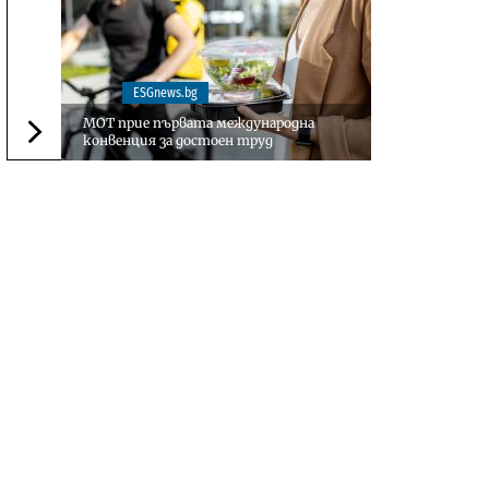
ESGnews.bg
МОТ прие първата международна
конвенция за достоен труд
Следваща новина