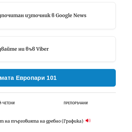
дпочитан източник в Google News
вайте ни във Viber
мата Европари 101
Й-ЧЕТЕНИ
ПРЕПОРЪЧАНИ
ст на търговията на дребно (Графика)
д Петрохан ще върви паралелно с екологичните
д Петрохан ще върви паралелно с екологичните