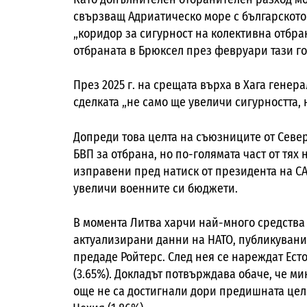
свързващ Адриатическо море с българскот
„коридор за сигурност на колективна отбра
отбраната в Брюксел през февруари тази г
През 2025 г. на срещата върха в Хага генер
сделката „не само ще увеличи сигурността, 
Допреди това целта на съюзниците от Севе
БВП за отбрана, но по-голямата част от тях 
изправени пред натиск от президента на С
увеличи военните си бюджети.
В момента Литва харчи най-много средства в
актуализирани данни на НАТО, публикувани 
предаде Ройтерс. След нея се нареждат Естон
(3.65%). Докладът потвърждава обаче, че ми
още не са достигнали дори предишната цел о