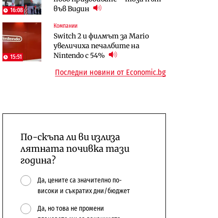
във Видин
откажат напълно от Google
16:08
Компании
Отрасли
Публични финанси
Switch 2 и филмът за Mario
Жилищата в България
Общините вече зависят от
увеличиха печалбите на
поскъпват при намаляващо
централната власт за 75% от
Nintendo с 54%
население и все повече сгради
15:51
бюджетите си
Последни новини от Economic.bg
По-скъпа ли ви излиза
лятната почивка тази
година?
Да, цените са значително по-
високи и съкратих дни/бюджет
Да, но това не промени