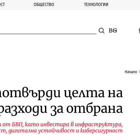
СТ
ОБЩЕСТВО
ТЕХНОЛОГИИ
nomic.bg
Търсене
Смяна на ез
f
Търси
Начало
потвърди целта на
разходи за отбрана
л от БВП, като инвестира в инфраструктура,
ст, дигитална устойчивост и киберсигурност