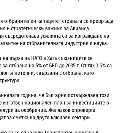
ия отбранителен капацитет страната се превръща
ния и стратегически важния за Алианса
ия съсредоточава усилията си за изграждане на
азвитие на отбранителната индустрия и наука.
на върха на НАТО в Хага съюзниците се
за отбрана на 5% от БВП до 2035 г. От тях 3.5% са
 допълнителни, свързани с отбрана, като
труктура.
иналата година, че България потвърждава този
де изготвен национален план за инвестициите в
цедури за одобрение. Желязков опроверга
ат за сметка на други ключови сектори.
же да се определи Транспортен коридор 8,