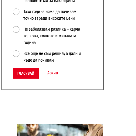
плановете ми за ваканцията
Тази година няма да почивам
точно заради високите цени
Не забелязвам разлика – харча
толкова, колкото и миналата
година
Все още не съм решил/а дали и
къде да почивам
Архив
ГЛАСУВАЙ