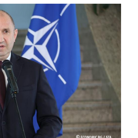
©
ECONOMIC.BG /
БТА