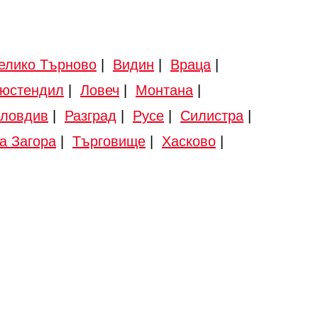
елико Търново
|
Видин
|
Враца
|
юстендил
|
Ловеч
|
Монтана
|
ловдив
|
Разград
|
Русе
|
Силистра
|
а Загора
|
Търговище
|
Хасково
|