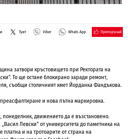
Препоръчай
ли
Туит
Viber
Whats App
община затвори кръстовището при Ректората на
ки“. То ще остане блокирано заради ремонт,
еля, съобщи столичният кмет Йорданка Фандъкова.
 преасфалтиране и нова пътна маркировка.
т, понеделник, движението да е възстановено.
. „Васил Левски“ от университета до паметника на
 платна и на тротоарите от страна на