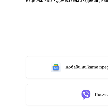
Националната художествена академия“, нап
Добави ни като пре
Послед