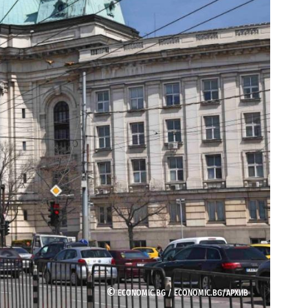
©
ECONOMIC.BG /
ECONOMIC.BG/АРХИВ