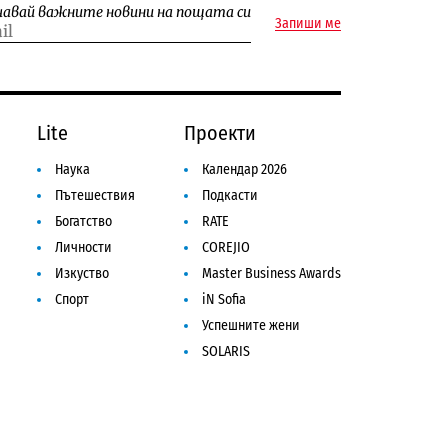
чавай важните новини на пощата си
Запиши ме
Lite
Проекти
Наука
Календар 2026
Пътешествия
Подкасти
Богатство
RATE
Личности
COREJIO
Изкуство
Master Business Awards
Спорт
iN Sofia
Успешните жени
SOLARIS