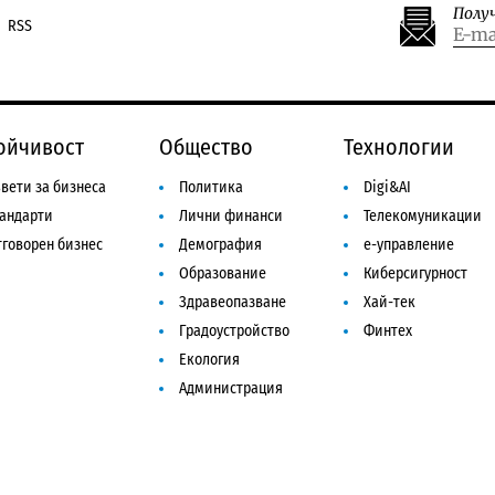
Полу
RSS
ойчивост
Общество
Технологии
вети за бизнеса
Политика
Digi&AI
тандарти
Лични финанси
Телекомуникации
говорен бизнес
Демография
е-управление
Образование
Киберсигурност
Здравеопазване
Хай-тек
Градоустройство
Финтех
Екология
Администрация