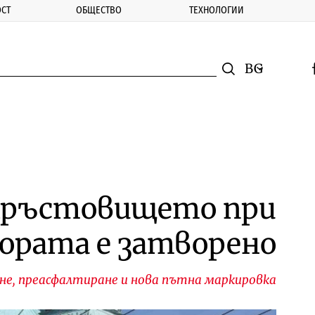
СТ
ОБЩЕСТВО
ТЕХНОЛОГИИ
nomic.bg
Търсене
Смяна на ез
f
Търси
 кръстовището при
ората е затворено
не, преасфалтиране и нова пътна маркировка