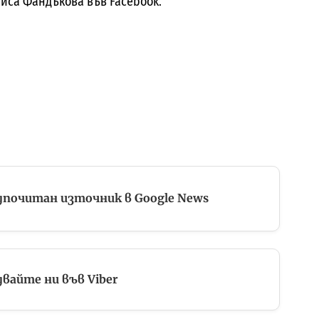
иса Фандъкова във Facebook.
дпочитан източник в Google News
вайте ни във Viber