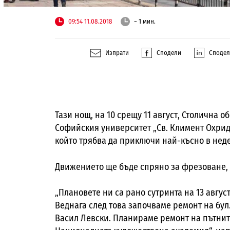
09:54 11.08.2018
~ 1 мин.
Изпрати
Сподели
Споде
Тази нощ, на 10 срещу 11 август, Столична 
Софийския университет „Св. Климент Охридс
който трябва да приключи най-късно в нед
Движението ще бъде спряно за фрезоване,
„Плановете ни са рано сутринта на 13 авгус
Веднага след това започваме ремонт на бул
Васил Левски. Планираме ремонт на пътните