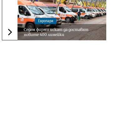
Европари
Седем фирми искат да доставят
новите 400 линейки
Следваща новина