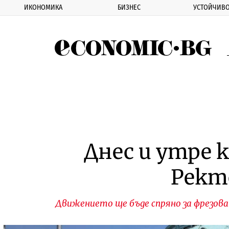
ИКОНОМИКА
БИЗНЕС
УСТОЙЧИВО
Eco
Днес и утре
Рект
Движението ще бъде спряно за фрезова