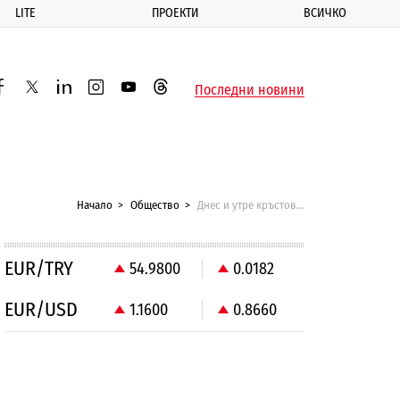
LITE
ПРОЕКТИ
ВСИЧКО
ик
Последни новини
acebook
twitter
linkedin
instagram
youtube
threads
Начало
Общество
Днес и утре кръстовището при Ректората е затворено
EUR/TRY
54.9800
0.0182
EUR/USD
1.1600
0.8660