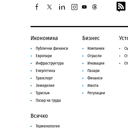
facebook
twitter
linkedin
instagram
youtube
threads
Икономика
Бизнес
Уст
Публични финанси
Компании
Съ
Европари
Отрасли
С
Инфраструктура
Иновации
От
Енергетика
Пазари
Транспорт
Финанси
Земеделие
Имоти
Туризъм
Регулации
Пазар на труда
Всичко
Терминология