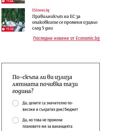
11:44
откажат напълно от Google
10:12
ESGnews.bg
Отрасли
Правилникът на ЕС за
Публични финанси
Жилищата в България
опаковките се променя изцяло
Общините вече зависят от
поскъпват при намаляващо
след 5 дни
11:30
централната власт за 75% от
население и все повече сгради
Последни новини от Economic.bg
бюджетите си
По-скъпа ли ви излиза
лятната почивка тази
година?
Да, цените са значително по-
високи и съкратих дни/бюджет
Да, но това не промени
плановете ми за ваканцията