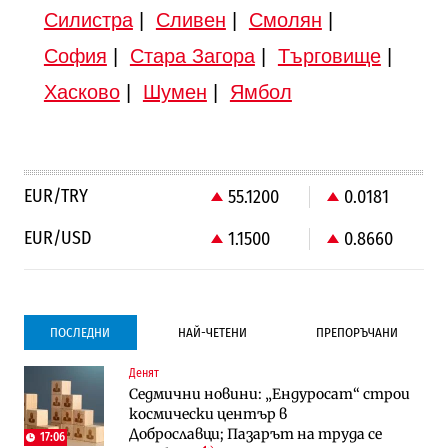
Силистра
|
Сливен
|
Смолян
|
София
|
Стара Загора
|
Търговище
|
Хасково
|
Шумен
|
Ямбол
EUR/TRY
55.1200
0.0181
EUR/USD
1.1500
0.8660
ПОСЛЕДНИ
НАЙ-ЧЕТЕНИ
ПРЕПОРЪЧАНИ
Денят
Градоустройство
Градоустройство
Седмични новини: „Ендуросат“ строи
Столична община избра изпълнител за
Столична община избра изпълнител за
космически център в
преместването на трамвайното
преместването на трамвайното
Доброславци; Пазарът на труда се
трасе по бул. „Скобелев“
трасе по бул. „Скобелев“
17:06