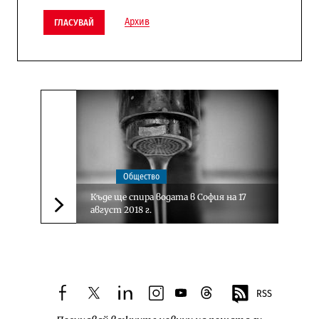
Архив
ГЛАСУВАЙ
Общество
Къде ще спира водата в София на 17
август 2018 г.
Следваща новина
RSS
facebook
twitter
linkedin
instagram
youtube
threads