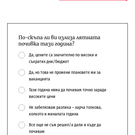
По-скъпа ли ви излиза лятната
почивка тази година?
Да, цените са значително по-високи и
съкратих дни/бюджет
Да, но това не промени плановете ми за
ваканцията
Тази година няма да почивам точно заради
високите цени
Не забелязвам разлика – харча толкова,
колкото и миналата година
Все още не съм решил/а дали и къде да
почивам