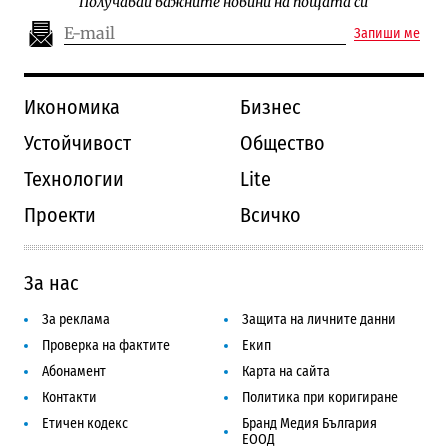
Получавай важните новини на пощата си
Запиши ме
Икономика
Бизнес
Устойчивост
Общество
Технологии
Lite
Проекти
Всичко
За нас
За реклама
Защита на личните данни
Проверка на фактите
Екип
Абонамент
Карта на сайта
Контакти
Политика при коригиране
Етичен кодекс
Бранд Медия България
ЕООД