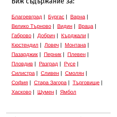
Виж съдържание за:
Благоевград
|
Бургас
|
Варна
|
Велико Търново
|
Видин
|
Враца
|
Габрово
|
Добрич
|
Кърджали
|
Кюстендил
|
Ловеч
|
Монтана
|
Пазарджик
|
Перник
|
Плевен
|
Пловдив
|
Разград
|
Русе
|
Силистра
|
Сливен
|
Смолян
|
София
|
Стара Загора
|
Търговище
|
Хасково
|
Шумен
|
Ямбол