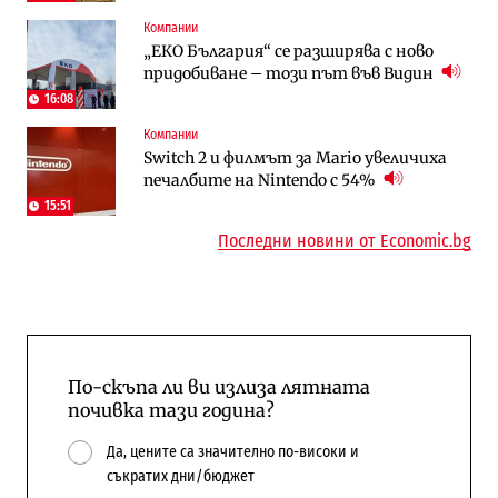
Компании
Digi&AI
To:know
„ЕКО България“ се разширява с ново
Трафикът толкова е намалял, че големи
Какво се променя в България от 1
придобиване – този път във Видин
медии обмислят да се откажат
август?
напълно от Google
16:08
Компании
Публични финанси
Отрасли
Switch 2 и филмът за Mario увеличиха
Общините вече зависят от
Жилищата в България поскъпват при
печалбите на Nintendo с 54%
централната власт за 75% от
намаляващо население и все повече
бюджетите си
сгради
15:51
Последни новини от Economic.bg
По-скъпа ли ви излиза лятната
почивка тази година?
Да, цените са значително по-високи и
съкратих дни/бюджет