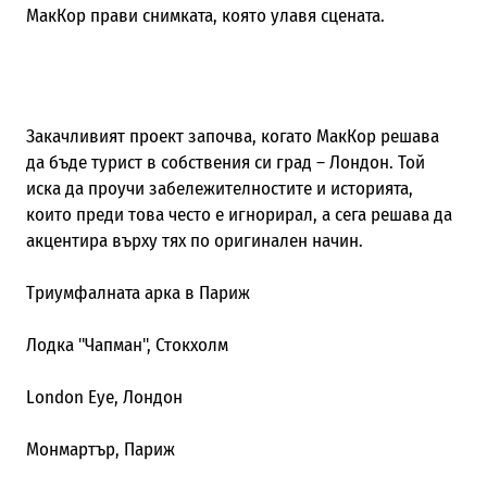
МакКор прави снимката, която улавя сцената.
Закачливият проект започва, когато МакКор решава
да бъде турист в собствения си град – Лондон. Той
иска да проучи забележителностите и историята,
които преди това често е игнорирал, а сега решава да
акцентира върху тях по оригинален начин.
Триумфалната арка в Париж
Лодка "Чапман", Стокхолм
London Eye, Лондон
Монмартър, Париж