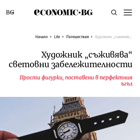
Economic.bg
Търсене
Смяна на език
Начало
Lite
Пътешествия
Художник „съживява“ световни забележителности
Художник „съживява“
световни забележителности
Прости фигурки, поставени в перфектния
ъгъл