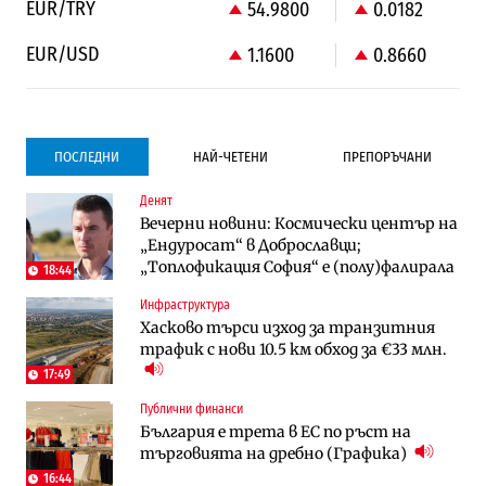
EUR/TRY
54.9800
0.0182
EUR/USD
1.1600
0.8660
ПОСЛЕДНИ
НАЙ-ЧЕТЕНИ
ПРЕПОРЪЧАНИ
Денят
Градоустройство
Компании
Вечерни новини: Космически център на
Столична община избра изпълнител за
Vivacom предлага над 150 устройства с
„Ендуросат“ в Доброславци;
преместването на трамвайното
90% отстъпка през август
„Топлофикация София“ e (полу)фалирала
трасе по бул. „Скобелев“
18:44
Инфраструктура
Компании
To:know
Хасково търси изход за транзитния
Vivacom предлага над 150 устройства с
Последни дни с обозначаване на цените
трафик с нови 10.5 км обход за €33 млн.
90% отстъпка през август
в лева: Какво предстои?
17:49
Публични финанси
Енергетика
Градоустройство
България е трета в ЕС по ръст на
АЕЦ „Козлодуй“ ще работи само още
Столична община избра изпълнител за
търговията на дребно (Графика)
няколко седмици, ако сушата продължи
преместването на трамвайното
трасе по бул. „Скобелев“
16:44