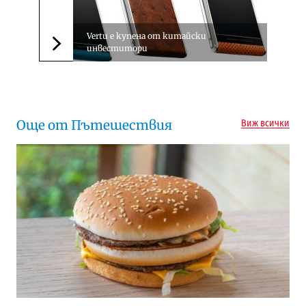
Vertu е купена от китайски
инвеститори
Следваща новина
Още от Пътешествия
Виж всички