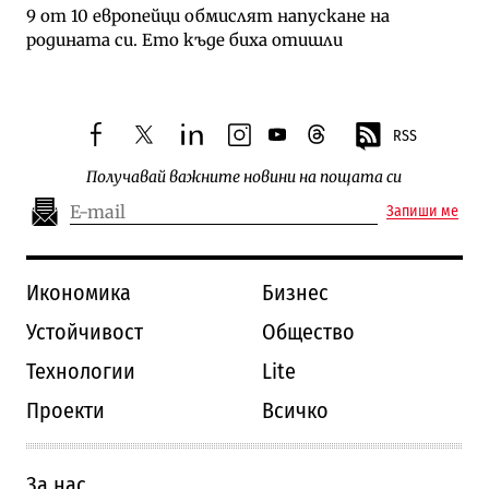
9 от 10 европейци обмислят напускане на
родината си. Ето къде биха отишли
RSS
facebook
twitter
linkedin
instagram
youtube
threads
Получавай важните новини на пощата си
Запиши ме
Икономика
Бизнес
Устойчивост
Общество
Технологии
Lite
Проекти
Всичко
За нас