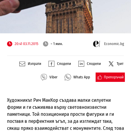
20:41 03.11.2015
~ 1 мин.
Economic.bg
Изпрати
Сподели
Сподели
Туит
Препоръчай
Viber
Whats App
Художникът Рич МакКор създава малки силуетни
форми и ги съживява върху световноизвестни
паметници. Той позиционира прости фигурки и ги
поставя в перфектния ъгъл, за да изглеждат така,
сякаш пряко взаимодействат с монументите. След това