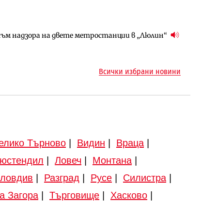
ъм надзора на двете метростанции в „Люлин“
ъм надзора на двете метростанции в „Люлин“
ото езеро става част от бъдещата магистрала
Всички избрани новини
елико Търново
|
Видин
|
Враца
|
юстендил
|
Ловеч
|
Монтана
|
ловдив
|
Разград
|
Русе
|
Силистра
|
а Загора
|
Търговище
|
Хасково
|