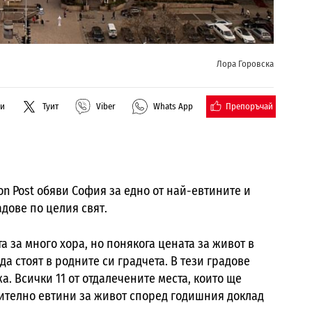
Лора Горовска
Препоръчай
ли
Туит
Viber
Whats App
n Post обяви София за едно от най-евтините и
дове по целия свят.
а за много хора, но понякога цената за живот в
а стоят в родните си градчета. В тези градове
. Всички 11 от отдалечените места, които ще
внително евтини за живот според годишния доклад