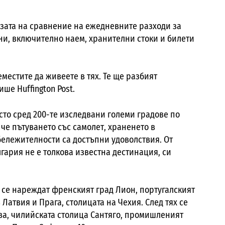
азата на сравнение на ежедневните разходи за
и, включително наем, хранителни стоки и билети
еместите да живеете в тях. Те ще разбият
 пише
Huffington Post.
ясто сред 200-те изследвани големи градове по
 че пътуването със самолет, храненето в
ележителности са достъпни удоволствия. От
гария не е толкова известна дестинация, си
 се нареждат френският град Лион, португалският
 Латвия и Прага, столицата на Чехия.
След тях се
ва, чилийската столица Сантяго, промишленият