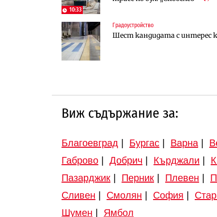
10:33
Градоустройство
Градоустройство
Инфраструктура
Шест кандидата с интерес к
Шест кандидата с интерес к
Вторият мост над Варненск
„Черно море“
Виж съдържание за:
Благоевград
|
Бургас
|
Варна
|
В
Габрово
|
Добрич
|
Кърджали
|
К
Пазарджик
|
Перник
|
Плевен
|
П
Сливен
|
Смолян
|
София
|
Стар
Шумен
|
Ямбол