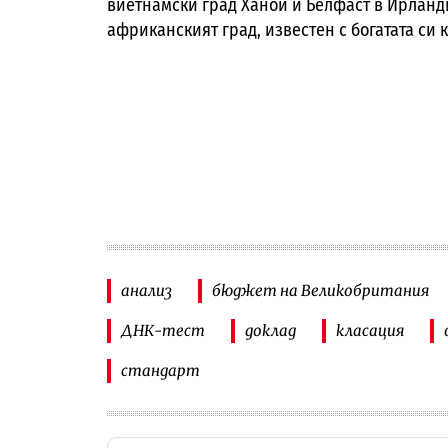
виетнамски град Ханой и Белфаст в Ирланд
африканският град, известен с богатата си 
анализ
бюджет на Великобритания
ДНК-тест
доклад
класация
стандарт