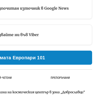
дпочитан източник в Google News
вайте ни във Viber
мата Европари 101
Й-ЧЕТЕНИ
ПРЕПОРЪЧАНИ
ина на космическия център в зона „Доброславци“
д Петрохан ще върви паралелно с екологичните
д Петрохан ще върви паралелно с екологичните