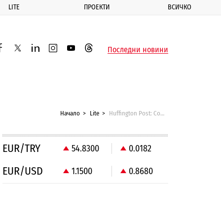
LITE
ПРОЕКТИ
ВСИЧКО
ик
Последни новини
acebook
twitter
linkedin
instagram
youtube
threads
Начало
Lite
Huffington Post: София сред най-евтините и приятни градове за живот
EUR/TRY
54.8300
0.0182
EUR/USD
1.1500
0.8680