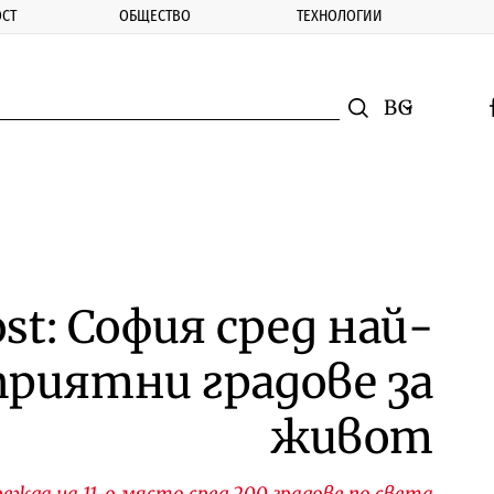
СТ
ОБЩЕСТВО
ТЕХНОЛОГИИ
nomic.bg
Търсене
Смяна на ез
f
Търси
ost: София сред най-
риятни градове за
живот
ежда на 11-о място сред 200 градове по света