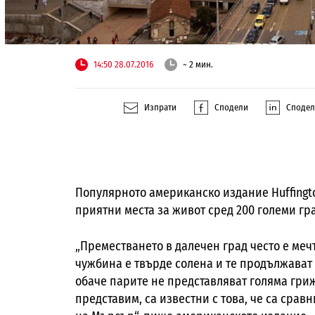
14:50 28.07.2016
~ 2 мин.
Изпрати
Сподели
Споде
Популярното американско издание Huffingto
приятни места за живот сред 200 големи гра
„Преместването в далечен град често е мечт
чужбина е твърде солена и те продължават д
обаче парите не представляват голяма грижа
представим, са известни с това, че са сра