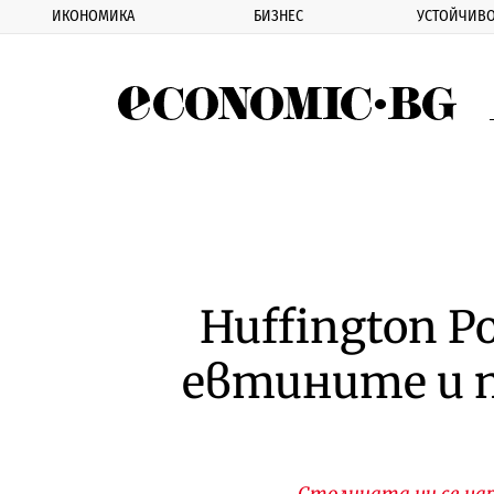
ИКОНОМИКА
БИЗНЕС
УСТОЙЧИВО
Eco
Huffington P
евтините и п
Столицата ни се нар