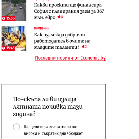
Какви проекти ще финансира
бюджетите си
София с планирания заем за 367
To:know
Компании
млн. евро
15:56
Последни дни с обозначаване на
А1 отново е лидер при
Компании
цените в лева: Какво
технологичните компании и
Как изглежда добрият
предстои?
системните интегратори
работодател в очите на
младите таланти?
15:45
Последни новини от Economic.bg
По-скъпа ли ви излиза
лятната почивка тази
година?
Да, цените са значително по-
високи и съкратих дни/бюджет