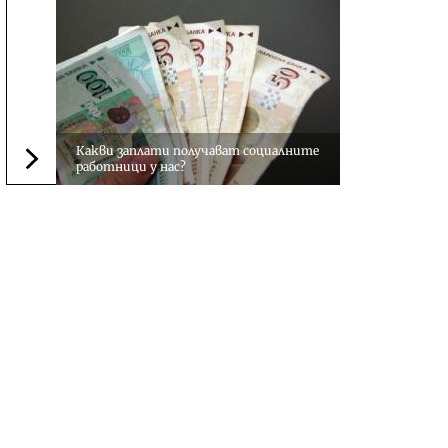
Какви заплати получават социалните
работници у нас?
Следваща новина