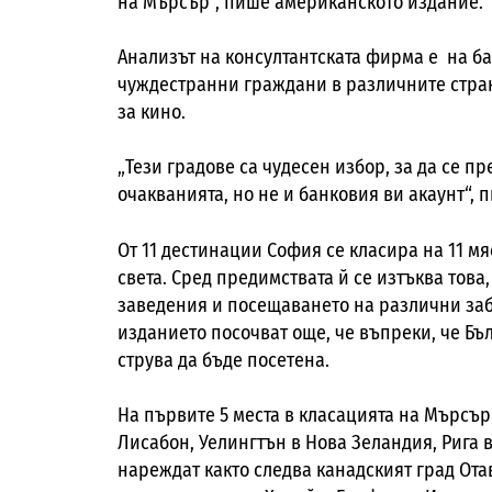
на
M
ърсър“, пише американското издание.
Анализът на консултантската фирма е на б
чуждестранни граждани в различните стран
за кино.
„Тези градове са чудесен избор, за да се пр
очакванията, но не и банковия ви акаунт“,
От 11 дестинации София се класира на 11 м
света. Сред предимствата й се изтъква това,
заведения и посещаването на различни заб
изданието посочват още, че въпреки, че Бъл
струва да бъде посетена.
На първите 5 места в класацията на Мърсър
Лисабон, Уелингтън в Нова Зеландия, Рига в
нареждат както следва канадският град Ота