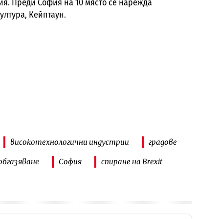
ия. Преди София на 10 място се нарежда
култура, Кейптаун.
високотехнологични индустрии
градове
обгазяване
София
спиране на Brexit