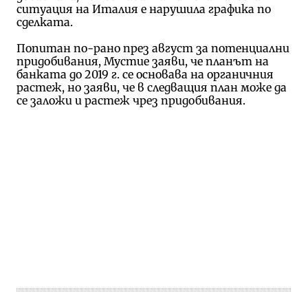
ситуация на Италия е нарушила графика по
сделката.
Попитан по-рано през август за потенциални
придобивания, Мустие заяви, че планът на
банката до 2019 г. се основава на органичния
растеж, но заяви, че в следващия план може да
се заложи и растеж чрез придобивания.