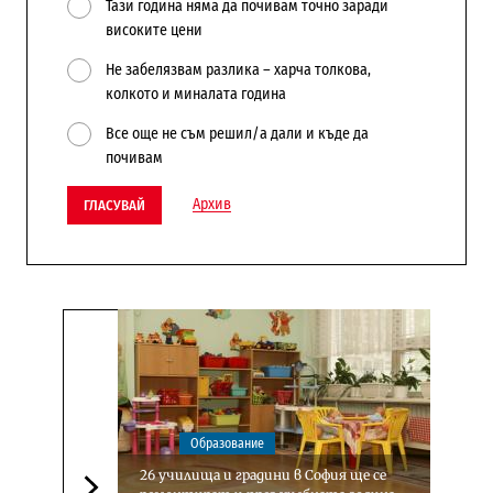
Тази година няма да почивам точно заради
високите цени
Не забелязвам разлика – харча толкова,
колкото и миналата година
Все още не съм решил/а дали и къде да
почивам
Архив
ГЛАСУВАЙ
Образование
26 училища и градини в София ще се