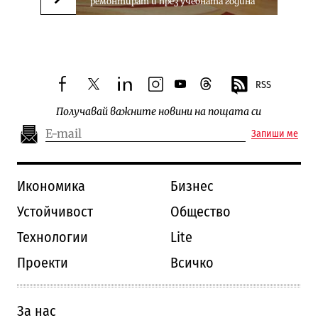
ремонтират и през учебната година
Следваща новина
RSS
facebook
twitter
linkedin
instagram
youtube
threads
Получавай важните новини на пощата си
Запиши ме
Икономика
Бизнес
Устойчивост
Общество
Технологии
Lite
Проекти
Всичко
За нас