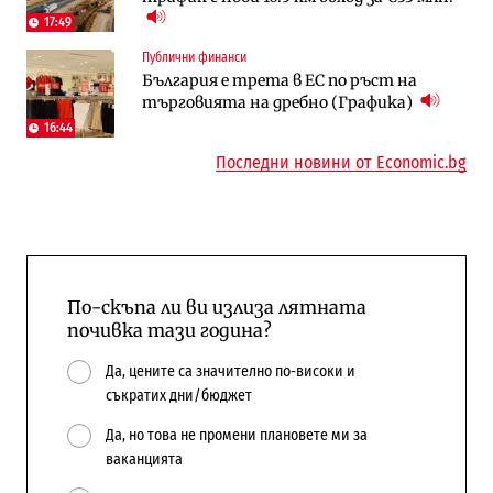
17:49
Публични финанси
Компании
Публични финанси
Общините вече зависят от
А1 отново е лидер при технологичните
България е трета в ЕС по ръст на
централната власт за 75% от
компании и системните интегратори
търговията на дребно (Графика)
бюджетите си
16:44
Последни новини от Economic.bg
По-скъпа ли ви излиза лятната
почивка тази година?
Да, цените са значително по-високи и
съкратих дни/бюджет
Да, но това не промени плановете ми за
ваканцията