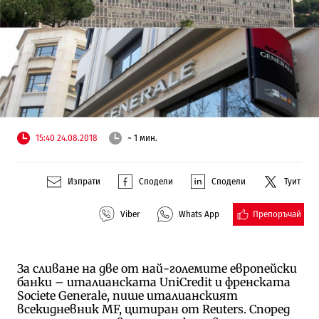
15:40 24.08.2018
~ 1 мин.
Изпрати
Сподели
Сподели
Туит
Препоръчай
Viber
Whats App
За сливане на две от най-големите европейски
банки – италианската UniCredit и френската
Societe Generale, пише италианският
всекидневник MF, цитиран от Reuters. Според