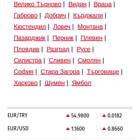
Велико Търново
|
Видин
|
Враца
|
Габрово
|
Добрич
|
Кърджали
|
Кюстендил
|
Ловеч
|
Монтана
|
Пазарджик
|
Перник
|
Плевен
|
Пловдив
|
Разград
|
Русе
|
Силистра
|
Сливен
|
Смолян
|
София
|
Стара Загора
|
Търговище
|
Хасково
|
Шумен
|
Ямбол
EUR/TRY
54.9800
0.0182
EUR/USD
1.1600
0.8660