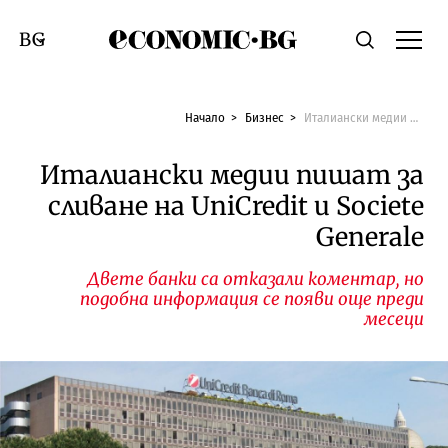
Economic.bg
Търсене
Смяна на език
Начало
Бизнес
Италиански медии пишат за сливане на UniCredit и Societe Generale
Италиански медии пишат за
сливане на UniCredit и Societe
Generale
Двете банки са отказали коментар, но
подобна информация се появи още преди
месеци