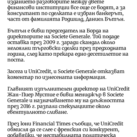
изданието разговорите между двете
финансови институции все още се водят, а за
консултант по сделката е избран банкерът,
част от фамилията Родшилд, Даниел Бътън.
Бътън е бивш председател на Борда на
директорите на Societe Generale. Той подаде
оставка през 2009 г. заради скандал около
нелоялни търговски сделки през предходната
година, след като прекара едно десетилетие на
поста.
Засега и UniCredit, и Societe Generale отказват
коментар по изнесената информация.
Главният изпълнителен директор на UniCredit
Жан-Пиер Мустие е бивш мениджър в Societe
Generale и назначаването му на длъжността
през 2016 г. разпали спекулациите около
евентуалното сливане.
През юни Financial Times съобщи, че UniCredit
обмисля да се слее с френския си конкурент,
добавяйки, че нестабилната политическа