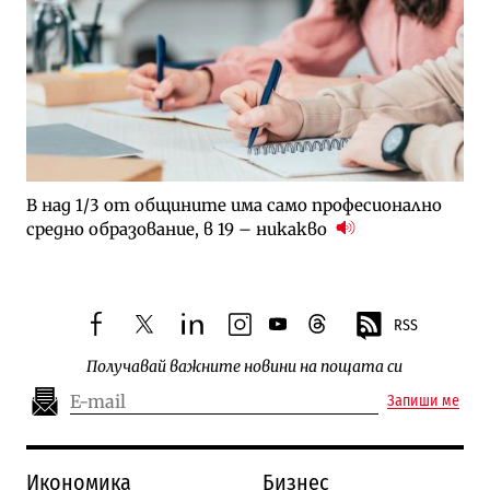
В над 1/3 от общините има само професионално
средно образование, в 19 – никакво
RSS
facebook
twitter
linkedin
instagram
youtube
threads
Получавай важните новини на пощата си
Запиши ме
Икономика
Бизнес