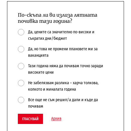
По-скъпа ли ви излиза лятната
почивка тази година?
Да, цените са значително по-високи и
съкратих дни/бюджет
Да, но това не промени плановете ми за
ваканцията
Тази година няма да почивам точно заради
високите цени
Не забелязвам разлика – харча толкова,
колкото и миналата година
Все още не съм решил/а дали и къде да
почивам
Архив
ГЛАСУВАЙ