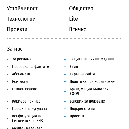
Устойчивост
Общество
Технологии
Lite
Проекти
Всичко
За нас
За реклама
Защита на личните данни
Проверка на фактите
Екип
Абонамент
Карта на сайта
Контакти
Политика при коригиране
Етичен кодекс
Бранд Медия България
ЕООД
Кариера при нас
Условия за ползване
Профил на купувача
Подкрепете ни
Конфигурация на
Проекти
бисквитки по ЕИЗ
Медиен календар