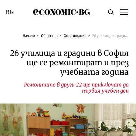
Economic.bg
Търсене
Смяна на език
Начало
Общество
Образование
26 училища и градини в София ще се ремонтират и през учебната година
26 училища и градини в София
ще се ремонтират и през
учебната година
Ремонтите в други 22 ще приключат до
първия учебен ден