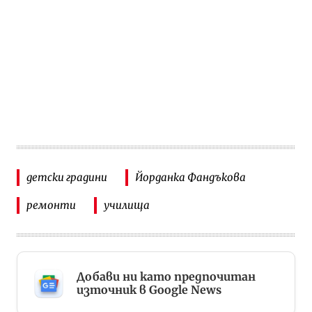
детски градини
Йорданка Фандъкова
ремонти
училища
Добави ни като предпочитан
източник в Google News