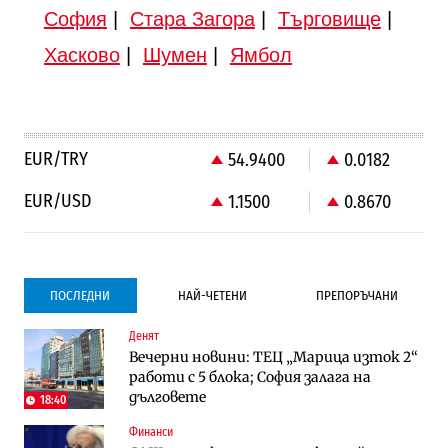
София
|
Стара Загора
|
Търговище
|
Хасково
|
Шумен
|
Ямбол
EUR/TRY
54.9400
0.0182
EUR/USD
1.1500
0.8670
ПОСЛЕДНИ
НАЙ-ЧЕТЕНИ
ПРЕПОРЪЧАНИ
Денят
Градоустройство
Компании
Вечерни новини: ТЕЦ „Марица изток 2“
Столична община избра изпълнител за
Vivacom предлага над 150 устройства с
работи с 5 блока; София залага на
преместването на трамвайното
90% отстъпка през август
дълговете
трасе по бул. „Скобелев“
18:40
Финанси
Компании
To:know