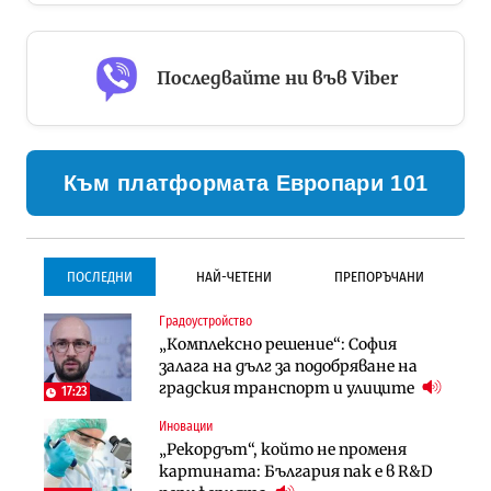
Последвайте ни във Viber
Към платформата Европари 101
ПОСЛЕДНИ
НАЙ-ЧЕТЕНИ
ПРЕПОРЪЧАНИ
Градоустройство
Градоустройство
Инфраструктура
„Комплексно решение“: София
Столична община избра
Проектирането на тунела под
залага на дълг за подобряване на
изпълнител за преместването на
Петрохан ще върви паралелно с
градския транспорт и улиците
трамвайното трасе по бул.
екологичните оценки
17:23
„Скобелев“
Иновации
Компании
Инфраструктура
„Рекордът“, който не променя
„Хювефарма“ подписа договор за
Проектирането на тунела под
картината: България пак е в R&D
придобиване на Euroapi Italy