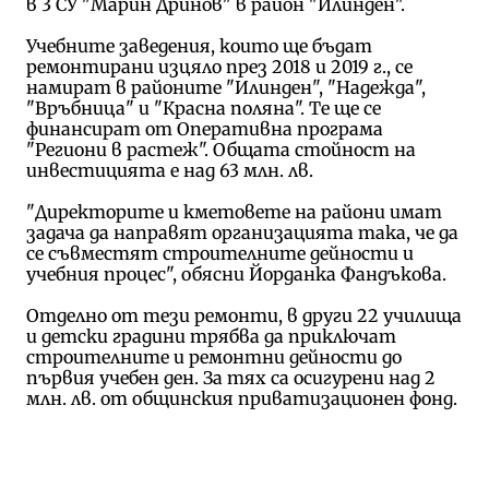
в 3 СУ "Марин Дринов" в район "Илинден".
Учебните заведения, които ще бъдат
ремонтирани изцяло през 2018 и 2019 г., се
намират в районите "Илинден", "Надежда",
"Връбница" и "Красна поляна". Те ще се
финансират от Оперативна програма
"Региони в растеж". Общата стойност на
инвестицията е над 63 млн. лв.
"Директорите и кметовете на райони имат
задача да направят организацията така, че да
се съвместят строителните дейности и
учебния процес", обясни Йорданка Фандъкова.
Отделно от тези ремонти, в други 22 училища
и детски градини трябва да приключат
строителните и ремонтни дейности до
първия учебен ден. За тях са осигурени над 2
млн. лв. от общинския приватизационен фонд.