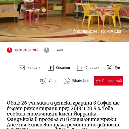
©
ECONOMIC.BG /
ECONOMIC.BG
16:50 24.08.2018
~ 1 мин.
Изпрати
Сподели
Сподели
Туит
Препоръчай
Viber
Whats App
Общо 26 училища и детски градини в София ще
бъдат ремонтирани през 2018 и 2019 г. Това
съобщи столичният кмет Йорданка
Фандъкова в профила си в социалните мрежи.
Днес тя е инспектирала ремонтите дейности