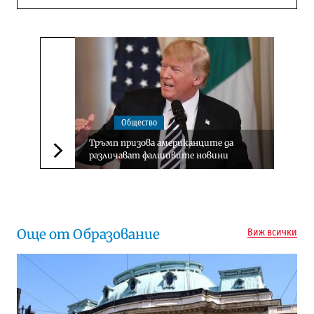
Общество
Тръмп призова американците да
различават фалшивите новини
Следваща новина
Още от Образование
Виж всички