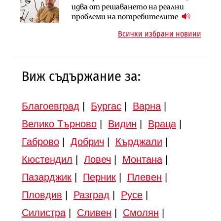
АПИ възложи промяната на
Вторият мост над Варненското
идва от решаването на реални
парцеларния план за
езеро става част от бъдещата
проблеми на потребителите
магистралата Русе – Велико
магистрала „Черно море“
Всички избрани новини
Търново
Виж съдържание за:
Благоевград
|
Бургас
|
Варна
|
Велико Търново
|
Видин
|
Враца
|
Габрово
|
Добрич
|
Кърджали
|
Кюстендил
|
Ловеч
|
Монтана
|
Пазарджик
|
Перник
|
Плевен
|
Пловдив
|
Разград
|
Русе
|
Силистра
|
Сливен
|
Смолян
|