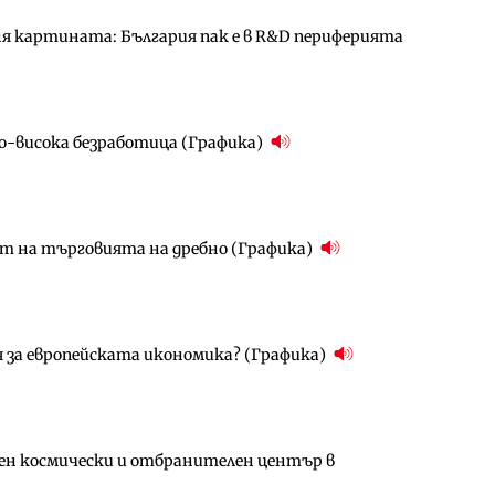
ня картината: България пак е в R&D периферията
д Петрохан ще върви паралелно с екологичните
за придобиване на Euroapi Italy
по-висока безработица (Графика)
ото езеро става част от бъдещата магистрала
ователен пазар има огромен потенциал за растеж
ст на търговията на дребно (Графика)
ен космически и отбранителен център в
ълнител за преместването на трамвайното
я за европейската икономика? (Графика)
амо още няколко седмици, ако сушата продължи
ългария продължава да се охлажда (Графика)
ен космически и отбранителен център в
за придобиване на Euroapi Italy
ъчните оценки на имотите може да бъдат