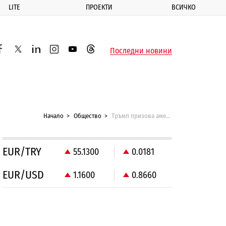
LITE
ПРОЕКТИ
ВСИЧКО
ик
Последни новини
acebook
twitter
linkedin
instagram
youtube
threads
Начало
Общество
Тръмп призова американците да различават фалшивите новини
EUR/TRY
55.1300
0.0181
EUR/USD
1.1600
0.8660