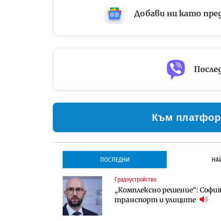
Добави ни като пре
Послед
Към платфор
ПОСЛЕДНИ
НА
Градоустройство
Градоустройство
Инфраструктура
„Комплексно решение“: София 
Столична община избра изп
Проектирането на тунела по
транспорт и улиците
трасе по бул. „Скобелев“
оценки