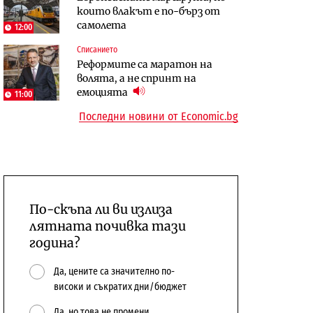
които влакът е по-бърз от
център в Доброславци
самолета
12:00
Енергетика
Регулации
Списанието
АЕЦ „Козлодуй“ ще работи
Лекарствата за редки болести
Реформите са маратон на
само още няколко седмици, ако
попадат в капан на
волята, а не спринт на
сушата продължи
обществените поръчки?
емоцията
11:00
Последни новини от Economic.bg
По-скъпа ли ви излиза
лятната почивка тази
година?
Да, цените са значително по-
високи и съкратих дни/бюджет
Да, но това не промени