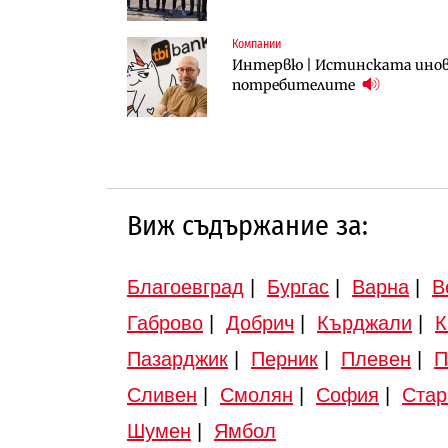
Компании
Инфраструктура
Инфраструктура
Интервю | Истинската инова
АПИ възложи промяната на п
Вторият мост над Варненск
потребителите
Търново
„Черно море“
Виж съдържание за:
Благоевград
|
Бургас
|
Варна
|
В
Габрово
|
Добрич
|
Кърджали
|
К
Пазарджик
|
Перник
|
Плевен
|
П
Сливен
|
Смолян
|
София
|
Стар
Шумен
|
Ямбол