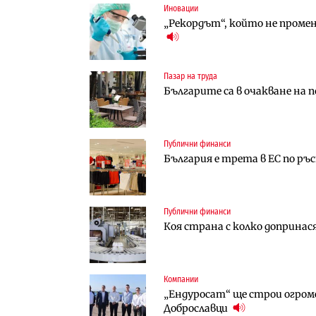
Иновации
Инфраструктура
Компании
„Рекордът“, който не проме
Проектирането на тунела по
„Хювефарма“ подписа договор 
оценки
Пазар на труда
Инфраструктура
Финанси
Българите са в очакване на 
Вторият мост над Варненск
RATE | Българският застрах
„Черно море“
Публични финанси
Компании
Градоустройство
България е трета в ЕС по ръ
„Ендуросат“ ще строи огром
Столична община избра изп
Доброславци
трасе по бул. „Скобелев“
Публични финанси
Енергетика
Финанси
Коя страна с колко допринас
АЕЦ „Козлодуй“ ще работи с
Ипотечното кредитиране в Б
Компании
Компании
Публични финанси
„Ендуросат“ ще строи огром
„Хювефарма“ подписа договор 
След 20 години застой: Дан
Доброславци
вдигнати