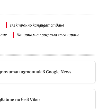
електронно кандидатстване
ване
Национална програма за саниране
дпочитан източник в Google News
вайте ни във Viber