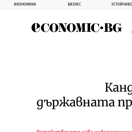
ИКОНОМИКА
БИЗНЕС
УСТОЙЧИВО
Eco
Кан
държавната про
Разработваната нова информационна