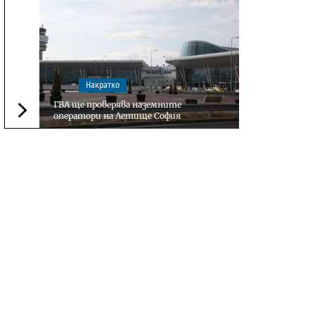
Накратко
ГВА ще проверява наземните
оператори на Летище София
Следваща новина