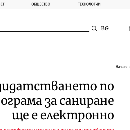
СТ
ОБЩЕСТВО
ТЕХНОЛОГИИ
nomic.bg
Търсене
Смяна на ез
f
Търси
Начало
дидатстването по
грама за саниране
ще е електронно
 платформа има за цел да улесни подаването