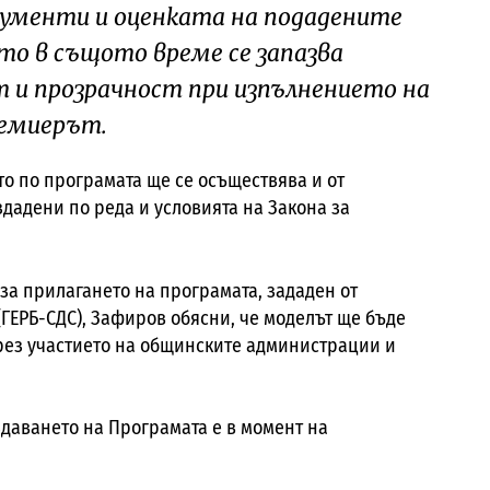
кументи и оценката на подадените
ато в същото време се запазва
 и прозрачност при изпълнението на
ремиерът.
то по програмата ще се осъществява и от
здадени по реда и условията на Закона за
за прилагането на програмата, зададен от
ГЕРБ-СДС), Зафиров обясни, че моделът ще бъде
рез участието на общинските администрации и
здаването на Програмата е в момент на