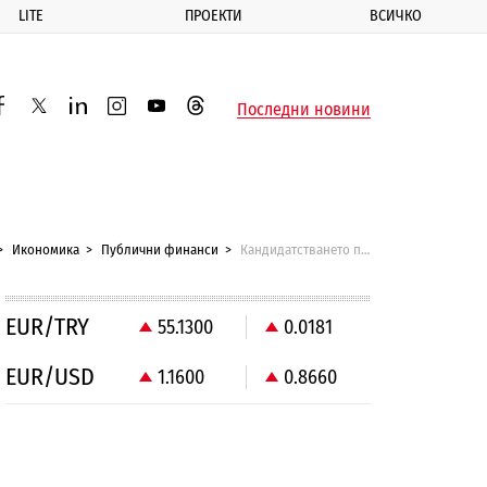
LITE
ПРОЕКТИ
ВСИЧКО
ик
Последни новини
acebook
twitter
linkedin
instagram
youtube
threads
Икономика
Публични финанси
Кандидатстването по държавната програма за саниране ще е електронно
EUR/TRY
55.1300
0.0181
EUR/USD
1.1600
0.8660