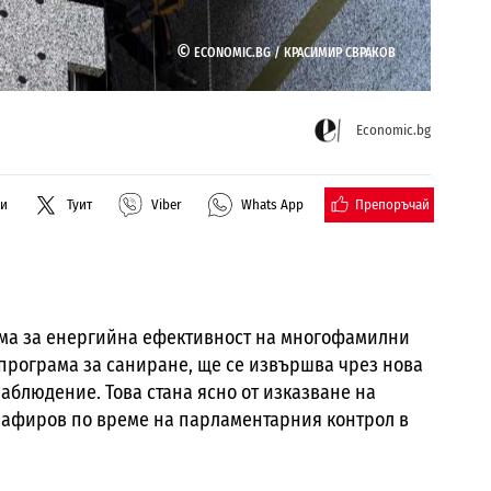
©
ECONOMIC.BG /
КРАСИМИР СВРАКОВ
Economic.bg
Препоръчай
ли
Туит
Viber
Whats App
ма за енергийна ефективност на многофамилни
програма за саниране, ще се извършва чрез нова
блюдение. Това стана ясно от изказване на
Зафиров по време на парламентарния контрол в