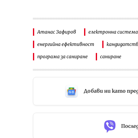
Атанас Зафиров
електронна система
енергийна ефективност
кандидатст
програма за саниране
саниране
Добави ни като пре
Послед