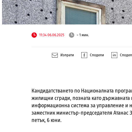
11:34 06.06.2025
~ 1 мин.
Изпрати
Сподели
Споде
Кандидатстването по Националната програ
жилищни сгради, позната като държавната 
информационна система за управление и на
заместник министър-председателя Атанас 
петък, 6 юни.