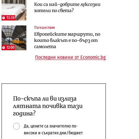
Кои са най-добрите луксозни
център в Доброславци
хотели по света?
Енергетика
Регулации
13:30
АЕЦ „Козлодуй“ ще работи
Лекарствата за редки болести
Пътешествия
само още няколко седмици, ако
попадат в капан на
Европейските маршрути, по
сушата продължи
обществените поръчки?
които влакът е по-бърз от
самолета
12:00
Последни новини от Economic.bg
По-скъпа ли ви излиза
лятната почивка тази
година?
Да, цените са значително по-
високи и съкратих дни/бюджет