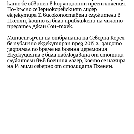
като бе обвинен в корупционни престъпления.
По-късно с
евернокорейският лидер
екзекутира 11 високопоставени служители в
Пхенян, които са били приближени на чичото-
предател Джан Сон-тхек.
Министърът на отбраната на Северна Корея
бе публично екзекутиран през 2015 г., защото
задрямал по време на военна церемония.
Екзекуцията е била наблюдавана от стотици
служители във военния лагер, което се намира
на 14 мили северно от столицата Пхенян.