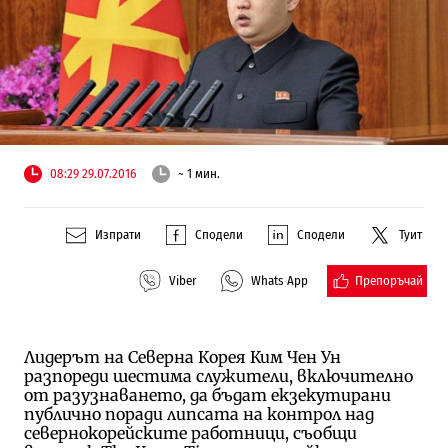
08:29 29.07.2016
~ 1 мин.
Изпрати
Сподели
Сподели
Туит
Препоръчай
Viber
Whats App
Лидерът на Северна Корея Ким Чен Ун
разпореди шестима служители, включително
от разузнаването, да бъдат екзекутирани
публично поради липсата на контрол над
севернокорейските работници, съобщи