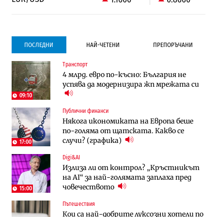
ПОСЛЕДНИ
НАЙ-ЧЕТЕНИ
ПРЕПОРЪЧАНИ
Транспорт
Градоустройство
Компании
4 млрд. евро по-късно: България не
Столична община избра изпълнител за
Vivacom предлага над 150 устройства с
успява да модернизира жп мрежата си
преместването на трамвайното
90% отстъпка през август
трасе по бул. „Скобелев“
09:10
Публични финанси
Компании
Градоустройство
Някога икономиката на Европа беше
Vivacom предлага над 150 устройства с
Столична община избра изпълнител за
по-голяма от щатската. Какво се
90% отстъпка през август
преместването на трамвайното
случи? (графика)
трасе по бул. „Скобелев“
17:00
Digi&AI
Компании
Енергетика
Излиза ли от контрол? „Кръстникът
„Ендуросат“ ще строи огромен
Държавният ТЕЦ „Марица изток 2“
на AI“ за най-голямата заплаха пред
космически и отбранителен център в
работи с 5 блока
човечеството
Доброславци
15:00
Пътешествия
Енергетика
Компании
Кои са най-добрите луксозни хотели по
Държавният ТЕЦ „Марица изток 2“
„Ендуросат“ ще строи огромен