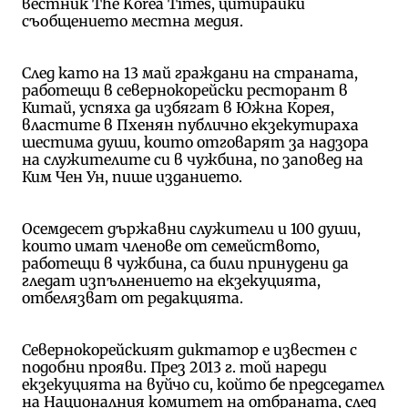
вестник The Korea Times, цитирайки
съобщението местна медия.
След като на 13 май граждани на страната,
работещи в севернокорейски ресторант в
Китай, успяха да избягат в Южна Корея,
властите в Пхенян публично екзекутираха
шестима души, които отговарят за надзора
на служителите си в чужбина, по заповед на
Ким Чен Ун, пише изданието.
Осемдесет държавни служители и 100 души,
които имат членове от семейството,
работещи в чужбина, са били принудени да
гледат изпълнението на екзекуцията,
отбелязват от редакцията.
Севернокорейският диктатор е известен с
подобни прояви. През 2013 г. той нареди
екзекуцията на вуйчо си, който бе председател
на Националния комитет на отбраната, след