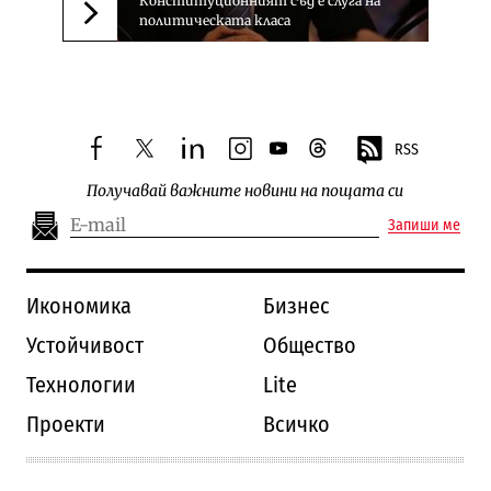
Конституционният съд е слуга на
политическата класа
Следваща новина
RSS
facebook
twitter
linkedin
instagram
youtube
threads
Получавай важните новини на пощата си
Запиши ме
Икономика
Бизнес
Устойчивост
Общество
Технологии
Lite
Проекти
Всичко