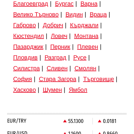
Благоевград
|
Бургас
|
Варна
|
Велико Търново
|
Видин
|
Враца
|
Габрово
|
Добрич
|
Кърджали
|
Кюстендил
|
Ловеч
|
Монтана
|
Пазарджик
|
Перник
|
Плевен
|
Пловдив
|
Разград
|
Русе
|
Силистра
|
Сливен
|
Смолян
|
София
|
Стара Загора
|
Търговище
|
Хасково
|
Шумен
|
Ямбол
EUR/TRY
55.1300
0.0181
EUR/USD
1.1600
0.8660