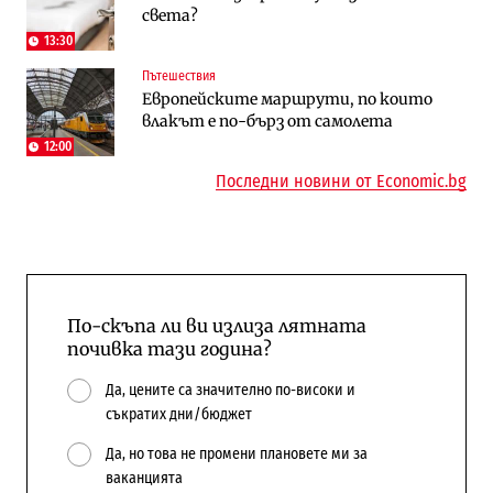
света?
работи с 5 блока
космически и отбранителен център в
Доброславци
13:30
Пътешествия
Енергетика
Регулации
Европейските маршрути, по които
АЕЦ „Козлодуй“ ще работи само още
Лекарствата за редки болести
влакът е по-бърз от самолета
няколко седмици, ако сушата продължи
попадат в капан на обществените
поръчки?
12:00
Последни новини от Economic.bg
По-скъпа ли ви излиза лятната
почивка тази година?
Да, цените са значително по-високи и
съкратих дни/бюджет
Да, но това не промени плановете ми за
ваканцията