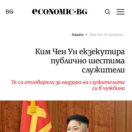
Economic.bg
Търсене
Смяна на език
Начало
Ким Чен Ун екзекутира публично шестима служители
Ким Чен Ун екзекутира
публично шестима
служители
Те са отговаряли за надзора на служителите
си в чужбина