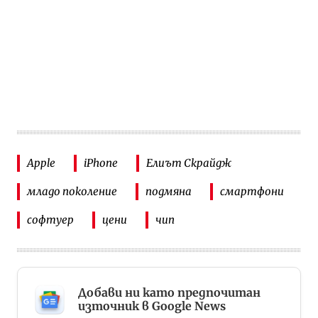
Apple
iPhone
Елиът Скрайдж
младо поколение
подмяна
смартфони
софтуер
цени
чип
Добави ни като предпочитан
източник в Google News