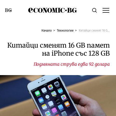
Economic.bg
Търсене
Смяна на език
Начало
Технологии
Китайци сменят 16 GB памет на iPhone със 128 GB
Китайци сменят 16 GB памет
на iPhone със 128 GB
Подмяната струва едва 92 долара