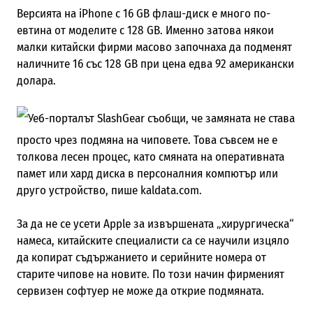
Версията на iPhone с 16 GB флаш-диск е много по-
евтина от моделите с 128 GB.
Именно затова някои
м
алки китайски фирми масово започнаха да подменят
наличните 16 със 128 GB при цена едва 92 американски
долара.
Уеб-порталът SlashGear съобщи, че замяната не става
просто чрез подмяна на чиповете. Това съвсем не е
толкова лесен процес, като смяната на оперативната
памет или хард диска в персоналния компютър или
друго устройство, пише kaldata.com.
За да не се усет
и
Apple за извършената
„
хирургическа
“
намеса, китайските специалисти са се научили изцяло
да копират съдържанието и серийните номера от
старите чипове на новите. По този начин фирменият
сервизен софтуер не може да открие подмяната.