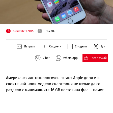
23:50 06.11.2015
~ 1 мин.
Изпрати
Сподели
Сподели
Туит
Препоръчай
Viber
Whats App
Американск
ия
т
технологичен гигант
Apple дори и в
своите най-нови модели смартфони не желае да се
раздели с
минималните
16 GB постоянна флаш-памет.