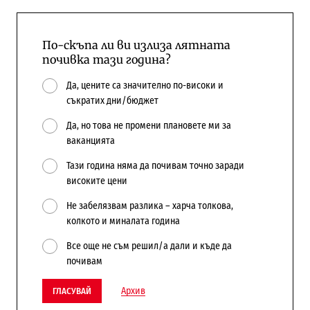
По-скъпа ли ви излиза лятната
почивка тази година?
Да, цените са значително по-високи и
съкратих дни/бюджет
Да, но това не промени плановете ми за
ваканцията
Тази година няма да почивам точно заради
високите цени
Не забелязвам разлика – харча толкова,
колкото и миналата година
Все още не съм решил/а дали и къде да
почивам
Архив
ГЛАСУВАЙ