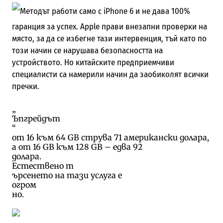
Методът работи само с iPhone 6 и не дава 100%
гаранция за успех. Apple прави внезапни проверки на
място, за да се избегне тази интервенция, тъй като по
този начин се нарушава безопасността на
устройството. Но китайските предприемчиви
специалисти са намерили начин да заобиколят всички
пречки.
„
Ъпгрейдът
“
от 16 към 64 GB струва 71 американски долара,
а от 16 GB към 128 GB – едва 92
долара.
Естествено т
ърсенето на тази услуга е
огром
но.