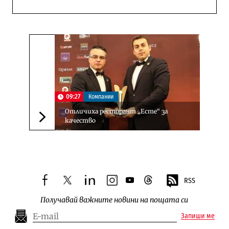
09:27
Компании
Отличиха ресторант „Есте“ за
качество
Следваща новина
RSS
facebook
twitter
linkedin
instagram
youtube
threads
Получавай важните новини на пощата си
Запиши ме