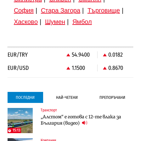
София
|
Стара Загора
|
Търговище
|
Хасково
|
Шумен
|
Ямбол
EUR/TRY
54.9400
0.0182
EUR/USD
1.1500
0.8670
ПОСЛЕДНИ
НАЙ-ЧЕТЕНИ
ПРЕПОРЪЧАНИ
Транспорт
Градоустройство
Компании
„Алстом“ е готова с 12-те влака за
Столична община избра изпълнител за
Vivacom предлага над 150 устройства с
България (видео)
преместването на трамвайното
90% отстъпка през август
трасе по бул. „Скобелев“
15:13
Компании
Компании
To:know