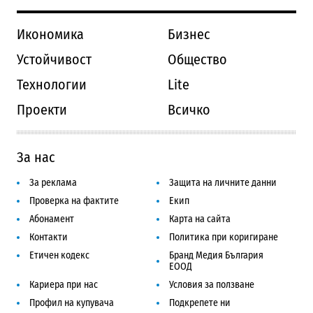
Икономика
Бизнес
Устойчивост
Общество
Технологии
Lite
Проекти
Всичко
За нас
За реклама
Защита на личните данни
Проверка на фактите
Екип
Абонамент
Карта на сайта
Контакти
Политика при коригиране
Етичен кодекс
Бранд Медия България
ЕООД
Кариера при нас
Условия за ползване
Профил на купувача
Подкрепете ни