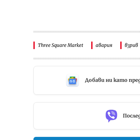
Three Square Market
авария
взрив
Добави ни като пре
Послед