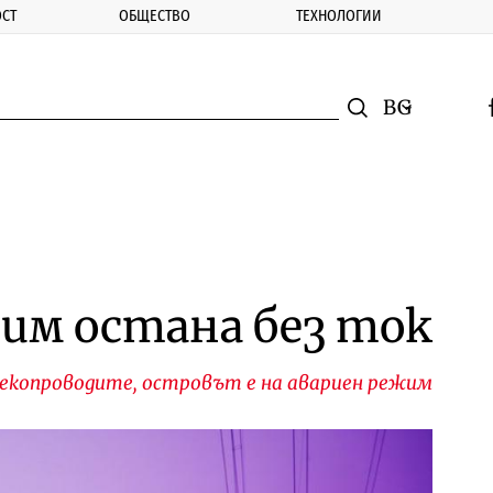
СТ
ОБЩЕСТВО
ТЕХНОЛОГИИ
nomic.bg
Търсене
Смяна на ез
f
Търси
им остана без ток
лекопроводите, островът е на авариен режим