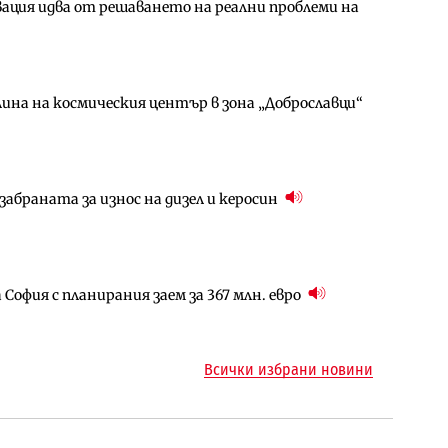
ция идва от решаването на реални проблеми на
амо още няколко седмици, ако сушата продължи
ългария продължава да се охлажда (Графика)
ина на космическия център в зона „Доброславци“
за придобиване на Euroapi Italy
ъчните оценки на имотите може да бъдат
абраната за износ на дизел и керосин
арцеларния план за магистралата Русе – Велико
ото езеро става част от бъдещата магистрала
София с планирания заем за 367 млн. евро
ъм надзора на двете метростанции в „Люлин“
ма „на ръчно управление“ общинската
Всички избрани новини