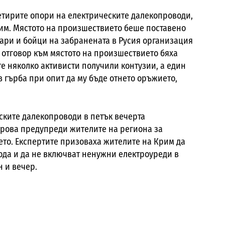
четирите опори на електрическите далекопроводи,
рим. Мястото на произшествието беше поставено
тари и бойци на забранената в Русия организация
В отговор към мястото на произшествието бяха
е няколко активисти получили контузии, а един
 гърба при опит да му бъде отнето оръжието,
ките далекопроводи в петък вечерта
трова предупреди жителите на региона за
то. Експертите призоваха жителите на Крим да
вода и да не включват ненужни електроуреди в
 и вечер.