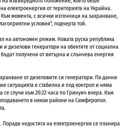
а на извънредното положение, което беше
на електроенергия от територията на Украйна.
. Към момента, с всички източници на захранване,
лагоприятни условия", подчерта той.
л на автономен режим. Новата руска република
и и дизелови генератори на обектите от социална
а бъдат получени от вятърна и слънчева енергия
хранване от дизеловите си генератори. По данни
ии ситуацията е стабилна и под контрол и няма
 се случи към 20:22 часа по Гринуич вчера. Към
роподаването в някои райони на Симферопол.
та.
. Поради недостига на електроенергия се планира