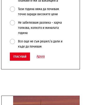
плановете ми за ваканцията
Тази година няма да почивам
точно заради високите цени
Не забелязвам разлика – харча
толкова, колкото и миналата
година
Все още не съм решил/а дали и
къде да почивам
Архив
ГЛАСУВАЙ