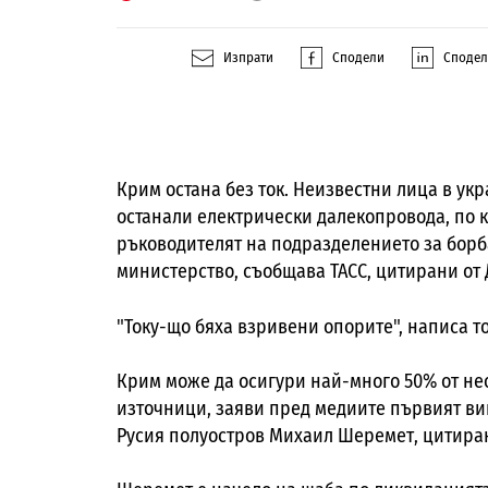
Изпрати
Сподели
Споде
Крим остана без ток. Неизвестни лица в ук
останали електрически далекопровода, по к
ръководителят на подразделението за борб
министерство, съобщава ТАСС, цитирани от 
"Току-що бяха взривени опорите", написа т
Крим може да осигури най-много 50% от не
източници, заяви пред медиите първият в
Русия полуостров Михаил Шеремет, цитиран