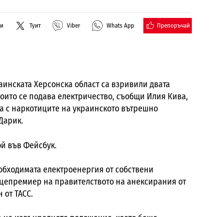
Препоръчай
ли
Туит
Viber
Whats App
раинската Херсонска област
са взривили двата
оито се подава електричество, съобщи Илия Кива,
а с наркотиците на украинското вътрешно
Дарик.
ой във Фейсбук.
обходимата електроенергия от собствени
ицепремиер на правителството на анексирания от
 от ТАСС.