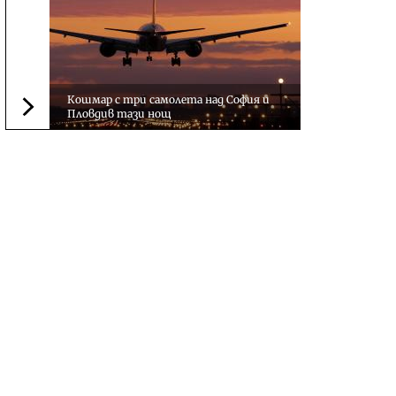
Кошмар с три самолета над София и
Пловдив тази нощ
Следваща новина