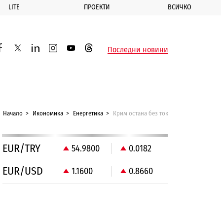
LITE
ПРОЕКТИ
ВСИЧКО
ик
Последни новини
acebook
twitter
linkedin
instagram
youtube
threads
Начало
Икономика
Енергетика
Крим остана без ток
EUR/TRY
54.9800
0.0182
EUR/USD
1.1600
0.8660