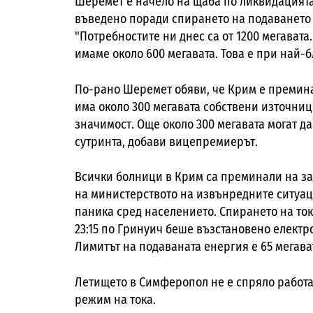
Шеремет е начело на щаба по ликвидацият
въведено поради спирането на подаването 
"Потребностите ни днес са от 1200 мегавата
имаме около 600 мегавата. Това е при най-б
По-рано Шеремет обяви, че Крим е премина
има около 300 мегавата собствени източниц
значимост. Още около 300 мегавата могат д
сутринта, добави вицепремиерът.
Всички болници в Крим са преминали на за
на министерството на извънредните ситуац
паника сред населението. Спирането на тока
23:15 по Гринуич беше възстановено елект
Лимитът на подаваната енергия е 65 мегава
Летището в Симферопол не е спряло работа
режим на тока.