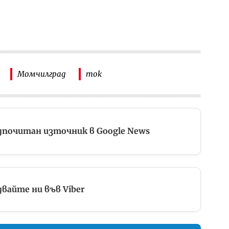
Момчилград
ток
дпочитан източник в Google News
вайте ни във Viber