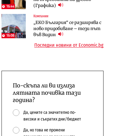
(Графика)
откажат напълно от Google
население и все повече сгради
16:44
Компании
Публични финанси
Компании
„ЕКО България“ се разширява с
Общините вече зависят от
А1 отново е лидер при
ново придобиване – този път
централната власт за 75% от
технологичните компании и
във Видин
16:08
бюджетите си
системните интегратори
Последни новини от Economic.bg
По-скъпа ли ви излиза
лятната почивка тази
година?
Да, цените са значително по-
високи и съкратих дни/бюджет
Да, но това не промени