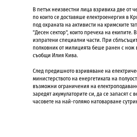
В петък неизвестни лица взривиха две от 
по които се доставяше електроенергия в К
под охраната на активисти на кримските та
"Десен сектор", които пречеха на екипите. 
изпратени специални части. При сблъсъцит
полковник от милицията беше ранен с нож в
съобщи Илия Кива.
След предишното взривяване на електричес
министерството на енергетиката на полуос
възможни ограничения на електроподаване
заредят акумулаторите си, да се запасят с 
часовете на най-голямо натоварване сутрин