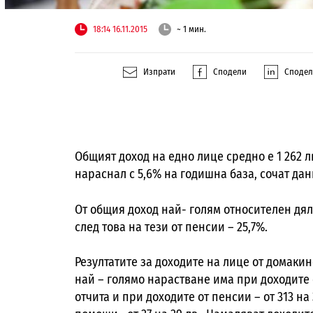
18:14 16.11.2015
~ 1 мин.
Изпрати
Сподели
Споде
Общият доход на едно лице средно е 1 262 лв
нараснал с 5,6% на годишна база, сочат дан
От общия доход най- голям относителен дял 
след това на тези от пенсии – 25,7%.
Резултатите за доходите на лице от домаки
най – голямо нарастване има при доходите от
отчита и при доходите от пенсии – от 313 н