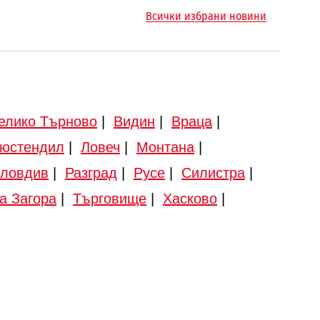
Всички избрани новини
елико Търново
|
Видин
|
Враца
|
юстендил
|
Ловеч
|
Монтана
|
ловдив
|
Разград
|
Русе
|
Силистра
|
а Загора
|
Търговище
|
Хасково
|