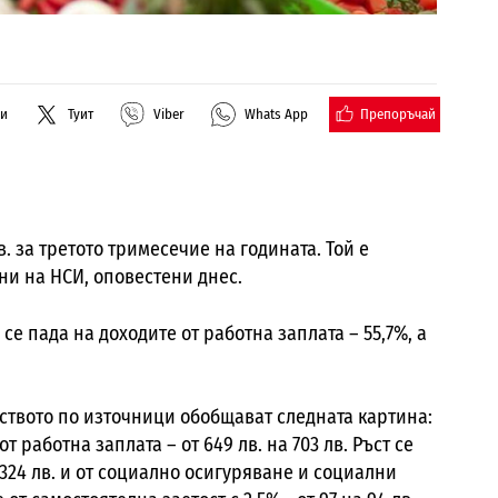
Препоръчай
ли
Туит
Viber
Whats App
. за третото тримесечие на годината. Той е
ни на НСИ, оповестени днес.
се пада на доходите от работна заплата – 55,7%, а
нството по източници обобщават следната картина:
 работна заплата – от 649 лв. на 703 лв. Ръст се
а 324 лв. и от социално осигуряване и социални