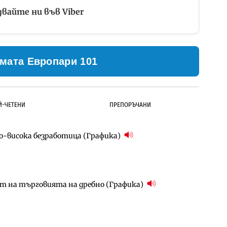
вайте ни във Viber
мата Европари 101
Й-ЧЕТЕНИ
ПРЕПОРЪЧАНИ
по-висока безработица (Графика)
ълнител за преместването на трамвайното
д Петрохан ще върви паралелно с екологичните
ст на търговията на дребно (Графика)
д Петрохан ще върви паралелно с екологичните
за придобиване на Euroapi Italy