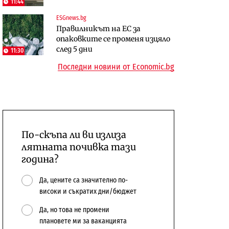
11:44
откажат напълно от Google
център в Доброславци
ESGnews.bg
Енергетика
Правилникът на ЕС за
Компании
Държавният ТЕЦ „Марица
опаковките се променя изцяло
„Ендуросат“ ще строи огромен
изток 2“ работи с 5 блока
след 5 дни
11:30
космически и отбранителен
10:12
Последни новини от Economic.bg
център в Доброславци
По-скъпа ли ви излиза
лятната почивка тази
година?
Да, цените са значително по-
високи и съкратих дни/бюджет
Да, но това не промени
плановете ми за ваканцията