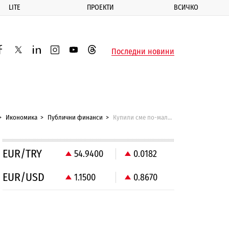
LITE
ПРОЕКТИ
ВСИЧКО
ик
Последни новини
acebook
twitter
linkedin
instagram
youtube
threads
Икономика
Публични финанси
Купили сме по-малко хранителни стоки спрямо година по-рано
EUR/TRY
54.9400
0.0182
EUR/USD
1.1500
0.8670