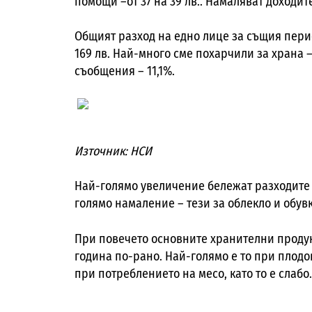
помощи –от 37 на 39 лв.. Намаляват доходите 
Общият разход на едно лице за същия перио
169 лв. Най-много сме похарчили за храна –
съобщения – 11,1%.
Източник: НСИ
Най-голямо увеличение бележат разходите з
голямо намаление – тези за облекло и обувк
При повечето основните хранителни проду
година по-рано. Най-голямо е то при плодо
при потреблението на месо, като то е слабо