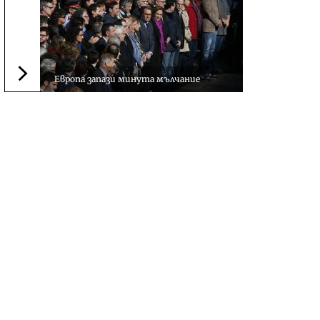
Европа запази минута мълчание
Следваща новина