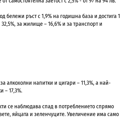
от самостоятелна заетост с 2,5% - от 97 на 94 лв.
д бележи ръст с 1,9% на годишна база и достига 1
 32,5%, за жилище – 16,6% и за транспорт и
а алкохолни напитки и цигари – 11,3%, а най-
и – 17,3%.
кти се наблюдава спад в потреблението спрямо
вете, яйцата и зеленчуците. Увеличение има само
.