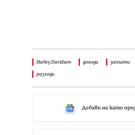
Harley Davidson
доходи
заплати
разходи
Добави ни като пре