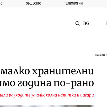
СТ
ОБЩЕСТВО
ТЕХНОЛОГИИ
nomic.bg
Търсене
Смяна на ез
f
Търси
Начало
-малко хранителни
ямо година по-рано
нали разходите за алкохолни напитки и цигари