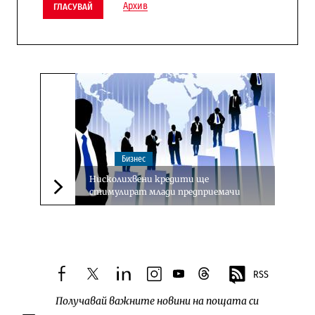
Архив
ГЛАСУВАЙ
Бизнес
Нисколихвени кредити ще
стимулират млади предприемачи
Следваща новина
RSS
facebook
twitter
linkedin
instagram
youtube
threads
Получавай важните новини на пощата си