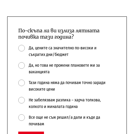
По-скъпа ли ви излиза лятната
почивка тази година?
Да, цените са значително по-високи и
съкратих дни/бюджет
Да, но това не промени плановете ми за
ваканцията
Тази година няма да почивам точно заради
високите цени
Не забелязвам разлика – харча толкова,
колкото и миналата година
Все още не съм решил/а дали и къде да
почивам