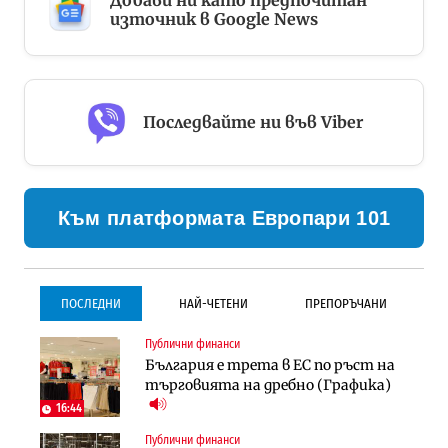
Добави ни като предпочитан
източник в Google News
Последвайте ни във Viber
Към платформата Европари 101
ПОСЛЕДНИ
НАЙ-ЧЕТЕНИ
ПРЕПОРЪЧАНИ
Публични финанси
Инфраструктура
Инфраструктура
България е трета в ЕС по ръст на
Проектирането на тунела под
Проектирането на тунела под
търговията на дребно (Графика)
Петрохан ще върви паралелно с
Петрохан ще върви паралелно с
екологичните оценки
екологичните оценки
16:44
Публични финанси
Градоустройство
Компании