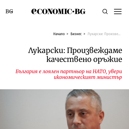
Economic.bg
Търсене
Смяна на език
Начало
Бизнес
Лукарски: Произвеждаме качествено оръжие
Лукарски: Произвеждаме
качествено оръжие
България е лоялен партньор на НАТО, увери
икономическият министър