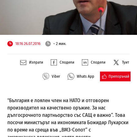
18:16 26.07.2016
~ 2 мин.
Изпрати
Сподели
Сподели
Туит
Препоръчай
Viber
Whats App
"България е лоялен член на НАТО и отговорен
производител на качествено оръжие. За нас
дългосрочното партньорство със САЩ е важно“. Това
посочи министърът на икономиката Божидар Лукарски
по време на среща във „ВМЗ-Сопот“ с