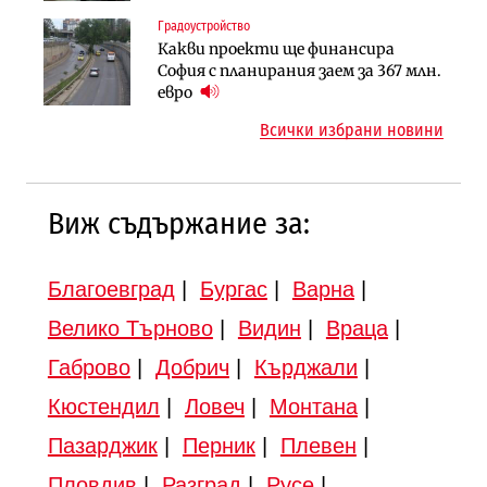
магистралата Русе – Велико
Градоустройство
Инфраструктура
Търново
Какви проекти ще финансира
Вторият мост над Варненското
Градоустройство
София с планирания заем за 367 млн.
езеро става част от бъдещата
Шест кандидата с интерес към
евро
магистрала „Черно море“
надзора на двете метростанции в
Всички избрани новини
„Люлин“
Виж съдържание за:
Благоевград
|
Бургас
|
Варна
|
Велико Търново
|
Видин
|
Враца
|
Габрово
|
Добрич
|
Кърджали
|
Кюстендил
|
Ловеч
|
Монтана
|
Пазарджик
|
Перник
|
Плевен
|
Пловдив
|
Разград
|
Русе
|