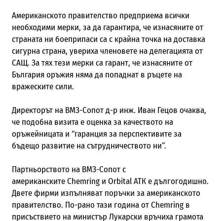
Американското правителство предприема всички
необходими мерки, за да гарантира, че изнасяните от
страната ни боеприпаси са с крайна точка на доставка
сигурна страна, увериха членовете на делегацията от
САЩ. За тях тези мерки са гарант, че изнасяните от
България оръжия няма да попаднат в ръцете на
вражеските сили.
Директорът на ВМЗ-Сопот д-р инж. Иван Гецов очаква,
че подобна визита е оценка за качеството на
оръжейницата и "гаранция за перспективите за
бъдещо развитие на сътрудничеството ни“.
Партньорството на ВМЗ-Сопот с
американските Chemring и Orbital АТК е дългогодишно.
Двете фирми изпълняват поръчки за американското
правителство. По-рано тази година от Chemring в
присъствието на министър Лукарски връчиха грамота