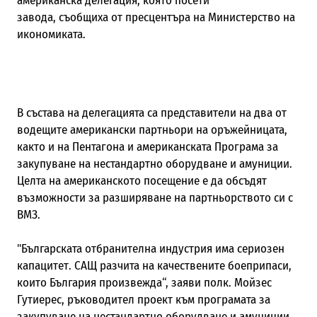
американска делегация, която посети
завода, съобщиха от пресцентъра на Министерство на
икономиката.
В състава на делегацията са представители на два от
водещите американски партньори на оръжейницата,
както и на Пентагона и американската Програма за
закупуване на нестандартно оборудване и амуниции.
Целта на американското посещение е да обсъдят
възможности за разширяване на партньорството си с
ВМЗ.
"Българската отбранителна индустрия има сериозен
капацитет. САЩ разчита на качествените боеприпаси,
които България произвежда“, заяви полк. Мойзес
Гутиерес, ръководител проект към програмата за
закупуване на нестандартно оборудване и амуниции.