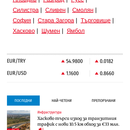
Силистра
|
Сливен
|
Смолян
|
София
|
Стара Загора
|
Търговище
|
Хасково
|
Шумен
|
Ямбол
EUR/TRY
54.9800
0.0182
EUR/USD
1.1600
0.8660
ПОСЛЕДНИ
НАЙ-ЧЕТЕНИ
ПРЕПОРЪЧАНИ
Инфраструктура
Градоустройство
Компании
Хасково търси изход за транзитния
Столична община избра изпълнител за
Vivacom предлага над 150 устройства с
трафик с нови 10.5 км обход за €33 млн.
преместването на трамвайното
90% отстъпка през август
трасе по бул. „Скобелев“