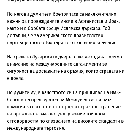
По негови думи тези боеприпаси са изключително
важни за провежданите мисии в Афганистан и Ирак,
както и в борбата срещу Ислямска държава. Той
допълни, че за американското правителство
партньорството с България е от ключово значение.
На срещата Лукарски подчерта още, че отдава голямо
внимание на международните ангажименти за
сигурност на доставките на оръжия, които страната ни
е поела.
По думите му, в качеството си на принципал на ВМЗ-
Сопот и на председател на Междуведомствената
комисия за експортен контрол и неразпространение
на оръжията за масово унищожение той носи
отговорността по спазването на високите стандарти в
международната търговия.