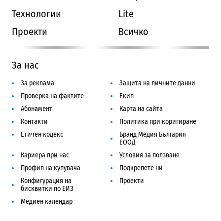
Технологии
Lite
Проекти
Всичко
За нас
За реклама
Защита на личните данни
Проверка на фактите
Екип
Абонамент
Карта на сайта
Контакти
Политика при коригиране
Етичен кодекс
Бранд Медия България
ЕООД
Кариера при нас
Условия за ползване
Профил на купувача
Подкрепете ни
Конфигурация на
Проекти
бисквитки по ЕИЗ
Медиен календар