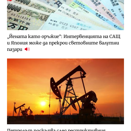
„Йената като оръжие“: Интервенцията на САЩ
и Япония може да прекрои световните валутни
пазари
Петролът поскъпва след рестриктивния