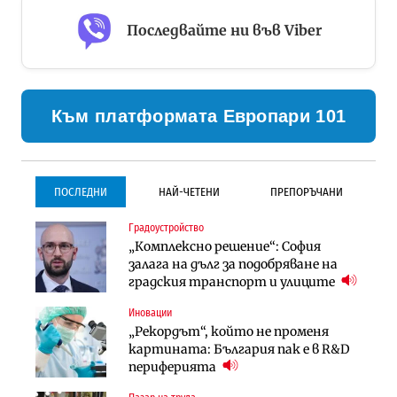
Последвайте ни във Viber
Към платформата Европари 101
ПОСЛЕДНИ
НАЙ-ЧЕТЕНИ
ПРЕПОРЪЧАНИ
Градоустройство
Градоустройство
Инфраструктура
„Комплексно решение“: София
Столична община избра
Проектирането на тунела под
залага на дълг за подобряване на
изпълнител за преместването на
Петрохан ще върви паралелно с
градския транспорт и улиците
трамвайното трасе по бул.
екологичните оценки
„Скобелев“
Иновации
Компании
Инфраструктура
„Рекордът“, който не променя
„Хювефарма“ подписа договор за
Проектирането на тунела под
картината: България пак е в R&D
придобиване на Euroapi Italy
Петрохан ще върви паралелно с
периферията
екологичните оценки