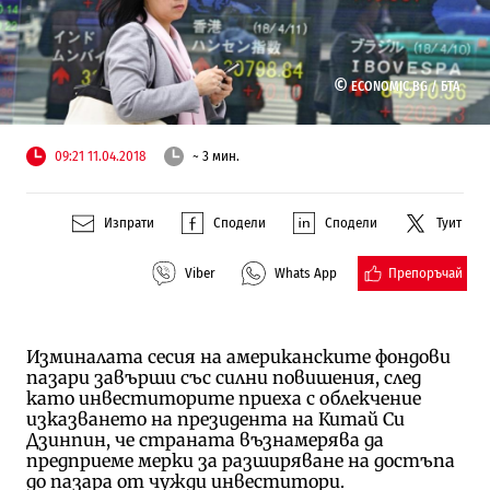
©
ECONOMIC.BG /
БТА
09:21 11.04.2018
~ 3 мин.
Изпрати
Сподели
Сподели
Туит
Препоръчай
Viber
Whats App
Изминалата сесия на американските фондови
пазари завърши със силни повишения, след
като инвеститорите приеха с облекчение
изказването на президента на Китай Си
Дзинпин, че страната възнамерява да
предприеме мерки за разширяване на достъпа
до пазара от чужди инвеститори.