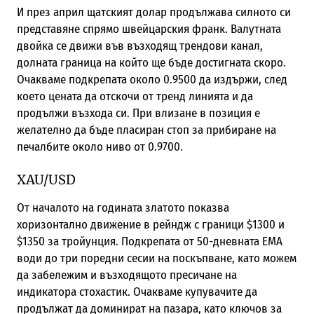
И през април щатският долар продължава силното си
представяне спрямо швейцарския франк. Валутната
двойка се движи във възходящ трендови канал,
долната граница на който ще бъде достигната скоро.
Очакваме подкрепата около 0.9500 да издържи, след
което цената да отскочи от тренд линията и да
продължи възхода си. При влизане в позиция е
желателно да бъде пласиран стоп за прибиране на
печалбите около ниво от 0.9700.
XAU/USD
От началото на годината златото показва
хоризонтално движение в рейндж с граници $1300 и
$1350 за тройунция. Подкрепата от 50-дневната ЕМА
води до три поредни сесии на поскъпване, като можем
да забележим и възходящото пресичане на
индикатора стохастик. Очакваме купувачите да
продължат да доминират на пазара, като ключов за