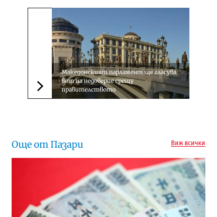
Македонският парламент ще гласува
вот на недоверие срещу
правителството
Следваща новина
Още от Пазари
Виж всички