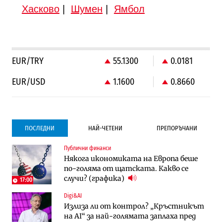
Хасково
|
Шумен
|
Ямбол
EUR/TRY
55.1300
0.0181
EUR/USD
1.1600
0.8660
ПОСЛЕДНИ
НАЙ-ЧЕТЕНИ
ПРЕПОРЪЧАНИ
Публични финанси
Градоустройство
Компании
Някога икономиката на Европа беше
Столична община избра изпълнител за
Vivacom предлага над 150 устройства с
по-голяма от щатската. Какво се
преместването на трамвайното
90% отстъпка през август
случи? (графика)
трасе по бул. „Скобелев“
17:00
Digi&AI
Компании
Градоустройство
Излиза ли от контрол? „Кръстникът
Vivacom предлага над 150 устройства с
Столична община избра изпълнител за
на AI“ за най-голямата заплаха пред
90% отстъпка през август
преместването на трамвайното