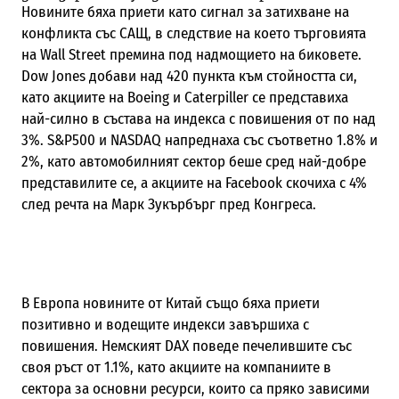
Новините бяха приети като сигнал за затихване на
конфликта със САЩ, в следствие на което търговията
на Wall Street премина под надмощието на биковете.
Dow Jones добави над 420 пункта към стойността си,
като акциите на Boeing и Caterpiller се представиха
най-силно в състава на индекса с повишения от по над
3%. S&P500 и NASDAQ напреднаха със съответно 1.8% и
2%, като автомобилният сектор беше сред най-добре
представилите се, а акциите на Facebook скочиха с 4%
след речта на Марк Зукърбърг пред Конгреса.
В Европа новините от Китай също бяха приети
позитивно и водещите индекси завършиха с
повишения. Немският DAX поведе печелившите със
своя ръст от 1.1%, като акциите на компаниите в
сектора за основни ресурси, които са пряко зависими