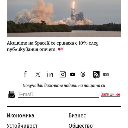
Акциите на SpaceX се сринаха с 10% след
публикувания отчет
RSS
facebook
twitter
linkedin
instagram
youtube
threads
Получавай важните новини на пощата си
Запиши ме
Икономика
Бизнес
Устойчивост
Общество