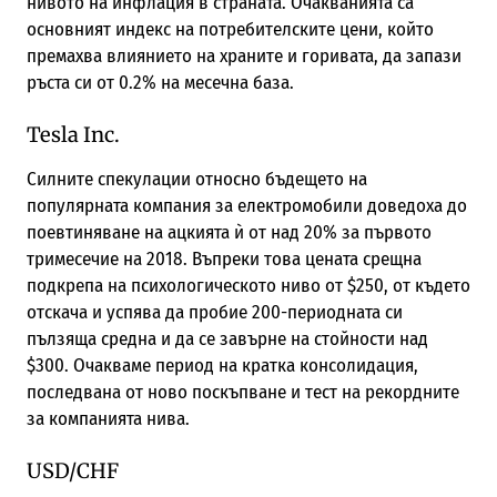
нивото на инфлация в страната. Очакванията са
основният индекс на потребителските цени, който
премахва влиянието на храните и горивата, да запази
ръста си от 0.2% на месечна база.
Tesla Inc.
Силните спекулации относно бъдещето на
популярната компания за електромобили доведоха до
поевтиняване на ацкията ѝ от над 20% за първото
тримесечие на 2018. Въпреки това цената срещна
подкрепа на психологическото ниво от $250, от където
отскача и успява да пробие 200-периодната си
пълзяща средна и да се завърне на стойности над
$300. Очакваме период на кратка консолидация,
последвана от ново поскъпване и тест на рекордните
за компанията нива.
USD/CHF