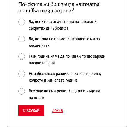
По-скъпа ли ви излиза лятната
почивка тази година?
Да, цените са значително по-високи и
съкратих дни/бюджет
Да, но това не промени плановете ми за
ваканцията
Тази година няма да почивам точно заради
високите цени
Не забелязвам разлика – харча толкова,
колкото и миналата година
Все още не съм решил/а дали и къде да
почивам
Архив
ГЛАСУВАЙ