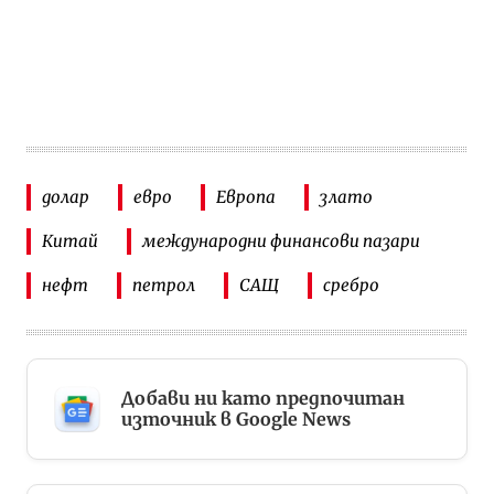
долар
евро
Европа
злато
Китай
международни финансови пазари
нефт
петрол
САЩ
сребро
Добави ни като предпочитан
източник в Google News