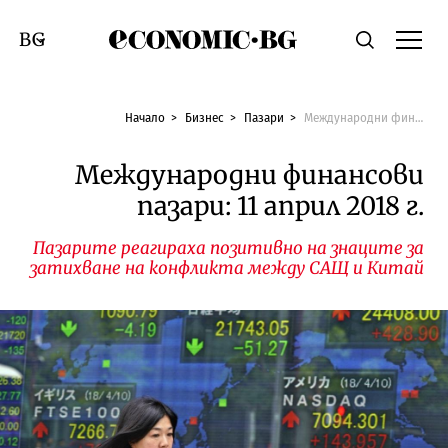
Economic.bg
Търсене
Смяна на език
Начало
Бизнес
Пазари
Международни финансови пазари: 11 април 2018 г.
Международни финансови
пазари: 11 април 2018 г.
Пазарите реагираха позитивно на знаците за
затихване на конфликта между САЩ и Китай