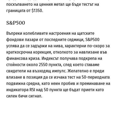
поскъпването на ценния метал ще бъде тестът на
границата от $1350.
S&P500
Въпреки колебливите настроения на щатските
фондови пазари от последните седмици, S&P500
успява да се задържи на нива, характерни по-скоро за
краткосрочна корекция, отколкото за навлизане във
финансова криза. Индексът получава подкрепа на
стойности около 2550 пункта, след което ставаме
свидетели на възходящ импулс. Желателно е преди
влизане в позиция да се изчака тест на 50-периодната
подвижна средна, като неин пробив и преминаване на
индикатора RSI над 50 пункта ще бъдат приети като
силен бичи сигнал.