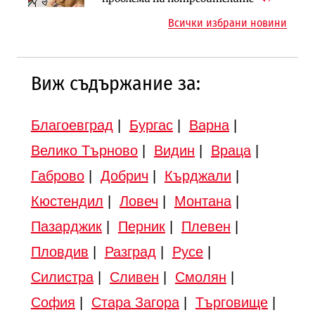
магистралата Русе – Велико
магистрала „Черно море“
Всички избрани новини
Търново
Виж съдържание за:
Благоевград
|
Бургас
|
Варна
|
Велико Търново
|
Видин
|
Враца
|
Габрово
|
Добрич
|
Кърджали
|
Кюстендил
|
Ловеч
|
Монтана
|
Пазарджик
|
Перник
|
Плевен
|
Пловдив
|
Разград
|
Русе
|
Силистра
|
Сливен
|
Смолян
|
София
|
Стара Загора
|
Търговище
|