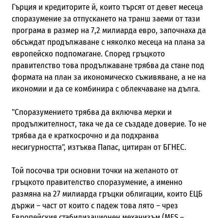
Гърция и кредиторите й, които търсят от девет месеца
споразумение за отпускането на транш заеми от тази
програма в размер на 7,2 милиарда евро, започнаха да
обсъждат продължаване с няколко месеца на плана за
европейско подпомагане. Според гръцкото
правителство това продължаване трябва да стане под
формата на план за икономическо съживяване, а не на
икономии и да се комбинира с облекчаване на дълга.
"Споразумението трябва да включва мерки и
продължителност, така че да се създаде доверие. То не
трябва да е краткосрочно и да подхранва
несигурността", изтъква Папас, цитиран от БГНЕС.
Той посочва три основни точки на желаното от
гръцкото правителство споразумение, а именно
размяна на 27 милиарда гръцки облигации, които ЕЦБ
държи – част от които с падеж това лято – чрез
Европейския стабилизационен механизъм (MES –