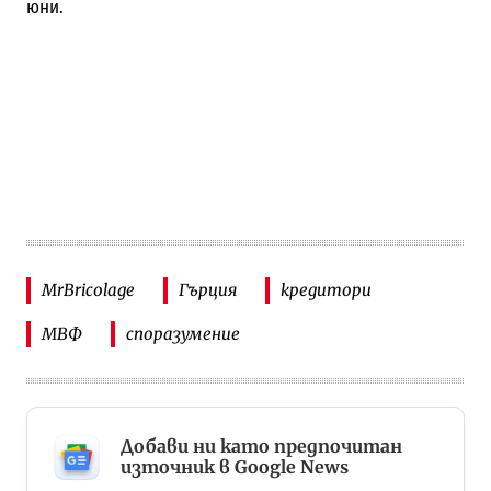
юни.
MrBricolage
Гърция
кредитори
МВФ
споразумение
Добави ни като предпочитан
източник в Google News