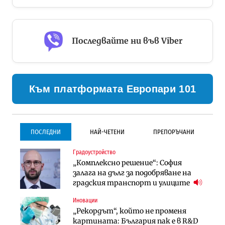
Последвайте ни във Viber
Към платформата Европари 101
ПОСЛЕДНИ
НАЙ-ЧЕТЕНИ
ПРЕПОРЪЧАНИ
Градоустройство
Градоустройство
Инфраструктура
„Комплексно решение“: София
Столична община избра
Проектирането на тунела под
залага на дълг за подобряване на
изпълнител за преместването на
Петрохан ще върви паралелно с
градския транспорт и улиците
трамвайното трасе по бул.
екологичните оценки
„Скобелев“
Иновации
Компании
Инфраструктура
„Рекордът“, който не променя
„Хювефарма“ подписа договор за
Проектирането на тунела под
картината: България пак е в R&D
придобиване на Euroapi Italy