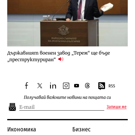
Държавният военен завод „Терем“ ще бъде
„преструктуриран“
RSS
facebook
twitter
linkedin
instagram
youtube
threads
Получавай важните новини на пощата си
Запиши ме
Икономика
Бизнес