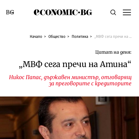
Economic.bg
Търсене
Смяна на език
Начало
Общество
Политика
„МВФ сега пречи на Атина“
Цитат на деня:
„МВФ сега пречи на Атина“
Никос Папас, държавен министър, отговарящ
за преговорите с кредиторите