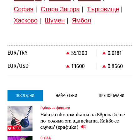
София
|
Стара Загора
|
Търговище
|
Хасково
|
Шумен
|
Ямбол
EUR/TRY
55.1300
0.0181
EUR/USD
1.1600
0.8660
ПОСЛЕДНИ
НАЙ-ЧЕТЕНИ
ПРЕПОРЪЧАНИ
Публични финанси
Градоустройство
Компании
Някога икономиката на Европа беше
Столична община избра изпълнител за
Vivacom предлага над 150 устройства с
по-голяма от щатската. Какво се
преместването на трамвайното
90% отстъпка през август
случи? (графика)
трасе по бул. „Скобелев“
17:00
Digi&AI
Компании
Градоустройство