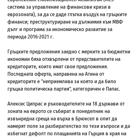
система за управление на финансови кризи в
еврозоната), за да се даде глътка въздух на гръцките
финанси; преструктуриране на дължимия към МВФ
дълг и програма за икономическо развитие за
периода 2016-2021 г.
Гръцките предложения заедно с мерките за бюджетни
икономии бяха отхвърлени от представителите на
кредиторите, които имат свои предложения.
Последната оферта, направена на Атина от
кредиторите е "неприемлива за която и да било
гръцка политическа партия", категоричен е Папас.
Алексис Ципрас и ръководителите на 18 държави от
зоната на еврото се събират в понеделник на
извънредна среща на върха в Брюксел в опит да
намерят поле за разбирателство по тези въпроси и да
избегнат дефолт по плащанията на Гърция в края на