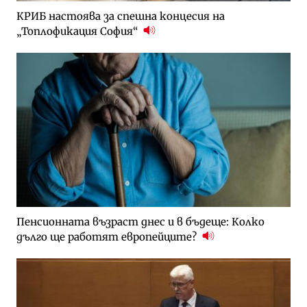
КРИБ настоява за спешна концесия на
„Топлофикация София“
Пенсионната възраст днес и в бъдеще: Колко
дълго ще работят европейците?