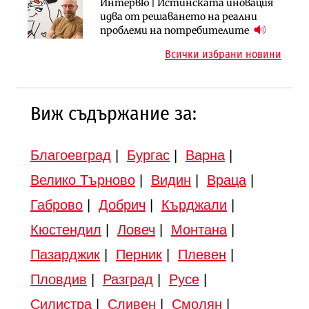
Инфраструктура
Инфраструктура
Интервю | Истинската иновация
АПИ възложи промяната на
Вторият мост над Варненското
идва от решаването на реални
парцеларния план за
езеро става част от бъдещата
проблеми на потребителите
магистралата Русе – Велико
магистрала „Черно море“
Всички избрани новини
Търново
Виж съдържание за:
Благоевград
|
Бургас
|
Варна
|
Велико Търново
|
Видин
|
Враца
|
Габрово
|
Добрич
|
Кърджали
|
Кюстендил
|
Ловеч
|
Монтана
|
Пазарджик
|
Перник
|
Плевен
|
Пловдив
|
Разград
|
Русе
|
Силистра
|
Сливен
|
Смолян
|