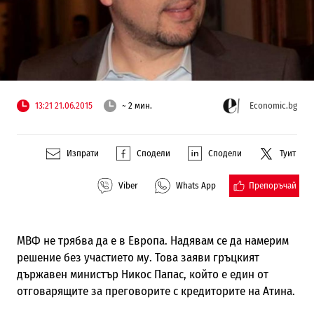
13:21 21.06.2015
~ 2 мин.
Economic.bg
Изпрати
Сподели
Сподели
Туит
Препоръчай
Viber
Whats App
МВФ не трябва да е в Европа. Надявам се да намерим
решение без участието му. Това заяви гръцкият
държавен министър Никос Папас, който е един от
отговарящите за преговорите с кредиторите на Атина.