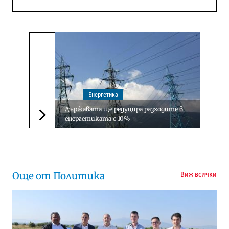
Енергетика
Държавата ще редуцира разходите в
енергетиката с 10%
Следваща новина
Още от Политика
Виж всички