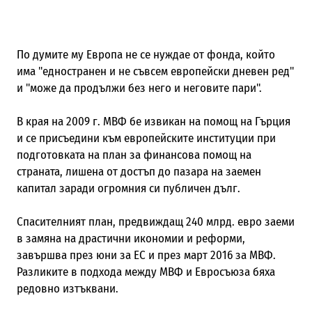
По думите му Европа не се нуждае от фонда, който
има "едностранен и не съвсем европейски дневен ред"
и "може да продължи без него и неговите пари".
В края на 2009 г. МВФ бе извикан на помощ на Гърция
и се присъедини към европейските институции при
подготовката на план за финансова помощ на
страната, лишена от достъп до пазара на заемен
капитал заради огромния си публичен дълг.
Спасителният план, предвиждащ 240 млрд. евро заеми
в замяна на драстични икономии и реформи,
завършва през юни за ЕС и през март 2016 за МВФ.
Разликите в подхода между МВФ и Евросъюза бяха
редовно изтъквани.