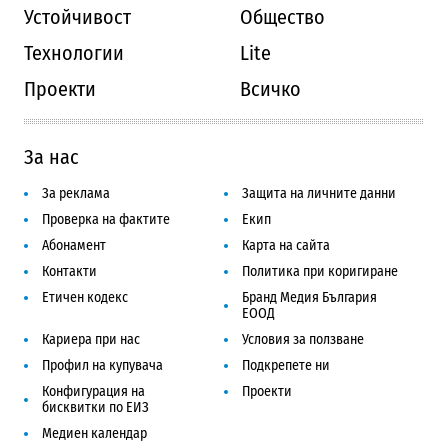
Устойчивост
Общество
Технологии
Lite
Проекти
Всичко
За нас
За реклама
Защита на личните данни
Проверка на фактите
Екип
Абонамент
Карта на сайта
Контакти
Политика при коригиране
Етичен кодекс
Бранд Медия България
ЕООД
Кариера при нас
Условия за ползване
Профил на купувача
Подкрепете ни
Конфигурация на
Проекти
бисквитки по ЕИЗ
Медиен календар