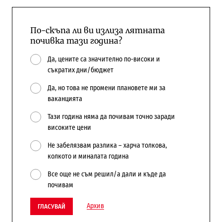
По-скъпа ли ви излиза лятната
почивка тази година?
Да, цените са значително по-високи и
съкратих дни/бюджет
Да, но това не промени плановете ми за
ваканцията
Тази година няма да почивам точно заради
високите цени
Не забелязвам разлика – харча толкова,
колкото и миналата година
Все още не съм решил/а дали и къде да
почивам
Архив
ГЛАСУВАЙ