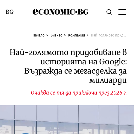
Economic.bg
Търсене
Смяна на език
Начало
Бизнес
Компании
Най-голямото придобиване в историята на Google: Възражда се мегасделка за милиарди
Най-голямото придобиване в
историята на Google:
Възражда се мегасделка за
милиарди
Очаква се тя да приключи през 2026 г.