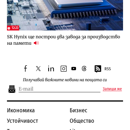
12:23
SK Hynix ще построи два завода за производство
на памети
RSS
facebook
twitter
linkedin
instagram
youtube
threads
Получавай важните новини на пощата си
Запиши ме
Икономика
Бизнес
Устойчивост
Общество