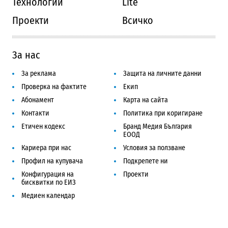
Технологии
Lite
Проекти
Всичко
За нас
За реклама
Защита на личните данни
Проверка на фактите
Екип
Абонамент
Карта на сайта
Контакти
Политика при коригиране
Етичен кодекс
Бранд Медия България
ЕООД
Кариера при нас
Условия за ползване
Профил на купувача
Подкрепете ни
Конфигурация на
Проекти
бисквитки по ЕИЗ
Медиен календар