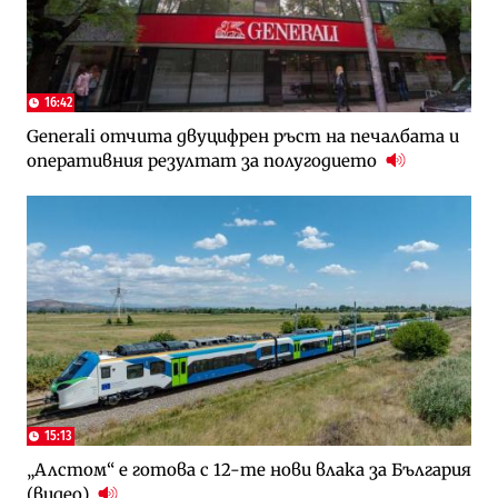
16:42
Generali отчита двуцифрен ръст на печалбата и
оперативния резултат за полугодието
15:13
„Алстом“ е готова с 12-те нови влака за България
(видео)