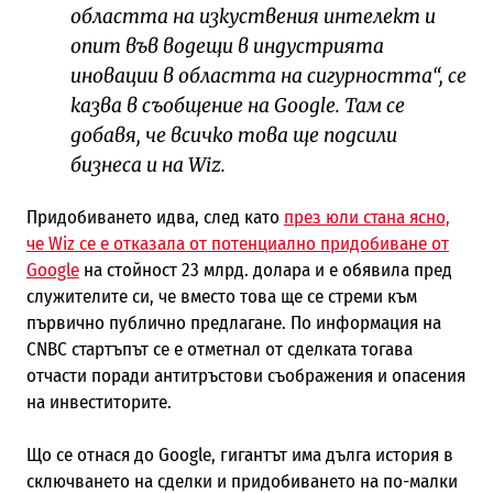
областта на изкуствения интелект и
опит във водещи в индустрията
иновации в областта на сигурността“, се
казва в съобщение на Google. Там се
добавя, че всичко това ще подсили
бизнеса и на Wiz.
Придобиването идва, след като
през юли стана ясно,
че Wiz се е отказала от потенциално придобиване от
Google
на стойност 23 млрд. долара и е обявила пред
служителите си, че вместо това ще се стреми към
първично публично предлагане. По информация на
CNBC стартъпът се е отметнал от сделката тогава
отчасти поради антитръстови съображения и опасения
на инвеститорите.
Що се отнася до Google, гигантът има дълга история в
сключването на сделки и придобиването на по-малки