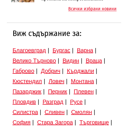
магистралата Русе – Велико
Всички избрани новини
Търново
Виж съдържание за:
Благоевград
|
Бургас
|
Варна
|
Велико Търново
|
Видин
|
Враца
|
Габрово
|
Добрич
|
Кърджали
|
Кюстендил
|
Ловеч
|
Монтана
|
Пазарджик
|
Перник
|
Плевен
|
Пловдив
|
Разград
|
Русе
|
Силистра
|
Сливен
|
Смолян
|
София
|
Стара Загора
|
Търговище
|