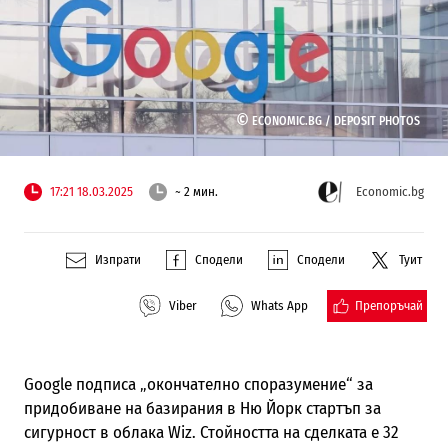
©
ECONOMIC.BG /
DEPOSIT PHOTOS
17:21 18.03.2025
~ 2 мин.
Economic.bg
Изпрати
Сподели
Сподели
Туит
Препоръчай
Viber
Whats App
Google подписа „окончателно споразумение“ за
придобиване на базирания в Ню Йорк стартъп за
сигурност в облака Wiz. Стойността на сделката е 32