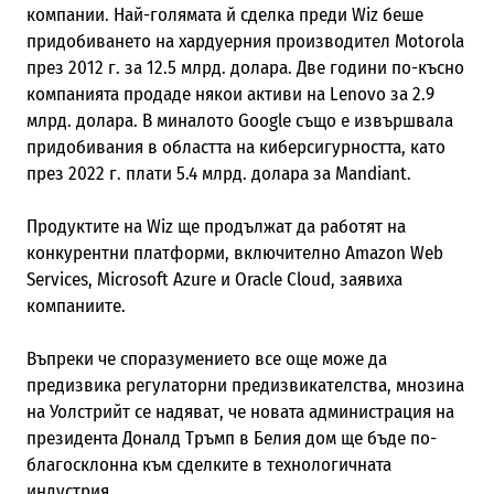
компании. Най-голямата й сделка преди Wiz беше
придобиването на хардуерния производител Motorola
през 2012 г. за 12.5 млрд. долара. Две години по-късно
компанията продаде някои активи на Lenovo за 2.9
млрд. долара. В миналото Google също е извършвала
придобивания в областта на киберсигурността, като
през 2022 г. плати 5.4 млрд. долара за Mandiant.
Продуктите на Wiz ще продължат да работят на
конкурентни платформи, включително Amazon Web
Services, Microsoft Azure и Oracle Cloud, заявиха
компаниите.
Въпреки че споразумението все още може да
предизвика регулаторни предизвикателства, мнозина
на Уолстрийт се надяват, че новата администрация на
президента Доналд Тръмп в Белия дом ще бъде по-
благосклонна към сделките в технологичната
индустрия.