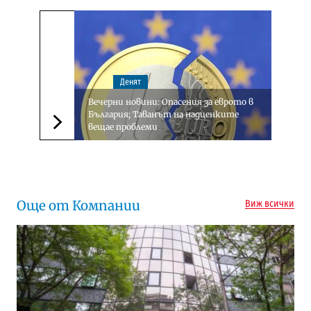
Денят
Вечерни новини: Опасения за еврото в
България; Tаванът на надценките
вещае проблеми
Следваща новина
Още от Компании
Виж всички