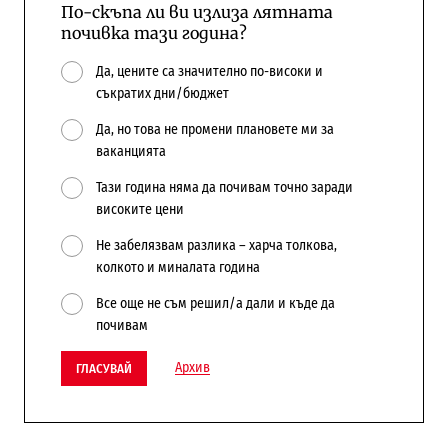
По-скъпа ли ви излиза лятната
почивка тази година?
Да, цените са значително по-високи и
съкратих дни/бюджет
Да, но това не промени плановете ми за
ваканцията
Тази година няма да почивам точно заради
високите цени
Не забелязвам разлика – харча толкова,
колкото и миналата година
Все още не съм решил/а дали и къде да
почивам
Архив
ГЛАСУВАЙ