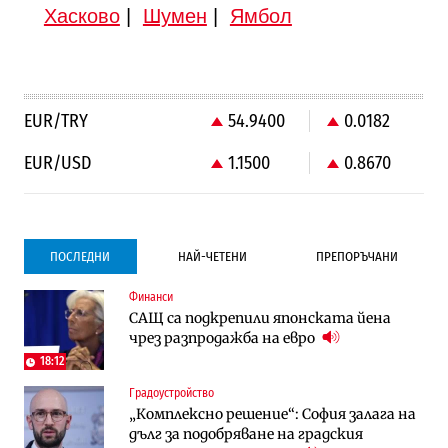
Хасково
|
Шумен
|
Ямбол
EUR/TRY
54.9400
0.0182
EUR/USD
1.1500
0.8670
ПОСЛЕДНИ
НАЙ-ЧЕТЕНИ
ПРЕПОРЪЧАНИ
Финанси
Градоустройство
Компании
САЩ са подкрепили японската йена
Столична община избра изпълнител за
Vivacom предлага над 150 устройства с
чрез разпродажба на евро
преместването на трамвайното
90% отстъпка през август
трасе по бул. „Скобелев“
18:12
Градоустройство
Компании
To:know
„Комплексно решение“: София залага на
Vivacom предлага над 150 устройства с
Последни дни с обозначаване на цените
дълг за подобряване на градския
90% отстъпка през август
в лева: Какво предстои?