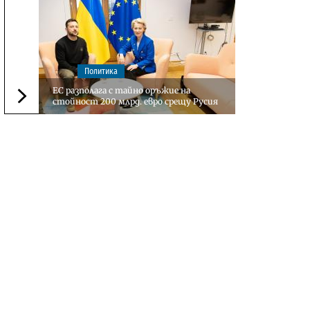
Политика
ЕС разполага с тайно оръжие на
стойност 200 млрд. евро срещу Русия
Следваща новина