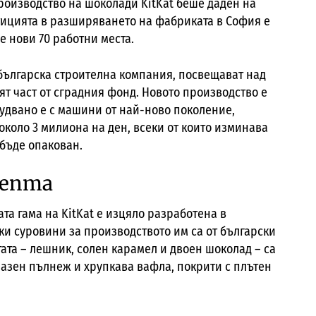
роизводство на шоколади KitKat беше даден на
ицията в разширяването на фабриката в София е
е нови 70 работни места.
 българска строителна компания, посвещават над
ят част от сградния фонд. Новото производство е
рудвано е с машини от най-ново поколение,
коло 3 милиона на ден, всеки от които изминава
 бъде опакован.
цепта
та гама на KitKat е изцяло разработена в
чки суровини за производството им са от български
ата – лешник, солен карамел и двоен шоколад – са
азен пълнеж и хрупкава вафла, покрити с плътен