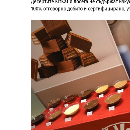
Десертите KitKat и досега не съдържат изку
100% отговорно добито и сертифицирано, у