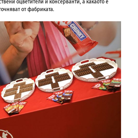
ствени оцветители и консерванти, а какаото е
точняват от фабриката.