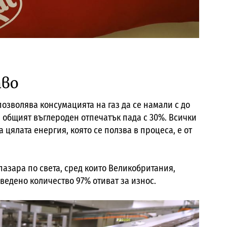
тво
озволява консумацията на газ да се намали с до
а общият въглероден отпечатък пада с 30%. Всички
 цялата енергия, която се ползва в процеса, е от
пазара по света, сред които Великобритания,
ведено количество 97% отиват за износ.