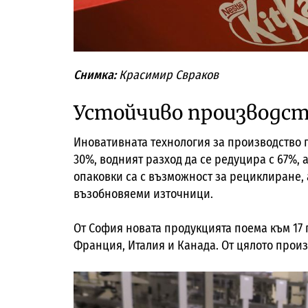
Снимка:
Красимир Свраков
Устойчиво производс
Иновативната технология за производство п
30%, водният разход да се редуцира с 67%, 
опаковки са с възможност за рециклиране, а
възобновяеми източници.
От София новата продукцията поема към 17 
Франция, Италия и Канада. От цялото произ