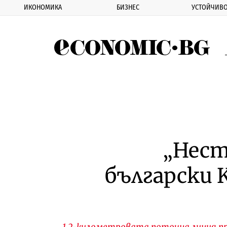
ИКОНОМИКА
БИЗНЕС
УСТОЙЧИВО
Eco
„Нест
български K
1.2-километровата поточна линия пр