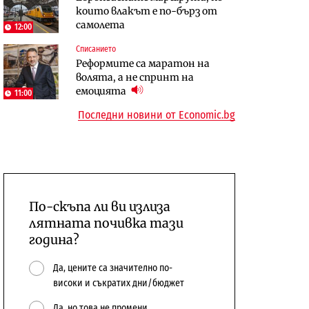
които влакът е по-бърз от
сушата продължи
предстои?
самолета
12:00
Енергетика
Компании
Списанието
Държавният ТЕЦ „Марица
„Ендуросат“ ще строи огромен
Реформите са маратон на
изток 2“ работи с 5 блока
космически и отбранителен
волята, а не спринт на
център в Доброславци
емоцията
11:00
Последни новини от Economic.bg
По-скъпа ли ви излиза
лятната почивка тази
година?
Да, цените са значително по-
високи и съкратих дни/бюджет
Да, но това не промени