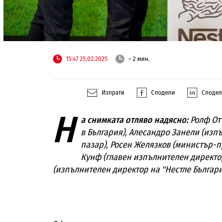
15:47 25.02.2025
~ 2 мин.
Изпрати
Сподели
Споде
Н
а снимката отляво надясно:
Ролф От
в България), Алесандро Занели (изп
пазар), Росен Желязков (министър-п
Кунф (главен изпълнителен директор
(изпълнителен директор на "Нестле Българи