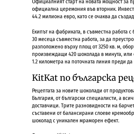
Официалният старт на новата мощност за п
официална церемония във вторник. Инвест
44.2 милиона евро, като се очаква да създад
Екипът на фабриката, в съвместна работа с
30 месеца съвместна работа, за да преустро
разположено върху площ от 3250 кв. м, обо
произвеждащи 420 шоколада в минута, или о
1.2 километра на поточната линия преди да
KitKat по българска ре
Рецептата за новите шоколади от продуктова
България, от български специалисти, а вси
доставчици. Трите разновидности на барчет
съставени от балансирани слоеве кремообр
шоколад с уникален мраморен ефект.