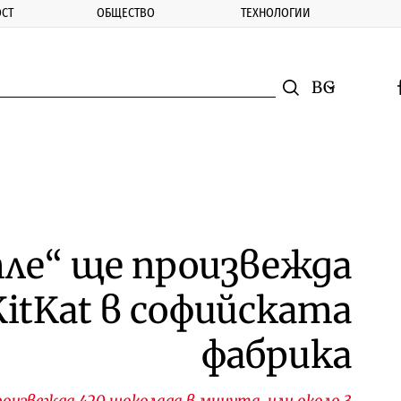
СТ
ОБЩЕСТВО
ТЕХНОЛОГИИ
nomic.bg
Търсене
Смяна на ез
f
Търси
ле“ ще произвежда
itKat в софийската
фабрика
оизвежда 420 шоколада в минута, или около 3