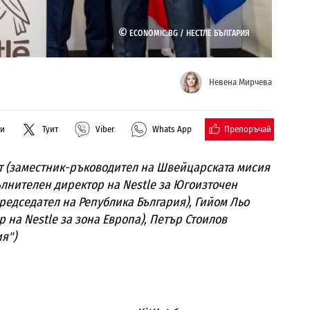
©
ECONOMIC.BG /
НЕСТЛЕ БЪЛГАРИЯ
Невена Мирчева
Препоръчай
ли
Туит
Viber
Whats App
т (заместник-ръководител на Швейцарската мисия
ълнителен директор на Nestle за Югоизточен
редседател на Република България), Гийом Льо
 на Nestle за зона Европа), Петър Стоилов
я")