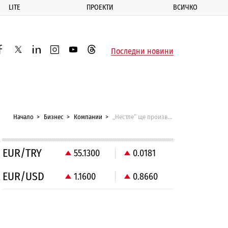
LITE
ПРОЕКТИ
ВСИЧКО
ик
Последни новини
acebook
twitter
linkedin
instagram
youtube
threads
Начало
Бизнес
Компании
„Нестле“ ще произвежда български KitKat в софийската фабрика
EUR/TRY
55.1300
0.0181
EUR/USD
1.1600
0.8660