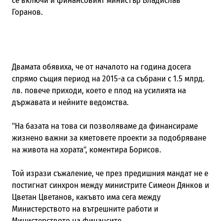
се включи и финансовият министър Владислав
Горанов.
Двамата обявиха, че от началото на година досега
спрямо същия период на 2015-а са събрани с 1.5 млрд.
лв. повече приходи, което е плод на усилията на
държавата и нейните ведомства.
"На базата на това си позволяваме да финансираме
жизнено важни за кметовете проекти за подобряване
на живота на хората", коментира Борисов.
Той изрази съжаление, че през предишния мандат не е
постигнат синхрон между министрите Симеон Дянков и
Цветан Цветанов, какъвто има сега между
Министерството на вътрешните работи и
Министерството на финансите.