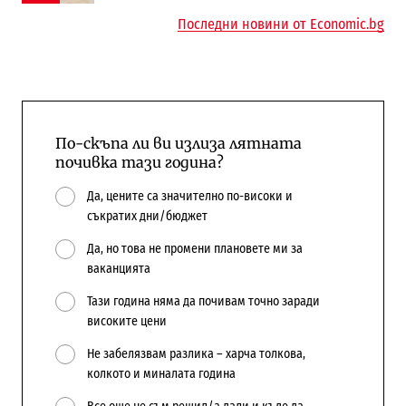
Последни новини от Economic.bg
По-скъпа ли ви излиза лятната
почивка тази година?
Да, цените са значително по-високи и
съкратих дни/бюджет
Да, но това не промени плановете ми за
ваканцията
Тази година няма да почивам точно заради
високите цени
Не забелязвам разлика – харча толкова,
колкото и миналата година