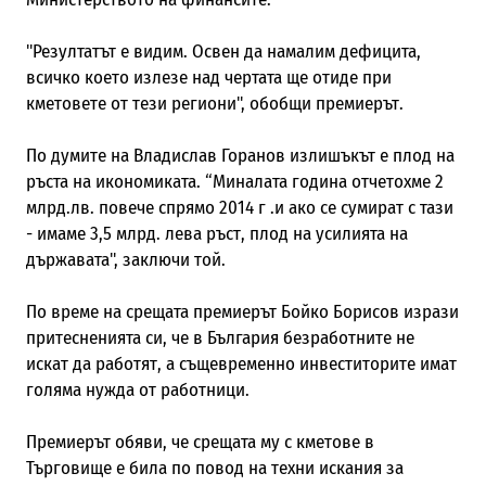
"Резултатът е видим. Освен да намалим дефицита,
всичко което излезе над чертата ще отиде при
кметовете от тези региони", обобщи премиерът.
По думите на Владислав Горанов излишъкът е плод на
ръста на икономиката. “Миналата година отчетохме 2
млрд.лв. повече спрямо 2014 г .и ако се сумират с тази
- имаме 3,5 млрд. лева ръст, плод на усилията на
държавата", заключи той.
По време на срещата премиерът Бойко Борисов изрази
притесненията си, че в България безработните не
искат да работят, а същевременно инвеститорите имат
голяма нужда от работници.
Премиерът обяви, че срещата му с кметове в
Търговище е била по повод на техни искания за