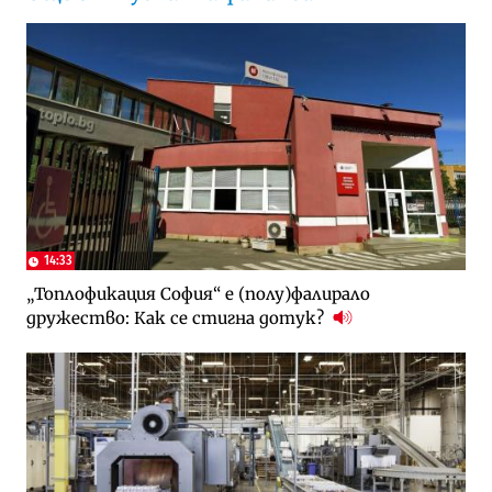
14:33
„Топлофикация София“ e (полу)фалирало
дружество: Как се стигна дотук?