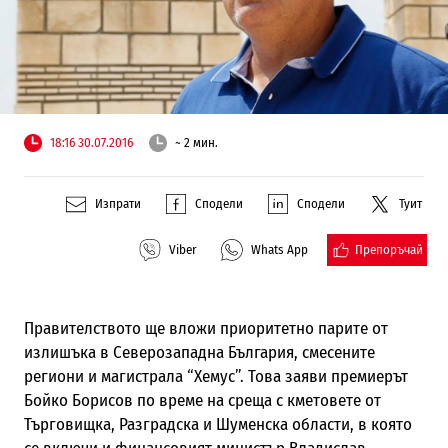
18:16 30.07.2016
~ 2 мин.
Изпрати
Сподели
Сподели
Туит
Препоръчай
Viber
Whats App
Правителството ще вложи приоритетно парите от
излишъка в Северозападна България, смесените
региони и магистрала “Хемус”. Това заяви премиерът
Бойко Борисов по време на среща с кметовете от
Търговищка, Разградска и Шуменска области, в която