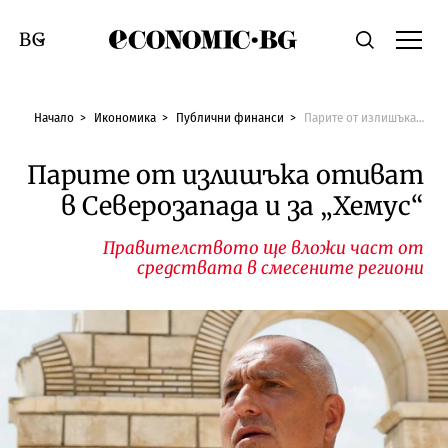
Economic.bg
Търсене
Смяна на език
Начало
Икономика
Публични финанси
Парите от излишъка отиват в Северозапада и за „Хемус“
Парите от излишъка отиват
в Северозапада и за „Хемус“
Правителството ще вложи част от
средствата в смесените региони