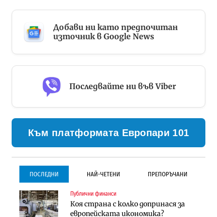
Добави ни като предпочитан
източник в Google News
Последвайте ни във Viber
Към платформата Европари 101
ПОСЛЕДНИ
НАЙ-ЧЕТЕНИ
ПРЕПОРЪЧАНИ
Публични финанси
Инфраструктура
Инфраструктура
Коя страна с колко допринася за
Проектирането на тунела под
Проектирането на тунела под
европейската икономика?
Петрохан ще върви паралелно с
Петрохан ще върви паралелно с