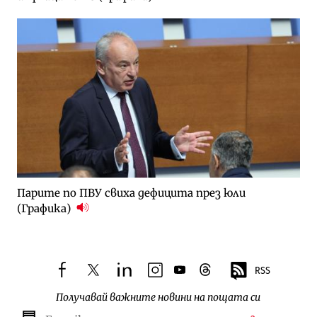
Парите по ПВУ свиха дефицита през юли
(Графика)
RSS
facebook
twitter
linkedin
instagram
youtube
threads
Получавай важните новини на пощата си