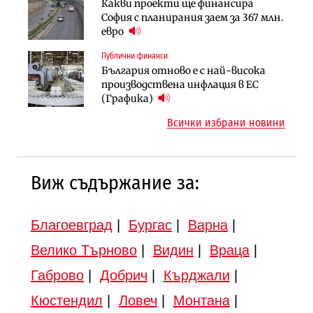
Инфраструктура
Какви проекти ще финансира
Ипотечното кредитиране в
АПИ възложи промяната на
София с планирания заем за 367 млн.
България продължава да се охлажда
парцеларния план за
евро
(Графика)
магистралата Русе – Велико
Публични финанси
Инфраструктура
Търново
България отново е с най-висока
Вторият мост над Варненското
Градоустройство
производствена инфлация в ЕС
езеро става част от бъдещата
Шест кандидата с интерес към
(Графика)
магистрала „Черно море“
надзора на двете метростанции в
Всички избрани новини
„Люлин“
Виж съдържание за:
Благоевград
|
Бургас
|
Варна
|
Велико Търново
|
Видин
|
Враца
|
Габрово
|
Добрич
|
Кърджали
|
Кюстендил
|
Ловеч
|
Монтана
|