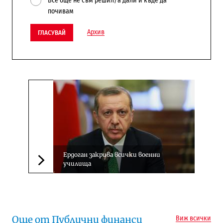
Все още не съм решил/а дали и къде да
почивам
Архив
ГЛАСУВАЙ
Ердоган закрива всички военни
училища
Следваща новина
Още от Публични финанси
Виж всички