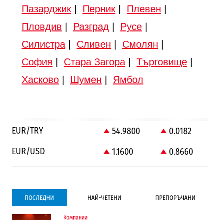
Пазарджик
|
Перник
|
Плевен
|
Пловдив
|
Разград
|
Русе
|
Силистра
|
Сливен
|
Смолян
|
София
|
Стара Загора
|
Търговище
|
Хасково
|
Шумен
|
Ямбол
EUR/TRY
54.9800
0.0182
EUR/USD
1.1600
0.8660
ПОСЛЕДНИ
НАЙ-ЧЕТЕНИ
ПРЕПОРЪЧАНИ
Компании
Градоустройство
Компании